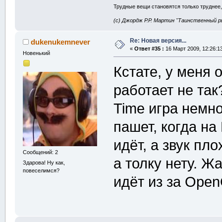
Трудные вещи становятся только труднее,
(с) Джордж Р.Р. Мартин "Таинственный р
Re: Новая версия...
dukenukemnever
«
Ответ #35 :
16 Март 2009, 12:26:1
Новенький
Кстате, у меня 
работает не так
Time игра немн
пашет, когда на
идёт, а звук пл
Сообщений: 2
а толку нету. Ж
Здарова! Ну как,
повеселимся?
идёт из за Ope