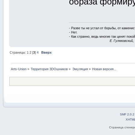
образа формиру
- Разве ты не устал от борьбы, от камени
- Нет.
- Как странно, ведь многие так ценят покой
E. Гуляковский,
Страницы:
1
2
[
3
]
4
Вверх
Arts-Union
»
Территория 3DOшников
»
Эмуляция
»
Новая версия...
SMF 2.0.2
XHTM
Страница сгенери