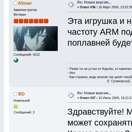
Re: Новая версия...
Altmer
«
Ответ #36 :
16 Март 2009, 13:52:3
Администратор
Ветеран
Эта игрушка и 
частоту ARM под
поплавней будет
Сообщений: 4222
- Разве ты не устал от борьбы, от камени
- Нет.
- Как странно, ведь многие так ценят покой
E. Гуляковский,
Re: Новая версия...
BD
«
Ответ #37 :
15 Июль 2009, 19:21:5
Новенький
Здравствуйте! М
Сообщений: 3
может сохранять