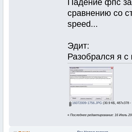
Падение фпс за
сравнению со ст
speed...
Эдит:
Разобрался я с
16072009-1756.JPG
(30.9 КБ, 487x378 -
«
Последнее редактирование: 16 Июль 200