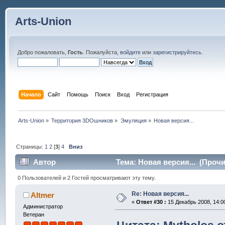
Arts-Union
Добро пожаловать,
Гость
. Пожалуйста,
войдите
или
зарегистрируйтесь
.
Начало
Сайт
Помощь
Поиск
Вход
Регистрация
Arts-Union
»
Территория 3DOшников
»
Эмуляция
»
Новая версия...
Страницы:
1
2
[
3
]
4
Вниз
Автор
Тема: Новая версия... (Прочи
0 Пользователей и 2 Гостей просматривают эту тему.
Re: Новая версия...
Altmer
«
Ответ #30 :
15 Декабрь 2008, 14:0
Администратор
Ветеран