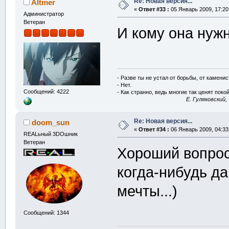
Re: Новая версия...
Altmer
«
Ответ #33 :
05 Январь 2009, 17:20
Администратор
Ветеран
И кому она нуж
- Разве ты не устал от борьбы, от камени
- Нет.
Сообщений: 4222
- Как странно, ведь многие так ценят покой
E. Гуляковский,
Re: Новая версия...
doom_sun
«
Ответ #34 :
06 Январь 2009, 04:33
REALьный 3DOшник
Ветеран
Хороший вопрос
когда-нибудь да
мечты...)
Сообщений: 1344