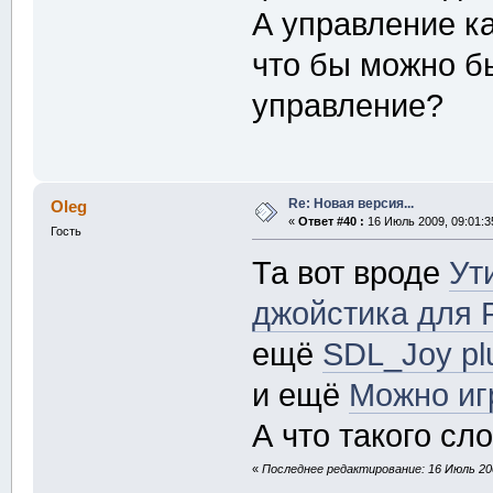
А управление ка
что бы можно бы
управление?
Re: Новая версия...
Oleg
«
Ответ #40 :
16 Июль 2009, 09:01:3
Гость
Та вот вроде
Ут
джойстика для
ещё
SDL_Joy pl
и ещё
Можно иг
А что такого сл
«
Последнее редактирование: 16 Июль 200