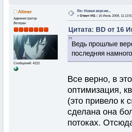
Re: Новая версия...
Altmer
«
Ответ #41 :
16 Июль 2009, 11:13:5
Администратор
Ветеран
Цитата: BD от 16 И
Ведь прошлые верс
последняя намног
Сообщений: 4222
Все верно, в эт
оптимизация, к
(это привело к
сделана она бо
потоках. Отсюда