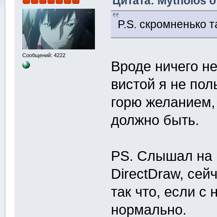
Цитата: Mytholos о
P.S. скромненько 
Сообщений: 4222
Вроде ничего не
вистой я не пол
горю желанием,
должно быть.
PS. Слышал на 
DirectDraw, се
так что, если с
нормально.