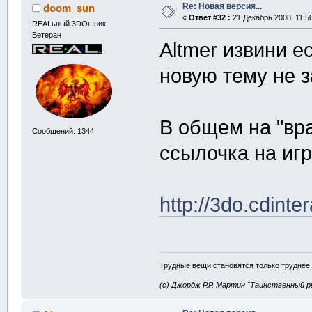
Re: Новая версия...
doom_sun
«
Ответ #32 :
21 Декабрь 2008, 11:50
REALьный 3DOшник
Ветеран
Altmer извини е
новую тему не 
В общем на "вр
Сообщений: 1344
ссылочка на иг
http://3do.cdint
Трудные вещи становятся только труднее,
(с) Джордж Р.Р. Мартин "Таинственный р