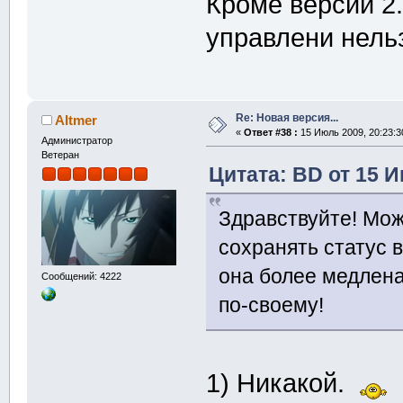
Кроме версии 2
управлени нель
Re: Новая версия...
Altmer
«
Ответ #38 :
15 Июль 2009, 20:23:3
Администратор
Ветеран
Цитата: BD от 15 И
Здравствуйте! Мож
сохранять статус 
она более медлена
Сообщений: 4222
по-своему!
1) Никакой.