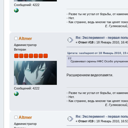
Сообщений: 4222
- Разве ты не устал от борьбы, от камен
- Нет.
- Как странно, ведь многие так ценят покой
E. Гуляковский
Re: Эксперимент - первая по
Altmer
«
Ответ #18 :
18 Январь 2010, 16:40
Администратор
Ветеран
Цитата: sashapont от 18 Январь 2010, 15:
Сравнивал скрины НФС Особо улучшение 
Расширением видеопамяти.
Сообщений: 4222
- Разве ты не устал от борьбы, от камен
- Нет.
- Как странно, ведь многие так ценят покой
E. Гуляковский
Re: Эксперимент - первая по
Altmer
«
Ответ #19 :
18 Январь 2010, 16:53
Администратор