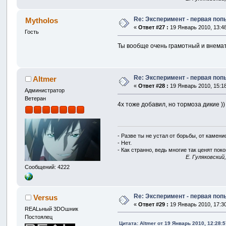
Re: Эксперимент - первая по
Mytholos
«
Ответ #27 :
19 Январь 2010, 13:48
Гость
Ты вообще очень грамотный и внемат
Re: Эксперимент - первая по
Altmer
«
Ответ #28 :
19 Январь 2010, 15:18
Администратор
Ветеран
4x тоже добавил, но тормоза дикие ))
- Разве ты не устал от борьбы, от камен
- Нет.
- Как странно, ведь многие так ценят покой
E. Гуляковский
Сообщений: 4222
Re: Эксперимент - первая по
Versus
«
Ответ #29 :
19 Январь 2010, 17:30
REALьный 3DOшник
Постоялец
Цитата: Altmer от 19 Январь 2010, 12:28:5