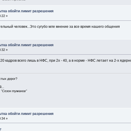
пытка обойти лимит разрешения
:22 »
ельный человек...Это сугубо мле мнение за все время нашего общения
пытка обойти лимит разрешения
:32 »
 20 кадров всего лишь в НФС, при 2x - 40, а в норме - НФС летает на 2-х ядер
истых дорог?
...
, "Сезон туманов"
пытка обойти лимит разрешения
:34 »
7