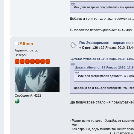
Или для экстремалов добавить 4-х кратно
Добавь и то и то...для эксперемента.
«
Последнее редактирование: 19 Январь 2
Re: Эксперимент - первая по
Altmer
«
Ответ #26 :
19 Январь 2010, 13:44
Администратор
Ветеран
Цитата: Mytholos от 19 Январь 2010, 13:4
Цитата: Altmer от 19 Январь 2010, 13:1
Или для экстремалов добавить 4-х кра
Добавь и то и то...для эксперемента...в
Сообщений: 4222
Ща пошустрее стало - я поаккуратней
- Разве ты не устал от борьбы, от камен
- Нет.
- Как странно, ведь многие так ценят покой
E. Гуляковский