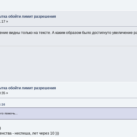
пытка обойти лимит разрешения
:17 »
ние видны только на тексте. А каким образом было достигнуто увеличение 
пытка обойти лимит разрешения
:35 »
4:16
го помочь...
)
нства - неспеша, лет через 10 )))