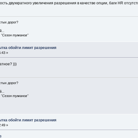
ость двухкратного увеличения разрешения в качестве опции, баги HR отсутству
истых дорог?
...
, "Сезон туманов"
пытка обойти лимит разрешения
:43 »
атное? )))
истых дорог?
...
, "Сезон туманов"
пытка обойти лимит разрешения
:49 »
3