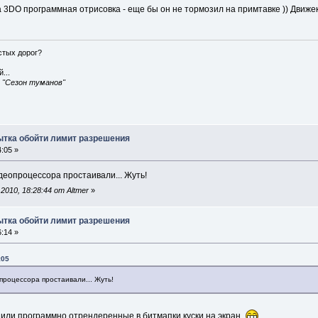
 3DO программная отрисовка - еще бы он не тормозил на примтавке )) Движек
истых дорог?
...
, "Сезон туманов"
пытка обойти лимит разрешения
:05 »
идеопроцессора простаивали... Жуть!
010, 18:28:44 от Altmer
»
пытка обойти лимит разрешения
:14 »
:05
опроцессора простаивали... Жуть!
одили программно отрендеренные в битмапки куски на экран