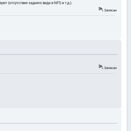
ют (отсутствие заднего вида в NFS и т.д.).
Записан
Записан