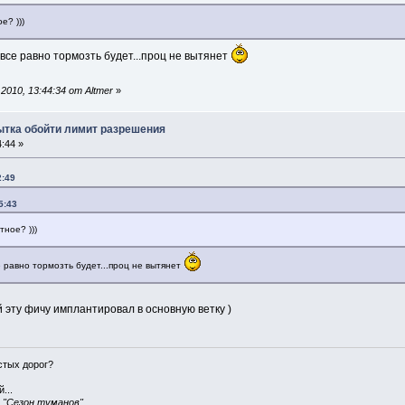
е? )))
..все равно тормозть будет...проц не вытянет
010, 13:44:34 от Altmer
»
пытка обойти лимит разрешения
:44 »
2:49
5:43
тное? )))
се равно тормозть будет...проц не вытянет
 эту фичу имплантировал в основную ветку )
истых дорог?
...
, "Сезон туманов"