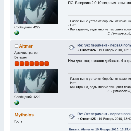
ПС. В версию 2.0.10 встроил возможн
- Разве ты не устал от борьбы, от камен
- Нет.
Сообщений: 4222
- Как странно, ведь многие так ценят покой
E. Гуляковский
Re: Эксперимент - первая по
Altmer
«
Ответ #24 :
19 Январь 2010, 13:15
Администратор
Ветеран
Или для экстремалов добавить 4-х кр
- Разве ты не устал от борьбы, от камен
- Нет.
- Как странно, ведь многие так ценят покой
E. Гуляковский
Сообщений: 4222
Re: Эксперимент - первая по
Mytholos
«
Ответ #25 :
19 Январь 2010, 13:42
Гость
Цитата: Altmer от 19 Январь 2010, 13:15:4