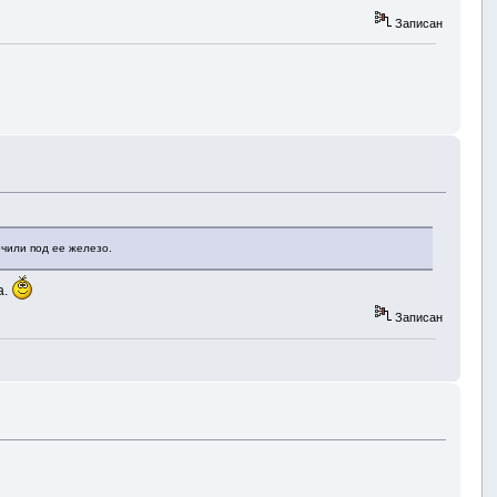
Записан
очили под ее железо.
а.
Записан