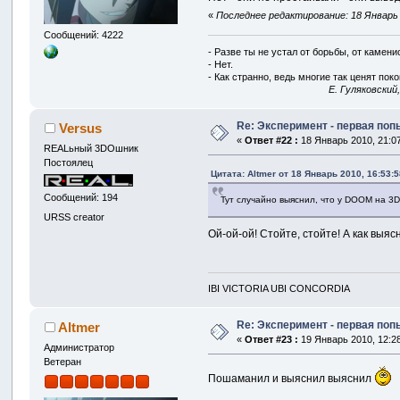
«
Последнее редактирование: 18 Январь 2
Сообщений: 4222
- Разве ты не устал от борьбы, от камен
- Нет.
- Как странно, ведь многие так ценят покой
E. Гуляковский
Re: Эксперимент - первая по
Versus
«
Ответ #22 :
18 Январь 2010, 21:07
REALьный 3DOшник
Постоялец
Цитата: Altmer от 18 Январь 2010, 16:53:5
Сообщений: 194
Тут случайно выяснил, что у DOOM на 3D
URSS creator
Ой-ой-ой! Стойте, стойте! А как выя
IBI VICTORIA UBI CONCORDIA
Re: Эксперимент - первая по
Altmer
«
Ответ #23 :
19 Январь 2010, 12:28
Администратор
Ветеран
Пошаманил и выяснил выяснил