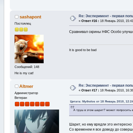
Re: Эксперимент - первая по
sashapont
«
Ответ #16 :
18 Январь 2010, 15:41
Постоялец
Сравнивал скрины НФС Особо улучше
It is good to be bad
Сообщений: 148
He is my cat!
Re: Эксперимент - первая по
Altmer
«
Ответ #17 :
18 Январь 2010, 16:38
Администратор
Ветеран
Цитата: Mytholos от 18 Январь 2010, 12:2
А труш в этом шарит? может попросить е
Шарит, но ему врядли это интересно 
Со временем я все доведу до соверше