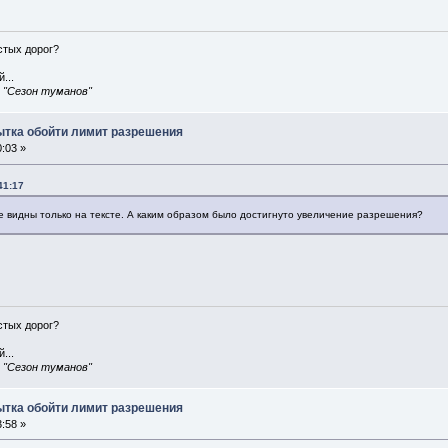
истых дорог?
...
, "Сезон туманов"
пытка обойти лимит разрешения
:03 »
41:17
видны только на тексте. А каким образом было достигнуто увеличение разрешения?
истых дорог?
...
, "Сезон туманов"
пытка обойти лимит разрешения
:58 »