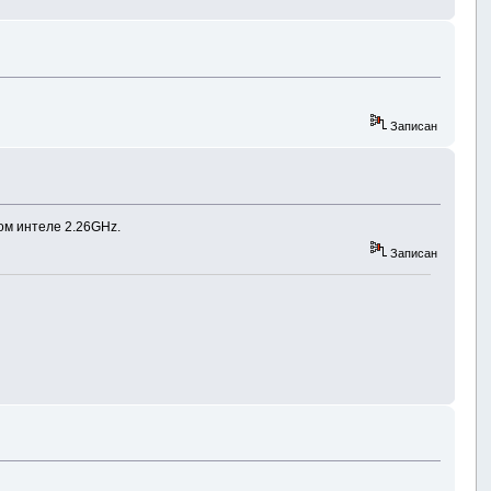
Записан
ном интеле 2.26GHz.
Записан