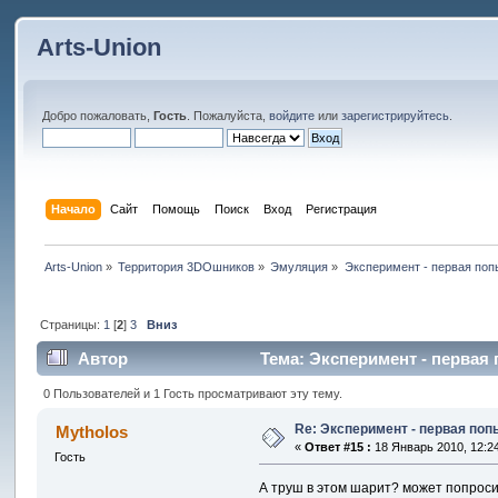
Arts-Union
Добро пожаловать,
Гость
. Пожалуйста,
войдите
или
зарегистрируйтесь
.
Начало
Сайт
Помощь
Поиск
Вход
Регистрация
Arts-Union
»
Территория 3DOшников
»
Эмуляция
»
Эксперимент - первая поп
Страницы:
1
[
2
]
3
Вниз
Автор
Тема: Эксперимент - первая
0 Пользователей и 1 Гость просматривают эту тему.
Re: Эксперимент - первая по
Mytholos
«
Ответ #15 :
18 Январь 2010, 12:24
Гость
А труш в этом шарит? может попросит