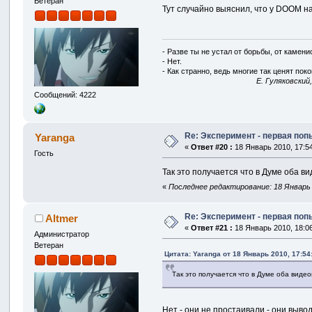
Ветеран
Тут случайно выяснил, что у DOOM на
- Разве ты не устал от борьбы, от камен
- Нет.
- Как странно, ведь многие так ценят покой
E. Гуляковский
Сообщений: 4222
Re: Эксперимент - первая по
Yaranga
«
Ответ #20 :
18 Январь 2010, 17:54
Гость
Так это получается что в Думе оба в
«
Последнее редактирование: 18 Январь 2
Re: Эксперимент - первая по
Altmer
«
Ответ #21 :
18 Январь 2010, 18:06
Администратор
Ветеран
Цитата: Yaranga от 18 Январь 2010, 17:54
Так это получается что в Думе оба виде
Нет - они не простаивали - они выв