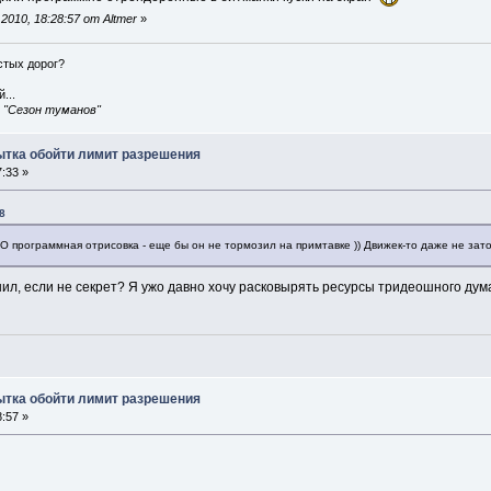
010, 18:28:57 от Altmer
»
истых дорог?
...
, "Сезон туманов"
пытка обойти лимит разрешения
:33 »
8
O программная отрисовка - еще бы он не тормозил на примтавке )) Движек-то даже не зат
снил, если не секрет? Я ужо давно хочу расковырять ресурсы тридеошного дум
пытка обойти лимит разрешения
:57 »