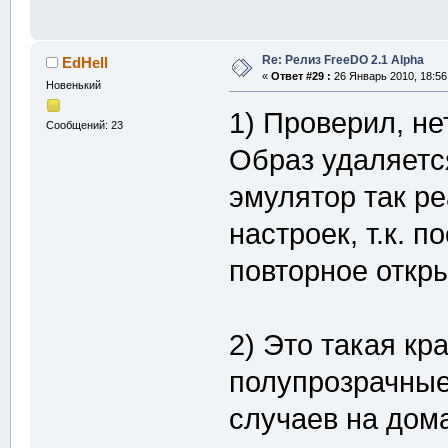
Re: Релиз FreeDO 2.1 Alpha
EdHell
«
Ответ #29 :
26 Январь 2010, 18:56
Новенький
1) Проверил, не
Сообщений: 23
Образ удаляется
эмулятор так р
настроек, т.к. 
повторное откр
2) Это такая кр
полупрозрачные 
случаев на дом