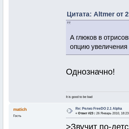
Цитата: Altmer от 
А глюков в отрисо
опцию увеличения
Однозначно!
It is good to be bad
Re: Релиз FreeDO 2.1 Alpha
matich
«
Ответ #23 :
26 Январь 2010, 18:23
Гость
>Звучит по-детс