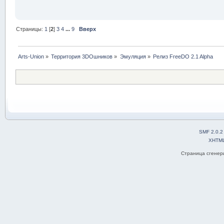
Страницы:
1
[
2
]
3
4
...
9
Вверх
Arts-Union
»
Территория 3DOшников
»
Эмуляция
»
Релиз FreeDO 2.1 Alpha 
SMF 2.0.2
XHTM
Страница сгенери