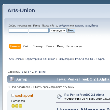
Arts-Union
Добро пожаловать,
Гость
. Пожалуйста,
войдите
или
зарегистрируйтесь
.
Начало
Сайт
Помощь
Поиск
Вход
Регистрация
Arts-Union
»
Территория 3DOшников
»
Эмуляция
»
Релиз FreeDO 2.1 Alpha 
Страницы:
1
[
2
]
3
4
...
9
Вниз
Автор
Тема: Релиз FreeDO 2.1 Alpha
0 Пользователей и 1 Гость просматривают эту тему.
Re: Релиз FreeDO 2.1 Alpha
sashapont
«
Ответ #15 :
26 Январь 2010, 18:02
Постоялец