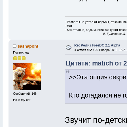
- Разве ты не устал от борьбы, от камени
- Нет.
- Как странно, ведь многие так ценят покой
E. Гуляковский,
Re: Релиз FreeDO 2.1 Alpha
sashapont
«
Ответ #22 :
26 Январь 2010, 18:21
Постоялец
Цитата: matich от 
>>Эта опция секрет
Кто догадался не г
Сообщений: 148
He is my cat!
Звучит по-детс