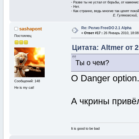
- Разве ты не устал от борьбы, от камени
- Нет.
- Как странно, ведь многие так ценят покой
E. Гуляковский,
Re: Релиз FreeDO 2.1 Alpha
sashapont
«
Ответ #17 :
26 Январь 2010, 18:08
Постоялец
Цитата: Altmer от 
Ты о чем?
О Danger option.
Сообщений: 148
He is my cat!
А чкрины привёл
It is good to be bad