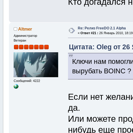
Кто догадался н
Re: Релиз FreeDO 2.1 Alpha
Altmer
«
Ответ #21 :
26 Январь 2010, 18:19
Администратор
Ветеран
Цитата: Oleg от 26
Ключи нам помогли
вырубать BOINC ?
Сообщений: 4222
Если нет желани
да.
Или можете про
нибудь еще про