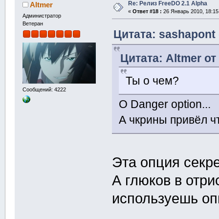
Re: Релиз FreeDO 2.1 Alpha
Altmer
«
Ответ #18 :
26 Январь 2010, 18:15
Администратор
Ветеран
Цитата: sashapont 
Цитата: Altmer от
Ты о чем?
Сообщений: 4222
О Danger option...
А чкрины привёл ч
Эта опция секрет
А глюков в отри
используешь оп