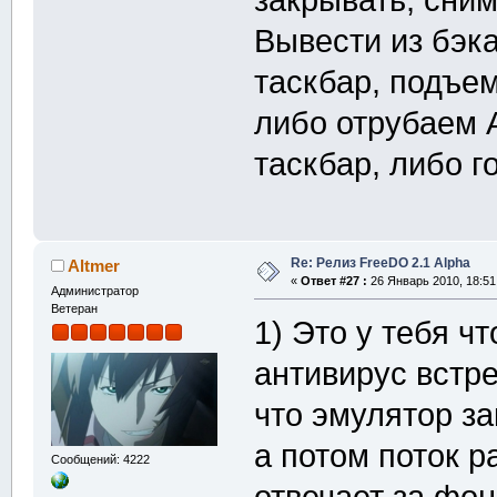
Вывести из бэка
таскбар, подъем
либо отрубаем 
таскбар, либо го
Re: Релиз FreeDO 2.1 Alpha
Altmer
«
Ответ #27 :
26 Январь 2010, 18:51
Администратор
Ветеран
1) Это у тебя ч
антивирус встре
что эмулятор за
а потом поток р
Сообщений: 4222