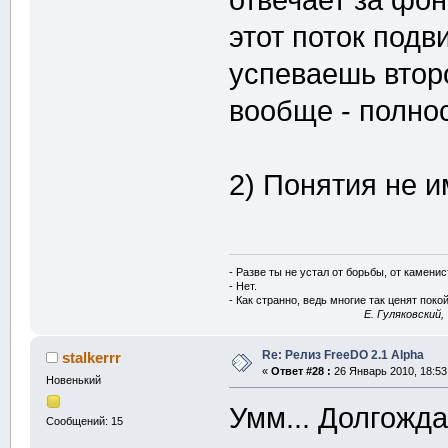
отвечает за фон
этот поток подв
успеваешь второ
вообще - полнос
2) Понятия не и
- Разве ты не устал от борьбы, от камени
- Нет.
- Как странно, ведь многие так ценят покой
E. Гуляковский,
Re: Релиз FreeDO 2.1 Alpha
stalkerrr
«
Ответ #28 :
26 Январь 2010, 18:53
Новенький
Умм... Долгожд
Сообщений: 15