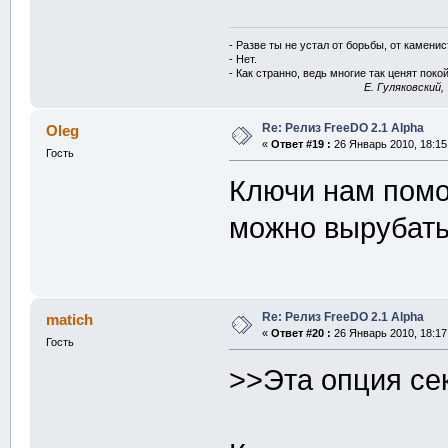
- Разве ты не устал от борьбы, от камени
- Нет.
- Как странно, ведь многие так ценят покой
E. Гуляковский,
Re: Релиз FreeDO 2.1 Alpha
Oleg
«
Ответ #19 :
26 Январь 2010, 18:15
Гость
Ключи нам помо
можно вырубат
Re: Релиз FreeDO 2.1 Alpha
matich
«
Ответ #20 :
26 Январь 2010, 18:17
Гость
>>Эта опция сек