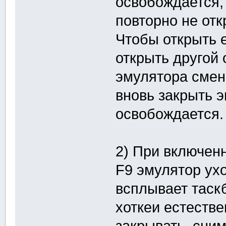
освобождается, 
повторно не отк
Чтобы открыть е
открыть другой 
эмулятора смени
вновь закрыть э
освобождается.
2) При включен
F9 эмулятор ухо
всплывает таскб
хоткеи естестве
закрывать, сним