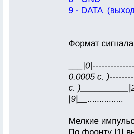
9 - DATA (выход
Формат сигнал
___|0|----------
0.0005 c. )------
c. )__________|2|-
|9|__...............
Мелкие импульс
По фронту |1| 