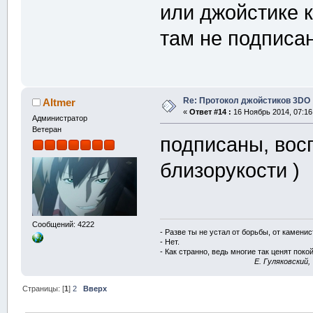
или джойстике 
там не подписа
Re: Протокол джойстиков 3DO
Altmer
«
Ответ #14 :
16 Ноябрь 2014, 07:16
Администратор
Ветеран
подписаны, восп
близорукости )
Сообщений: 4222
- Разве ты не устал от борьбы, от камени
- Нет.
- Как странно, ведь многие так ценят покой
E. Гуляковский,
Страницы: [
1
]
2
Вверх