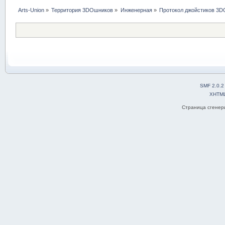
Arts-Union
»
Территория 3DOшников
»
Инженерная
»
Протокол джойстиков 3D
SMF 2.0.2
XHTM
Страница сгенери