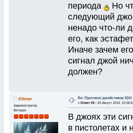
периода
Но чт
следующий джой
ненадо что-ли д
его, как эстафе
Иначе зачем его
сигнал джой ни
должен?
Re: Протокол джойстиков 3DO
Altmer
«
Ответ #5 :
29 Август 2010, 15:58:0
Администратор
Ветеран
В джоях эти си
в пистолетах и 