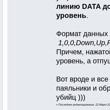
линию DATA д
уровень
.
Формат данных 
1,0,0,Down,Up,R
Причем, нажато
уровень, а отпу
Вот вроде и все
паяльники и об
убийц )))
«
Последнее редактирование: 22 Март 201