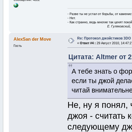
- Разве ты не устал от борьбы, от камени
- Нет.
- Как странно, ведь многие так ценят покой
E. Гуляковский,
Re: Протокол джойстиков 3DO
AlexSan der Move
«
Ответ #4 :
29 Август 2010, 14:47:2
Гость
Цитата: Altmer от 2
А тебе знать о фо
если ты джой делае
читай внимательне
Не, ну я понял
джоя - считать 
следующему джо