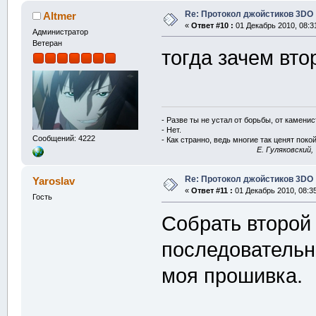
Re: Протокол джойстиков 3DO
Altmer
«
Ответ #10 :
01 Декабрь 2010, 08:3
Администратор
Ветеран
тогда зачем вт
- Разве ты не устал от борьбы, от камени
- Нет.
Сообщений: 4222
- Как странно, ведь многие так ценят покой
E. Гуляковский,
Re: Протокол джойстиков 3DO
Yaroslav
«
Ответ #11 :
01 Декабрь 2010, 08:35
Гость
Собрать второй
последовательно
моя прошивка.