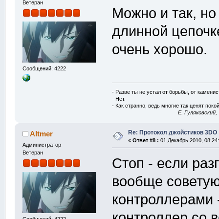
Ветеран
Можно и так, н
длинной цепочке
очень хорошо.
Сообщений: 4222
- Разве ты не устал от борьбы, от камени
- Нет.
- Как странно, ведь многие так ценят покой
E. Гуляковский,
Re: Протокол джойстиков 3DO
Altmer
«
Ответ #8 :
01 Декабрь 2010, 08:24:
Администратор
Ветеран
Стоп - если раз
вообще советую
контроллерами 
контроллер со 
Сообщений: 4222