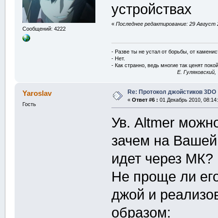
устройствах
«
Последнее редактирование: 29 Август 2
Сообщений: 4222
- Разве ты не устал от борьбы, от камени
- Нет.
- Как странно, ведь многие так ценят покой
E. Гуляковский,
Re: Протокол джойстиков 3DO
Yaroslav
«
Ответ #6 :
01 Декабрь 2010, 08:14:
Гость
Ув. Altmer можн
зачем на Вашей
идет через МК?
Не проще ли ег
джой и реализо
образом: