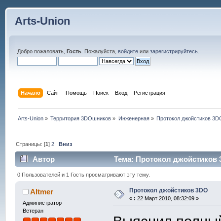
Arts-Union
Добро пожаловать,
Гость
. Пожалуйста,
войдите
или
зарегистрируйтесь
.
Начало
Сайт
Помощь
Поиск
Вход
Регистрация
Arts-Union
»
Территория 3DOшников
»
Инженерная
»
Протокол джойстиков 3D
Страницы: [
1
]
2
Вниз
Автор
Тема: Протокол джойстиков 3
0 Пользователей и 1 Гость просматривают эту тему.
Протокол джойстиков 3DO
Altmer
«
:
22 Март 2010, 08:32:09 »
Администратор
Ветеран