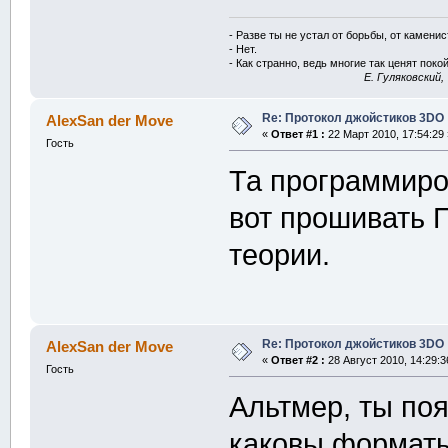
- Разве ты не устал от борьбы, от камени
- Нет.
- Как странно, ведь многие так ценят покой
E. Гуляковский,
Re: Протокол джойстиков 3DO
AlexSan der Move
«
Ответ #1 :
22 Март 2010, 17:54:29 
Гость
Та программиро
вот прошивать П
теории.
Re: Протокол джойстиков 3DO
AlexSan der Move
«
Ответ #2 :
28 Август 2010, 14:29:3
Гость
Альтмер, ты по
каковы форматы