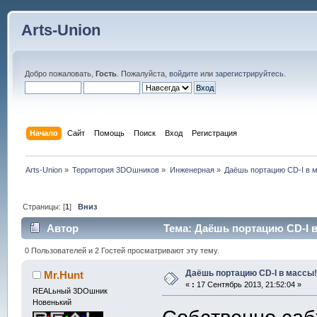
Arts-Union
Добро пожаловать,
Гость
. Пожалуйста,
войдите
или
зарегистрируйтесь
.
Начало
Сайт
Помощь
Поиск
Вход
Регистрация
Arts-Union
»
Территория 3DOшников
»
Инженерная
»
Даёшь портацию CD-I в м
Страницы: [
1
]
Вниз
Автор
Тема: Даёшь портацию CD-I в
0 Пользователей и 2 Гостей просматривают эту тему.
Даёшь портацию CD-I в массы!
Mr.Hunt
«
:
17 Сентябрь 2013, 21:52:04 »
REALьный 3DOшник
Новенький