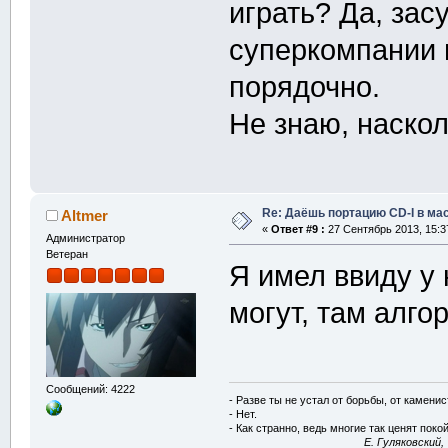
играть? Да, зас
суперкомпании 
порядочно.
Не знаю, наскол
Re: Даёшь портацию CD-I в мас
Altmer
«
Ответ #9 :
27 Сентябрь 2013, 15:3
Администратор
Ветеран
Я имел ввиду у 
могут, там алго
Сообщений: 4222
- Разве ты не устал от борьбы, от камени
- Нет.
- Как странно, ведь многие так ценят покой
E. Гуляковский,