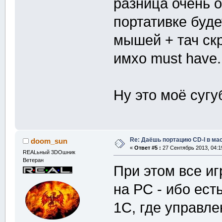
разница очень о
портативке буде
мышей + тач скр
имхо must have.
Ну это моё сугу
Re: Даёшь портацию CD-I в мас
doom_sun
«
Ответ #5 :
27 Сентябрь 2013, 04:1
REALьный 3DOшник
Ветеран
При этом все и
на РС - ибо ест
1С, где управл