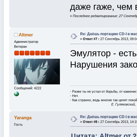
даже гаже, чем 
«
Последнее редактирование: 27 Сентябрь
Re: Даёшь портацию CD-I в мас
Altmer
«
Ответ #7 :
27 Сентябрь 2013, 09:0
Администратор
Ветеран
Эмулятор - есть
Нарушения зако
Сообщений: 4222
- Разве ты не устал от борьбы, от камени
- Нет.
- Как странно, ведь многие так ценят покой
E. Гуляковский,
Re: Даёшь портацию CD-I в мас
Yaranga
«
Ответ #8 :
27 Сентябрь 2013, 14:15
Гость
Цитата: Altmer от 