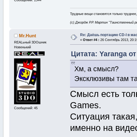
Трудные вещи становятся только труднее,
(с) Джордж Р.Р. Мартин "Таинственный р
Re: Даёшь портацию CD-I в мас
Mr.Hunt
«
Ответ #4 :
26 Сентябрь 2013, 20:1
REALьный 3DOшник
Новенький
Цитата: Yaranga от
Хм, а смысл?
Эксклюзивы там та
Смысл есть толь
Games.
Сообщений: 45
Ситуация такая,
именно на видео