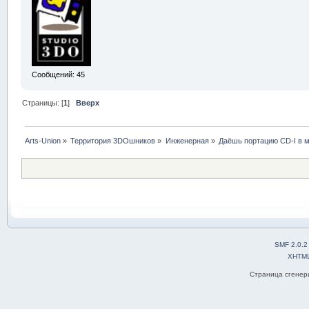
Сообщений: 45
Страницы: [
1
]
Вверх
Arts-Union
»
Территория 3DOшников
»
Инженерная
»
Даёшь портацию CD-I в м
SMF 2.0.2
XHTM
Страница сгенери