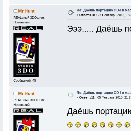
Re: Даёшь портацию CD-I в мас
Mr.Hunt
«
Ответ #10 :
27 Сентябрь 2013, 18:
REALьный 3DOшник
Новенький
Эээ..... Даёшь 
Сообщений: 45
Re: Даёшь портацию CD-I в мас
Mr.Hunt
«
Ответ #11 :
05 Февраль 2015, 21:2
REALьный 3DOшник
Новенький
Даёшь портацию