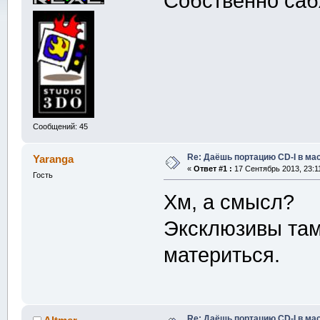
Собственно са
Сообщений: 45
Re: Даёшь портацию CD-I в мас
Yaranga
«
Ответ #1 :
17 Сентябрь 2013, 23:11
Гость
Хм, а смысл?
Эксклюзивы там 
материться.
Re: Даёшь портацию CD-I в мас