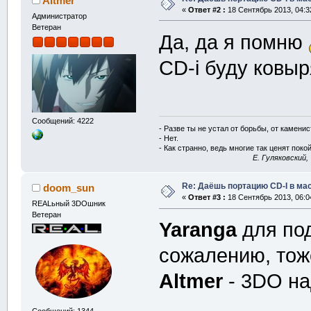
Altmer
«
Ответ #2 :
18 Сентябрь 2013, 04:3
Администратор
Ветеран
Да, да я помню
CD-i буду ковыр
Сообщений: 4222
- Разве ты не устал от борьбы, от камени
- Нет.
- Как странно, ведь многие так ценят покой
E. Гуляковский,
Re: Даёшь портацию CD-I в мас
doom_sun
«
Ответ #3 :
18 Сентябрь 2013, 06:0
REALьный 3DOшник
Ветеран
Yaranga
для под
сожалению, тоже
Altmer
- 3DO на
Сообщений: 1344