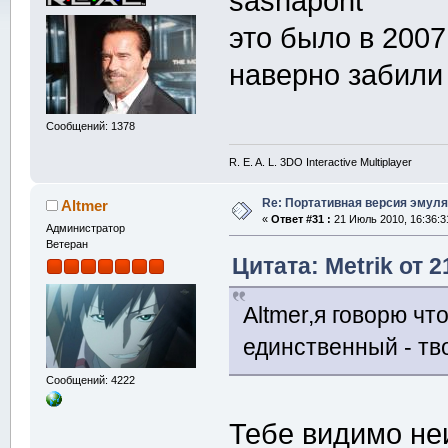
sashapont
это было в 2007
наверно забили 
Сообщений: 1378
R. E. A. L. 3DO Interactive Multiplayer
Re: Портативная версия эмуля
Altmer
«
Ответ #31 :
21 Июль 2010, 16:36:3
Администратор
Ветеран
Цитата: Metrik от 
Altmer,я говорю чт
единственный - т
Сообщений: 4222
Тебе видимо не