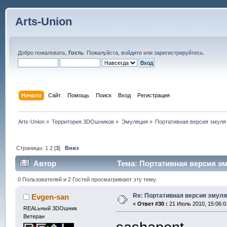
Arts-Union
Добро пожаловать,
Гость
. Пожалуйста,
войдите
или
зарегистрируйтесь
.
Начало
Сайт
Помощь
Поиск
Вход
Регистрация
Arts-Union
»
Территория 3DOшников
»
Эмуляция
»
Портативная версия эмуля
Страницы:
1
2
[
3
]
Вниз
Автор
Тема: Портативная версия эм
0 Пользователей и 2 Гостей просматривают эту тему.
Re: Портативная версия эмуля
Evgen-san
«
Ответ #30 :
21 Июль 2010, 15:06:0
REALьный 3DOшник
Ветеран