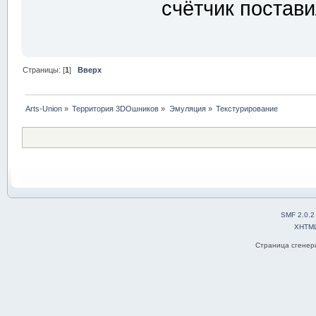
счётчик постав
Страницы: [
1
]
Вверх
Arts-Union
»
Территория 3DOшников
»
Эмуляция
»
Текстурирование
SMF 2.0.2
XHTM
Страница сгенери