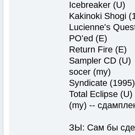
Icebreaker (U)
Kakinoki Shogi 
Lucienne's Quest
PO'ed (E)
Return Fire (E)
Sampler CD (U)
socer (my)
Syndicate (1995)
Total Eclipse (U)
(my) -- сдампл
ЗЫ: Сам бы сде