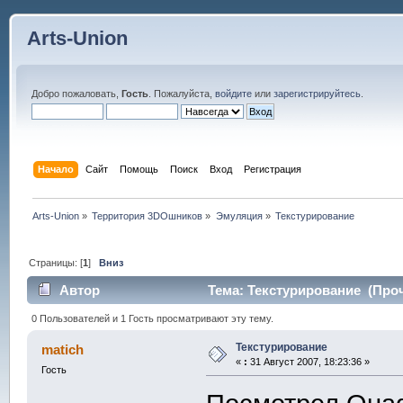
Arts-Union
Добро пожаловать,
Гость
. Пожалуйста,
войдите
или
зарегистрируйтесь
.
Начало
Сайт
Помощь
Поиск
Вход
Регистрация
Arts-Union
»
Территория 3DOшников
»
Эмуляция
»
Текстурирование
Страницы: [
1
]
Вниз
Автор
Тема: Текстурирование (Проч
0 Пользователей и 1 Гость просматривают эту тему.
Текстурирование
matich
«
:
31 Август 2007, 18:23:36 »
Гость