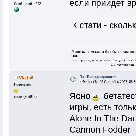
если прийдет в
Сообщений: 4222
К стати - сколь
- Разве ты не устал от борьбы, от камени
- Нет.
- Как странно, ведь многие так ценят покой
E. Гуляковский,
Re: Текстурирование
Vladp6
«
Ответ #6 :
08 Сентябрь 2007, 08:3
Новенький
Ясно
, бетате
Сообщений: 17
игры, есть тольк
Alone In The Dar
Cannon Fodder