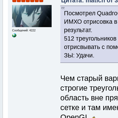
Цитата: matich от 3
Посмотрел Quadro
ИМХО отрисовка в
результат.
Сообщений: 4222
512 треугольников 
отрисвывать с п
ЗЫ: Удачи.
Чем старый вар
строгие треугол
область вне пр
сетке и там име
OpenGL