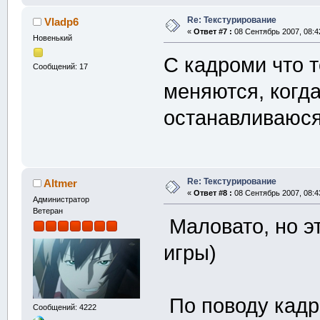
Re: Текстурирование
Vladp6
«
Ответ #7 :
08 Сентябрь 2007, 08:4
Новенький
С кадроми что т
Сообщений: 17
меняются, когд
останавливаюся
Re: Текстурирование
Altmer
«
Ответ #8 :
08 Сентябрь 2007, 08:4
Администратор
Ветеран
Маловато, но э
игры)
По поводу кадро
Сообщений: 4222