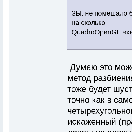
ЗЫ: не помешало б
на сколько
QuadroOpenGL.exe
Думаю это може
метод разбиения
тоже будет шуст
точно как в са
четырехугольног
искаженный (пра