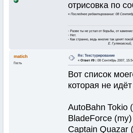
отрисовка по с
«
Последнее редактирование: 08 Сентябрь
- Разве ты не устал от борьбы, от камени
- Нет.
- Как странно, ведь многие так ценят покой
E. Гуляковский,
Re: Текстурирование
matich
«
Ответ #9 :
08 Сентябрь 2007, 15:5
Гость
Вот список моег
которая не идёт
AutoBahn Tokio 
BladeForce (my)
Captain Quazar 