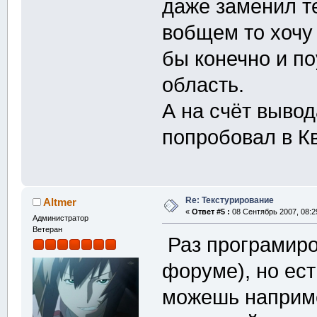
даже заменил т
вобщем то хочу
бы конечно и по
область.
А на счёт вывод
попробовал в К
Re: Текстурирование
Altmer
«
Ответ #5 :
08 Сентябрь 2007, 08:2
Администратор
Ветеран
Раз програмиро
форуме), но ест
можешь наприме