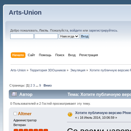
Arts-Union
Добро пожаловать,
Гость
. Пожалуйста,
войдите
или
зарегистрируйтесь
.
Начало
Сайт
Помощь
Поиск
Вход
Регистрация
Arts-Union
»
Территория 3DOшников
»
Эмуляция
»
Хотите публичную версию P
Страницы: [
1
]
2
3
...
9
Вниз
Автор
Тема: Хотите публичную верс
0 Пользователей и 2 Гостей просматривают эту тему.
Хотите публичную версию Phoen
Altmer
«
:
16 Июль 2014, 10:06:59 »
Администратор
Ветеран