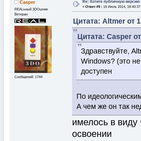
Re: Хотите публичную версию 
Casper
«
Ответ #9 :
16 Июль 2014, 18:40:37
REALьный 3DOшник
Ветеран
Цитата: Altmer от 
Цитата: Casper от
Здравствуйте, Al
Windows? (это не
доступен
Сообщений: 1744
По идеологически
А чем же он так н
имелось в виду 
освоении