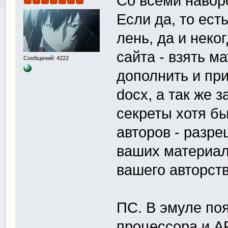
Со всеми навор
Если да, то ест
лень, да и неко
сайта - взять м
Сообщений: 4222
дополнить и пр
docx, а так же 
секреты хотя бы
авторов - разр
ваших материал
вашего авторст
ПС. В эмуле поя
процессора и A