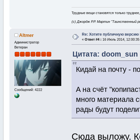
Трудные вещи становятся только труднее,
(с) Джордж Р.Р. Мартин "Таинственный р
Re: Хотите публичную версию 
Altmer
«
Ответ #4 :
16 Июль 2014, 12:00:35
Администратор
Ветеран
Цитата: doom_sun 
Кидай на почту - п
А на счёт "копипас
Сообщений: 4222
много материала с
рады будут подели
Сюда выложу. К