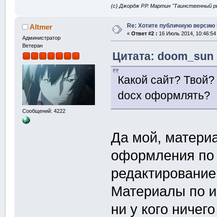
(с) Джордж Р.Р. Мартин "Таинственный р
Re: Хотите публичную версию 
Altmer
«
Ответ #2 :
16 Июль 2014, 10:46:54
Администратор
Ветеран
Цитата: doom_sun 
Какой сайт? Твой? 
docx оформлять?
Сообщений: 4222
Да мой, матери
оформления по 
редактирование
Материалы по и
ни у кого ничего