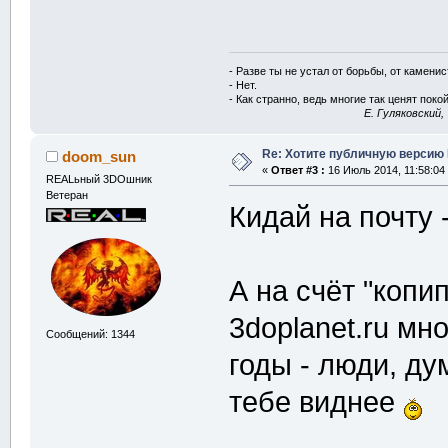
- Разве ты не устал от борьбы, от камени
- Нет.
- Как странно, ведь многие так ценят покой
E. Гуляковский,
Re: Хотите публичную версию 
doom_sun
«
Ответ #3 :
16 Июль 2014, 11:58:04
REALьный 3DOшник
Ветеран
Кидай на почту 
А на счёт "копи
3doplanet.ru мн
Сообщений: 1344
годы - люди, д
тебе виднее