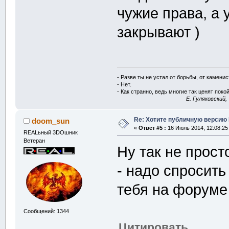
чужие права, а 
закрывают )
- Разве ты не устал от борьбы, от камени
- Нет.
- Как странно, ведь многие так ценят покой
E. Гуляковский,
Re: Хотите публичную версию 
doom_sun
«
Ответ #5 :
16 Июль 2014, 12:08:25
REALьный 3DOшник
Ветеран
Ну так не прост
- надо спросить
тебя на форум
Сообщений: 1344
Цитировать