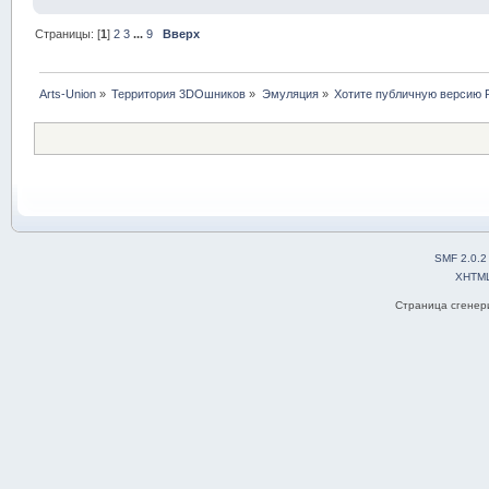
Страницы: [
1
]
2
3
...
9
Вверх
Arts-Union
»
Территория 3DOшников
»
Эмуляция
»
Хотите публичную версию P
SMF 2.0.2
XHTM
Страница сгенери