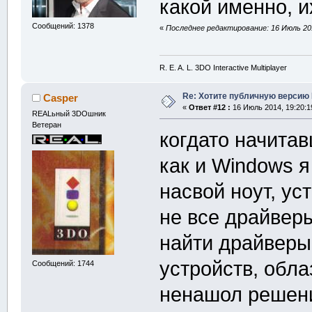
какой именно, и
Сообщений: 1378
«
Последнее редактирование: 16 Июль 201
R. E. A. L. 3DO Interactive Multiplayer
Re: Хотите публичную версию 
Casper
«
Ответ #12 :
16 Июль 2014, 19:20:1
REALьный 3DOшник
Ветеран
когдато начита
как и Windows 
насвой ноут, ус
не все драйверы
найти драйверы
устройств, обла
Сообщений: 1744
ненашол решени