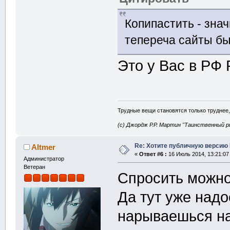
Копипастить - знач
тепереча сайты б
Это у Вас в РФ
Трудные вещи становятся только труднее,
(с) Джордж Р.Р. Мартин "Таинственный р
Re: Хотите публичную версию 
Altmer
«
Ответ #6 :
16 Июль 2014, 13:21:07
Администратор
Ветеран
Спросить можно
Да тут уже надо
нарываешься на