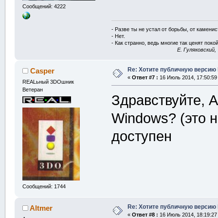
Сообщений: 4222
- Разве ты не устал от борьбы, от камени
- Нет.
- Как странно, ведь многие так ценят покой
E. Гуляковский,
Re: Хотите публичную версию 
Casper
«
Ответ #7 :
16 Июль 2014, 17:50:59
REALьный 3DOшник
Ветеран
Здравствуйте, A
Windows? (это н
доступен
Сообщений: 1744
Re: Хотите публичную версию 
Altmer
«
Ответ #8 :
16 Июль 2014, 18:19:27