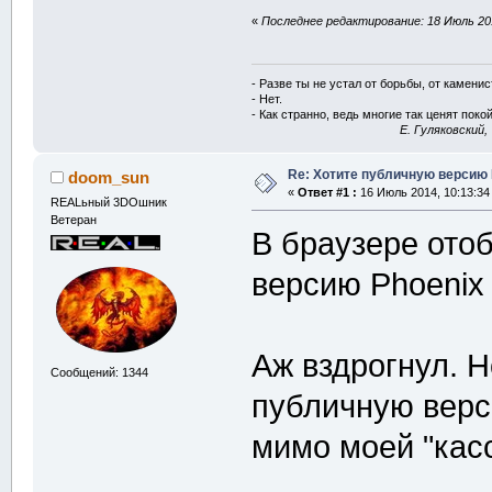
«
Последнее редактирование: 18 Июль 201
- Разве ты не устал от борьбы, от камени
- Нет.
- Как странно, ведь многие так ценят покой
E. Гуляковский,
Re: Хотите публичную версию 
doom_sun
«
Ответ #1 :
16 Июль 2014, 10:13:34
REALьный 3DOшник
Ветеран
В браузере ото
версию Phoenix .
Аж вздрогнул. Н
Сообщений: 1344
публичную верс
мимо моей "кас