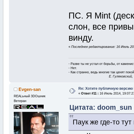
ПС. Я Mint (дес
слон, все прив
винду.
«
Последнее редактирование: 16 Июль 201
- Разве ты не устал от борьбы, от камени
- Нет.
- Как странно, ведь многие так ценят покой
E. Гуляковский,
Re: Хотите публичную версию 
Evgen-san
«
Ответ #11 :
16 Июль 2014, 19:07:2
REALьный 3DOшник
Ветеран
Цитата: doom_sun 
Паук же где-то тут