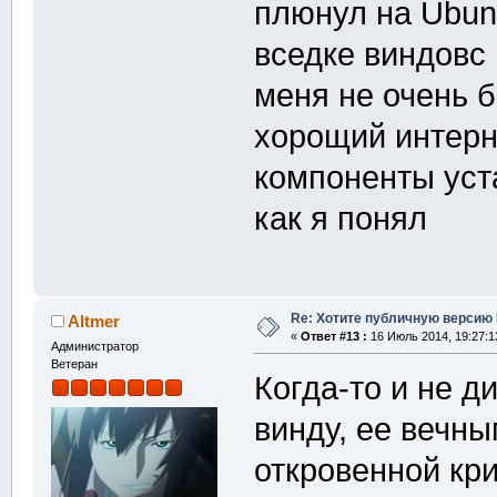
плюнул на Ubun
вседке виндовс 
меня не очень б
хорощий интерн
компоненты уст
как я понял
Re: Хотите публичную версию 
Altmer
«
Ответ #13 :
16 Июль 2014, 19:27:1
Администратор
Ветеран
Когда-то и не д
винду, ее вечн
откровенной кр