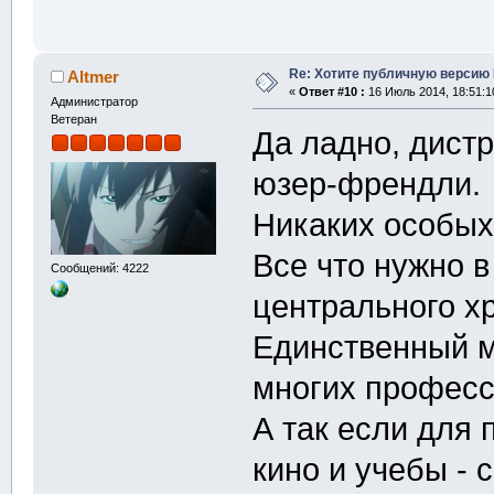
Re: Хотите публичную версию 
Altmer
«
Ответ #10 :
16 Июль 2014, 18:51:1
Администратор
Ветеран
Да ладно, дист
юзер-френдли.
Никаких особых
Все что нужно в
Сообщений: 4222
центрального х
Единственный ми
многих профес
А так если для 
кино и учебы - 