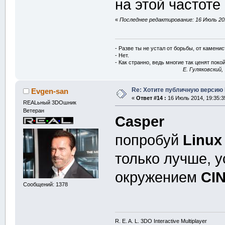
на этой частоте
«
Последнее редактирование: 16 Июль 201
- Разве ты не устал от борьбы, от камени
- Нет.
- Как странно, ведь многие так ценят покой
E. Гуляковский,
Re: Хотите публичную версию 
Evgen-san
«
Ответ #14 :
16 Июль 2014, 19:35:3
REALьный 3DOшник
Ветеран
Casper
попробуй
Linux
только лучше, 
окружением
CI
Сообщений: 1378
R. E. A. L. 3DO Interactive Multiplayer