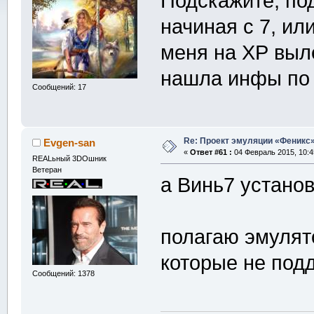
Подскажите, по
начиная с 7, ил
меня на ХР выл
нашла инфы по 
Сообщений: 17
Re: Проект эмуляции «Феникс»
Evgen-san
«
Ответ #61 :
04 Февраль 2015, 10:4
REALьный 3DOшник
Ветеран
а Винь7 устано
полагаю эмулят
которые не по
Сообщений: 1378