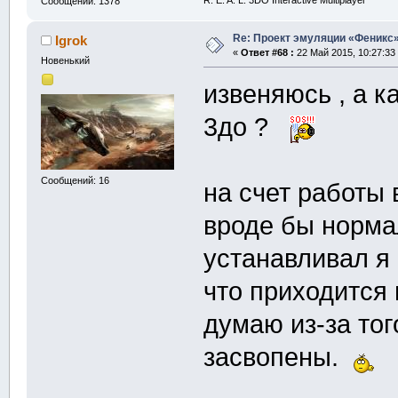
R. E. A. L. 3DO Interactive Multiplayer
Сообщений: 1378
Re: Проект эмуляции «Феникс»
Igrok
«
Ответ #68 :
22 Май 2015, 10:27:33
Новенький
извеняюсь , а к
3до ?
Сообщений: 16
на счет работы
вроде бы норма
устанавливал я в
что приходится 
думаю из-за тог
засвопены.