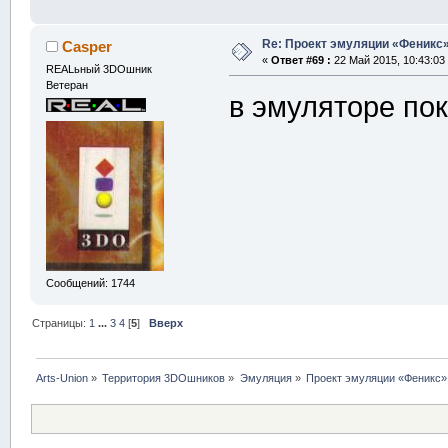
Re: Проект эмуляции «Феникс»
Casper
«
Ответ #69 :
22 Май 2015, 10:43:03
REALьный 3DOшник
Ветеран
в эмуляторе по
Сообщений: 1744
Страницы:
1
...
3
4
[
5
]
Вверх
Arts-Union
»
Территория 3DOшников
»
Эмуляция
»
Проект эмуляции «Феникс»,