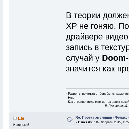
В теории должен
ХР не гоняю. П
драйвере видео
запись в тексту
случай у
Doom-
значится как п
- Разве ты не устал от борьбы, от камени
- Нет.
- Как странно, ведь многие так ценят покой
E. Гуляковский,
Re: Проект эмуляции «Феникс»
Ele
«
Ответ #66 :
07 Февраль 2015, 15:5
Новенький