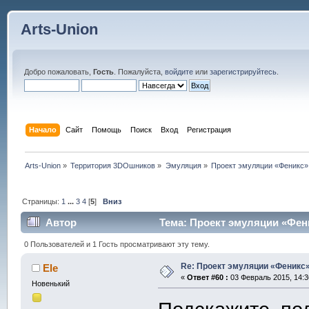
Arts-Union
Добро пожаловать,
Гость
. Пожалуйста,
войдите
или
зарегистрируйтесь
.
Начало
Сайт
Помощь
Поиск
Вход
Регистрация
Arts-Union
»
Территория 3DOшников
»
Эмуляция
»
Проект эмуляции «Феникс»,
Страницы:
1
...
3
4
[
5
]
Вниз
Автор
Тема: Проект эмуляции «Фени
0 Пользователей и 1 Гость просматривают эту тему.
Re: Проект эмуляции «Феникс»
Ele
«
Ответ #60 :
03 Февраль 2015, 14:3
Новенький