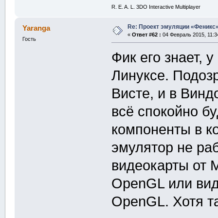
R. E. A. L. 3DO Interactive Multiplayer
Re: Проект эмуляции «Феникс»
Yaranga
«
Ответ #62 :
04 Февраль 2015, 11:3
Гость
Фик его знает, у
Линуксе. Подозр
Висте, и в Винд
всё спокойно бу
компоненты в ко
эмулятор не раб
видеокарты от M
OpenGL или вид
OpenGL. Хотя та