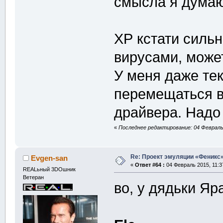
смысла я думаю
ХР кстати силь
вирусами, може
У меня даже тек
перемещаться в
драйвера. Надо
«
Последнее редактирование: 04 Февраль 
Re: Проект эмуляции «Феникс»
Evgen-san
«
Ответ #64 :
04 Февраль 2015, 11:3
REALьный 3DOшник
Ветеран
во, у дядьки Яр