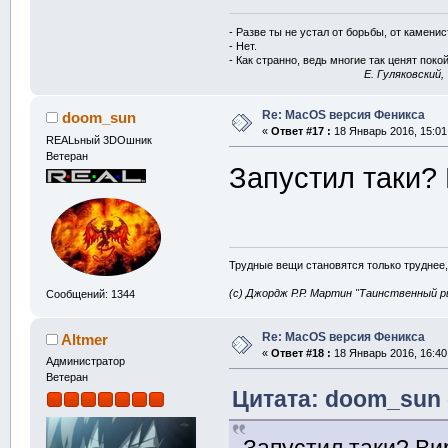
- Разве ты не устал от борьбы, от камени
- Нет.
- Как странно, ведь многие так ценят покой
E. Гуляковский,
Re: MacOS версия Феникса
doom_sun
«
Ответ #17 :
18 Январь 2016, 15:01
REALьный 3DOшник
Ветеран
Запустил таки?
Трудные вещи становятся только труднее,
(с) Джордж Р.Р. Мартин "Таинственный р
Сообщений: 1344
Re: MacOS версия Феникса
Altmer
«
Ответ #18 :
18 Январь 2016, 16:40
Администратор
Ветеран
Цитата: doom_sun 