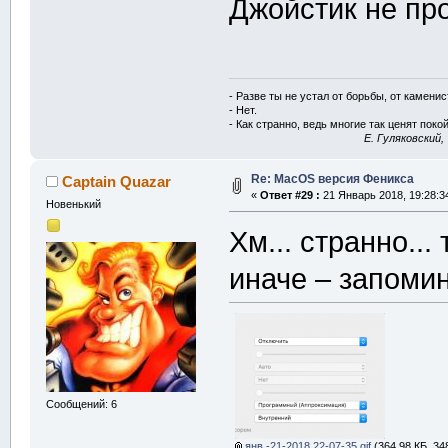
Джойстик не про
- Разве ты не устал от борьбы, от камени
- Нет.
- Как странно, ведь многие так ценят покой
E. Гуляковский,
Re: MacOS версия Феникса
Captain Quazar
«
Ответ #29 :
21 Январь 2018, 19:28:3
Новенький
Хм... странно...
иначе – запоми
Сообщений: 6
янв.-21-2018 22-07-35.gif
(364.98 КБ, 34