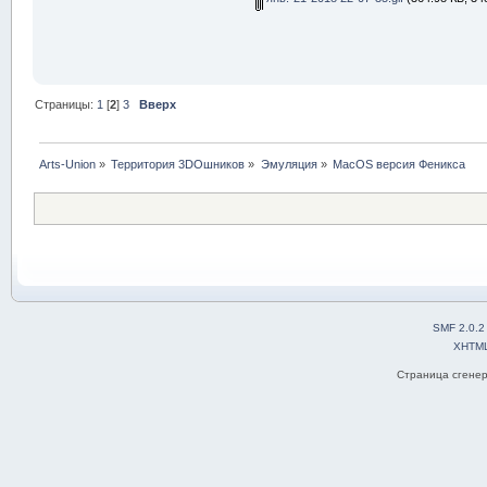
Страницы:
1
[
2
]
3
Вверх
Arts-Union
»
Территория 3DOшников
»
Эмуляция
»
MacOS версия Феникса
SMF 2.0.2
XHTM
Страница сгенер