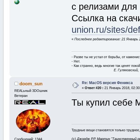
с релизами для
Ссылка на скач
union.ru/sites/de
«
Последнее редактирование: 21 Январь 2
- Разве ты не устал от борьбы, от камени
- Нет.
- Как странно, ведь многие так ценят покой
E. Гуляковский,
Re: MacOS версия Феникса
doom_sun
«
Ответ #20 :
21 Январь 2018, 02:30
REALьный 3DOшник
Ветеран
Ты купил себе 
Трудные вещи становятся только труднее,
(с) Джордж Р.Р. Мартин "Таинственный р
Сообщений: 1344