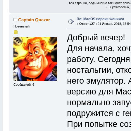
- Как странно, ведь многие так ценят покой
E. Гуляковский,
Re: MacOS версия Феникса
Captain Quazar
«
Ответ #27 :
21 Январь 2018, 17:54
Новенький
Добрый вечер!
Для начала, хо
работу. Сегодн
ностальгии, отк
него эмулятор. 
Сообщений: 6
версию для Ma
нормально запус
подружится с г
При попытке со