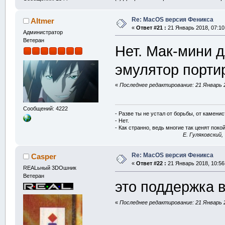
Re: MacOS версия Феникса
Altmer
«
Ответ #21 :
21 Январь 2018, 07:10
Администратор
Ветеран
Нет. Мак-мини д
эмулятор порти
«
Последнее редактирование: 21 Январь 2
Сообщений: 4222
- Разве ты не устал от борьбы, от камени
- Нет.
- Как странно, ведь многие так ценят покой
E. Гуляковский,
Re: MacOS версия Феникса
Casper
«
Ответ #22 :
21 Январь 2018, 10:56
REALьный 3DOшник
Ветеран
это поддержка в
«
Последнее редактирование: 21 Январь 2