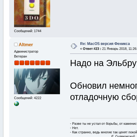
Сообщений: 1744
Re: MacOS версия Феникса
Altmer
«
Ответ #23 :
21 Январь 2018, 11:26
Администратор
Ветеран
Надо на Эльбру
Обновил немног
отладочную сбо
Сообщений: 4222
- Разве ты не устал от борьбы, от камени
- Нет.
- Как странно, ведь многие так ценят покой
E. Гуляковский,