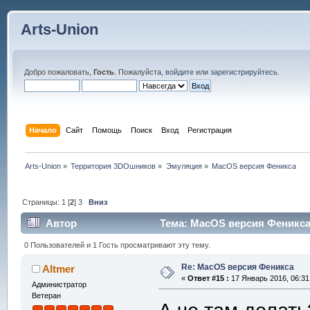
Arts-Union
Добро пожаловать,
Гость
. Пожалуйста,
войдите
или
зарегистрируйтесь
.
Начало
Сайт
Помощь
Поиск
Вход
Регистрация
Arts-Union
»
Территория 3DOшников
»
Эмуляция
»
MacOS версия Феникса
Страницы:
1
[
2
]
3
Вниз
Автор
Тема: MacOS версия Феникса 
0 Пользователей и 1 Гость просматривают эту тему.
Re: MacOS версия Феникса
Altmer
«
Ответ #15 :
17 Январь 2016, 06:31
Администратор
Ветеран