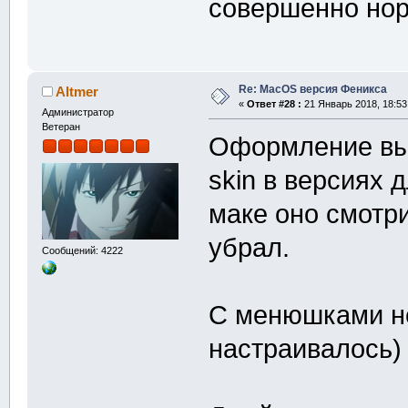
совершенно но
Re: MacOS версия Феникса
Altmer
«
Ответ #28 :
21 Январь 2018, 18:53
Администратор
Ветеран
Оформление вы 
skin в версиях 
маке оно смотри
убрал.
Сообщений: 4222
С менюшками не
настраивалось)