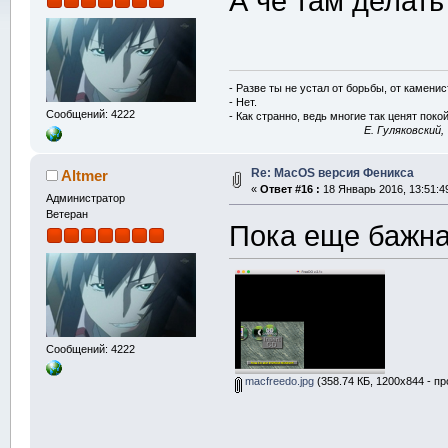
А че там делать
- Разве ты не устал от борьбы, от камени
- Нет.
Сообщений: 4222
- Как странно, ведь многие так ценят покой
E. Гуляковский,
Re: MacOS версия Феникса
Altmer
«
Ответ #16 :
18 Январь 2016, 13:51:4
Администратор
Ветеран
Пока еще бажна
Сообщений: 4222
macfreedo.jpg
(358.74 КБ, 1200x844 - пр