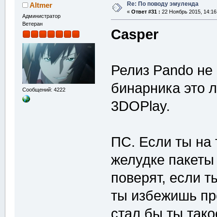
Re: По поводу эмуленда
Altmer
«
Ответ #31 :
22 Ноябрь 2015, 14:16
Администратор
Ветеран
Casper
Релиз Pando не
бинарника это л
Сообщений: 4222
3DOPlay.
ПС. Если ты на 
желудке пакеты 
поверят, если т
ты избежишь п
стал бы ты тако