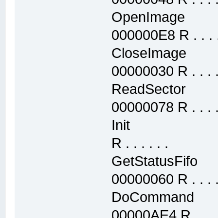
OpenImage .
000000E8 R . . . .
CloseImage 
00000030 R . . . . 
ReadSector 
00000078 R . . . . 
Init .text 
R . . . . . .
GetStatusFif
00000060 R . . . . 
DoCommand 
00000AE4 R . . . .