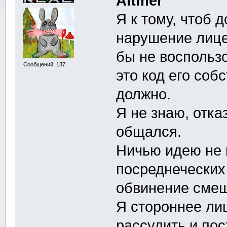
Altmer
Я к тому, чтоб 
нарушение лице
бы не воспольз
Сообщений: 137
это код его соб
должно.
Я не знаю, отка
общался.
Ничью идею не 
посреднеческих
обвинение смешн
Я стороннее ли
рассудить и пос