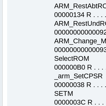
ARM_RestAbt
00000134 R . . . . 
ARM_RestUn
0000000000009210
ARM_Change_M
000000000000933C
SelectROM .
000000B0 R . . . .
_arm_SetCPS
00000038 R . . . . 
SETM .tex
0000003C R . . . .