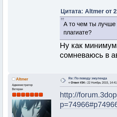
Цитата: Altmer от 
А то чем ты лучше
плагиате?
Ну как минимум 
сомневаюсь в а
Re: По поводу эмуленда
Altmer
«
Ответ #34 :
22 Ноябрь 2015, 14:41
Администратор
Ветеран
http://forum.3dop
p=74966#p7496