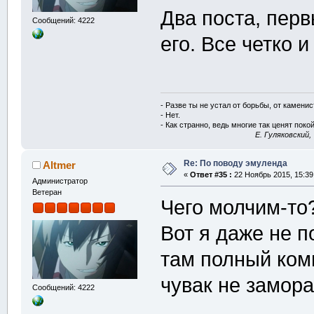
Два поста, перв
Сообщений: 4222
его. Все четко и
- Разве ты не устал от борьбы, от камени
- Нет.
- Как странно, ведь многие так ценят покой
E. Гуляковский,
Re: По поводу эмуленда
Altmer
«
Ответ #35 :
22 Ноябрь 2015, 15:39
Администратор
Ветеран
Чего молчим-то
Вот я даже не п
там полный ком
чувак не замор
Сообщений: 4222