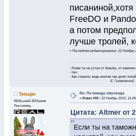
писаниной,хотя
FreeDO и Pando
а потом предпо
лучше тролей, 
«
Последнее редактирование: 22 Ноябрь 2
- Разве ты не устал от борьбы, от камени
- Нет.
- Как странно, ведь многие так ценят покой
E. Гуляковский,
Re: По поводу эмуленда
Tetsujin
«
Ответ #33 :
22 Ноябрь 2015, 14:28
REALьный 3DOшник
Постоялец
Цитата: Altmer от 
Если ты на таможн