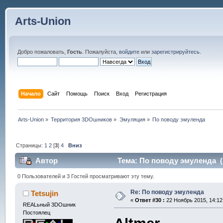
Arts-Union
Добро пожаловать,
Гость
. Пожалуйста,
войдите
или
зарегистрируйтесь
.
Начало
Сайт
Помощь
Поиск
Вход
Регистрация
Arts-Union
»
Территория 3DOшников
»
Эмуляция
»
По поводу эмуленда
Страницы:
1
2
[
3
]
4
Вниз
Автор
Тема: По поводу эмуленда (
0 Пользователей и 3 Гостей просматривают эту тему.
Re: По поводу эмуленда
Tetsujin
«
Ответ #30 :
22 Ноябрь 2015, 14:12
REALьный 3DOшник
Постоялец