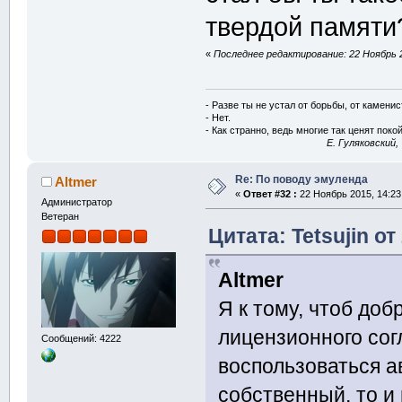
твердой памяти
«
Последнее редактирование: 22 Ноябрь 2
- Разве ты не устал от борьбы, от камени
- Нет.
- Как странно, ведь многие так ценят покой
E. Гуляковский,
Re: По поводу эмуленда
Altmer
«
Ответ #32 :
22 Ноябрь 2015, 14:23
Администратор
Ветеран
Цитата: Tetsujin от
Altmer
Я к тому, чтоб доб
лицензионного сог
Сообщений: 4222
воспользоваться а
собственный, то и