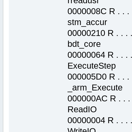
rreadusr .t
0000008C R . . . .
stm_accur .
00000210 R . . . . 
bdt_core .t
00000064 R . . . . 
ExecuteStep
000005D0 R . . . .
_arm_Execute
000000AC R . . . .
ReadIO .te
00000004 R . . . . 
WriteIO .te