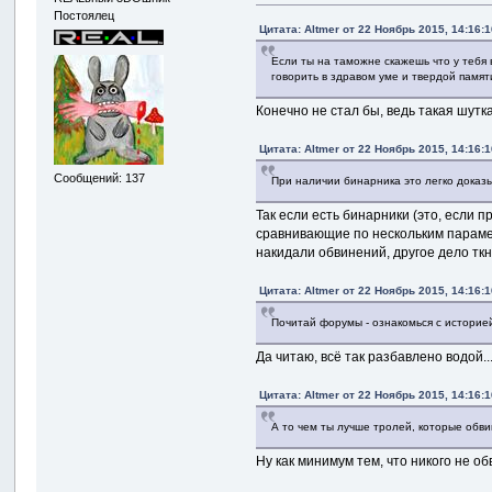
Постоялец
Цитата: Altmer от 22 Ноябрь 2015, 14:16:1
Если ты на таможне скажешь что у тебя 
говорить в здравом уме и твердой памят
Конечно не стал бы, ведь такая шутк
Цитата: Altmer от 22 Ноябрь 2015, 14:16:1
Сообщений: 137
При наличии бинарника это легко доказ
Так если есть бинарники (это, если
сравнивающие по нескольким парамет
накидали обвинений, другое дело ткн
Цитата: Altmer от 22 Ноябрь 2015, 14:16:1
Почитай форумы - ознакомься с историе
Да читаю, всё так разбавлено водой..
Цитата: Altmer от 22 Ноябрь 2015, 14:16:1
А то чем ты лучше тролей, которые обв
Ну как минимум тем, что никого не о