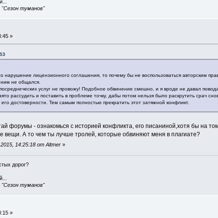
...
, "Сезон туманов"
:45 »
:53
 это нарушение лицензионного соглашения, то почему бы не воспользоваться авторским пра
с ним не общался.
посреднеческих услуг не провожу! Подобное обвинение смешно, и я вроде не давал повода
то рассудить и поставить в проблеме точку, дабы потом нельзя было раскрутить срач сн
его достоверности. Тем самым полностью прекратить этот затяжной конфликт.
тай форумы - ознакомься с историей конфликта, его писаниной,хотя бы на т
е вещи. А то чем ты лучше тролей, которые обвиняют меня в плагиате?
015, 14:25:18 от Altmer
»
истых дорог?
...
, "Сезон туманов"
:15 »