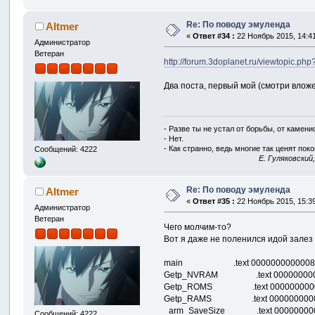
Re: По поводу эмуленда
Altmer
«
Ответ #34 :
22 Ноябрь 2015, 14:41
Администратор
Ветеран
http://forum.3doplanet.ru/viewtopic.
Два поста, первый мой (смотри вложен
- Разве ты не устал от борьбы, от камен
- Нет.
- Как странно, ведь многие так ценят покой
Сообщений: 4222
E. Гуляковский
Re: По поводу эмуленда
Altmer
«
Ответ #35 :
22 Ноябрь 2015, 15:39
Администратор
Ветеран
Чего молчим-то?
Вот я даже не поленился идой залез 
main .text 00000000000088A8 000
Getp_NVRAM .text 000000000000891
Getp_ROMS .text 000000000000893
Getp_RAMS .text 0000000000008958
_arm_SaveSize .text 0000000000008
Сообщений: 4222