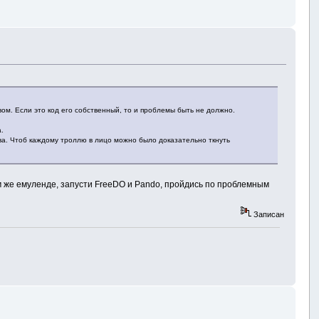
вом. Если это код его собственный, то и проблемы быть не должно.
.
ова. Чтоб каждому троллю в лицо можно было доказательно ткнуть
ом же емуленде, запусти FreeDO и Pando, пройдись по проблемным
Записан