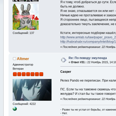
Я к тому, чтоб добраться до сути. Е
быть не должно.
Я не знаю, отказывается он или нет -
Ничью идею не проталкиваю и заказн
Я стороннее лицо, пытающееся непре
доказательно ткнуть заключение, не
Кстати, интересные подборки нашёл,
Сообщений: 137
http://www.amlab.ru/law/paper_pravo_2
http://habrahabr.ru/company/intel/blog/
«
Последнее редактирование: 22 Ноябрь 2
Re: По поводу эмуленда
Altmer
«
Ответ #31 :
22 Ноябрь 2015, 14:16
Администратор
Ветеран
Casper
Релиз Pando не переписан. При налич
ПС. Если ты на таможне скажешь что
желудка? И стал бы ты такое говорит
«
Последнее редактирование: 22 Ноябрь 2
Сообщений: 4222
- Разве ты не устал от борьбы, от камен
- Нет.