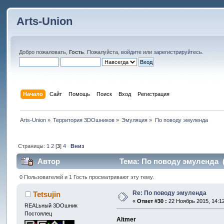
Arts-Union
Добро пожаловать,
Гость
. Пожалуйста,
войдите
или
зарегистрируйтесь
.
Начало
Сайт
Помощь
Поиск
Вход
Регистрация
Arts-Union
»
Территория 3DOшников
»
Эмуляция
»
По поводу эмуленда
Страницы:
1
2
[
3
]
4
Вниз
Автор
Тема: По поводу эмуленда (
0 Пользователей и 1 Гость просматривают эту тему.
Re: По поводу эмуленда
Tetsujin
«
Ответ #30 :
22 Ноябрь 2015, 14:12
REALьный 3DOшник
Постоялец
Altmer