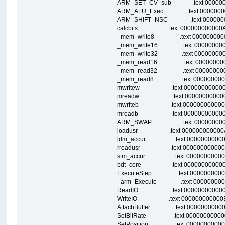
ARM_SET_CV_sub .text 00000000000
ARM_ALU_Exec .text 0000000000009
ARM_SHIFT_NSC .text 000000000000
calcbits .text 000000000000A260 0
_mem_write8 .text 000000000000A2
_mem_write16 .text 000000000000A2
_mem_write32 .text 000000000000A3
_mem_read16 .text 000000000000A3
_mem_read32 .text 000000000000A3
_mem_read8 .text 000000000000A37
mwritew .text 000000000000A394 0
mreadw .text 000000000000A460 0
mwriteb .text 000000000000A528 0
mreadb .text 000000000000A57C 0
ARM_SWAP .text 000000000000A60
loadusr .text 000000000000A6CC 0
ldm_accur .text 000000000000A760
rreadusr .text 000000000000A914 
stm_accur .text 000000000000A9A8
bdt_core .text 000000000000ABC4 
ExecuteStep .text 000000000000AC3
_arm_Execute .text 000000000000B2
ReadIO .text 000000000000B300 0
WriteIO .text 000000000000B304 0
AttachBuffer .text 000000000000B30
SetBitRate .text 000000000000B324
SetPosition .text 000000000000B378