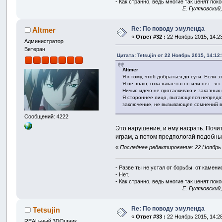
- Как странно, ведь многие так ценят покой
E. Гуляковский
Re: По поводу эмуленда
Altmer
«
Ответ #32 :
22 Ноябрь 2015, 14:23
Администратор
Ветеран
Цитата: Tetsujin от 22 Ноябрь 2015, 14:12
Altmer
Я к тому, чтоб добраться до сути. Если
Я не знаю, отказывается он или нет - я 
Ничью идею не проталкиваю и заказных 
Я стороннее лицо, пытающееся непредвзя
заключение, не вызывающее сомнений в 
Сообщений: 4222
Это нарушение, и ему насрать. Почи
играм, а потом предпологай подобны
«
Последнее редактирование: 22 Ноябрь 2
- Разве ты не устал от борьбы, от камен
- Нет.
- Как странно, ведь многие так ценят покой
E. Гуляковский
Re: По поводу эмуленда
Tetsujin
«
Ответ #33 :
22 Ноябрь 2015, 14:28
REALьный 3DOшник