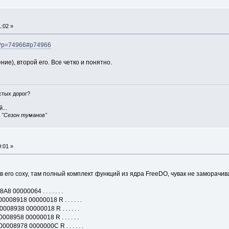
:02 »
php?p=74966#p74966
ие), второй его. Все четко и понятно.
истых дорог?
...
, "Сезон туманов"
:01 »
в его соху, там полный комплект функций из ядра FreeDO, чувак не заморачив
00064 . . . . . . .
8 00000018 R . . . . . .
8 00000018 R . . . . . .
 00000018 R . . . . . .
978 0000000C R . . . . . .