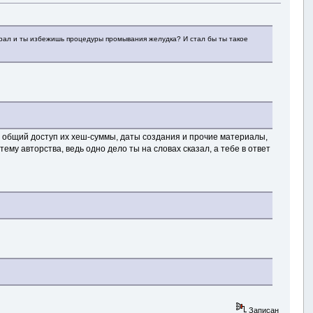
оврал и ты избежишь процедуры промывания желудка? И стал бы ты такое
 в общий доступ их хеш-суммы, даты создания и прочие материалы,
му авторства, ведь одно дело ты на словах сказал, а тебе в ответ
Записан