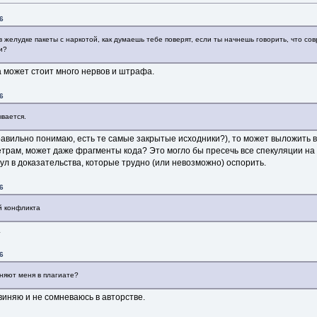
6
в желудке пакеты с наркотой, как думаешь тебе поверят, если ты начнешь говорить, что с
и?
а может стоит много нервов и штрафа.
6
ывается.
 правильно понимаю, есть те самые закрытые исходники?), то может выложить
рам, может даже фрагменты кода? Это могло бы пресечь все спекуляции на те
ул в доказательства, которые трудно (или невозможно) оспорить.
6
й конфликта
.
6
иняют меня в плагиате?
бвиняю и не сомневаюсь в авторстве.