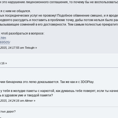
сли это нарушение лицензионного соглашения, то почему бы не воспользоватьс
 я с ним не общался.
ых посреднеческих услуг не провожу! Подобное обвинение смешно, и я вроде
двзято рассудить и поставить в проблеме точку, дабы потом нельзя было ра
 вызывающее сомнений в его достоверности. Тем самым полностью прекратить
 чтоб разобраться в вопросе:
.htm
169505/
015, 14:17:55 от Tetsujin
»
:16 »
ии бинарника это легко доказывается. Так же как и с 3DOPlay.
 у тебя в желудке пакеты с наркотой, как думаешь тебе поверят, если ты на
ь в здравом уме и твердой памяти?
015, 14:24:16 от Altmer
»
истых дорог?