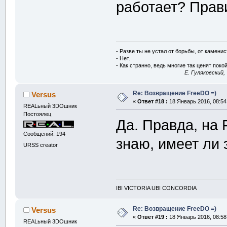
работает? Прав
- Разве ты не устал от борьбы, от камени
- Нет.
- Как странно, ведь многие так ценят покой
E. Гуляковский,
Re: Возвращение FreeDO =)
Versus
«
Ответ #18 :
18 Январь 2016, 08:54
REALьный 3DOшник
Постоялец
Да. Правда, на 
Сообщений: 194
знаю, имеет ли 
URSS creator
IBI VICTORIA UBI CONCORDIA
Re: Возвращение FreeDO =)
Versus
«
Ответ #19 :
18 Январь 2016, 08:58
REALьный 3DOшник