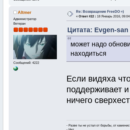
Re: Возвращение FreeDO =)
Altmer
«
Ответ #22 :
18 Январь 2016, 09:04
Администратор
Ветеран
Цитата: Evgen-san 
может надо обнов
находиться
Сообщений: 4222
Если видяха что
поддерживает и 
ничего сверхест
- Разве ты не устал от борьбы, от камени
- Нет.