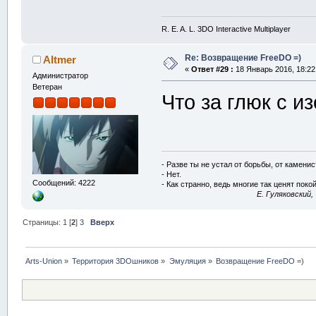
R. E. A. L. 3DO Interactive Multiplayer
Re: Возвращение FreeDO =)
Altmer
«
Ответ #29 :
18 Январь 2016, 18:22
Администратор
Ветеран
Что за глюк с 
- Разве ты не устал от борьбы, от камени
- Нет.
Сообщений: 4222
- Как странно, ведь многие так ценят покой
E. Гуляковский,
Страницы:
1
[
2
]
3
Вверх
Arts-Union
»
Территория 3DOшников
»
Эмуляция
»
Возвращение FreeDO =)