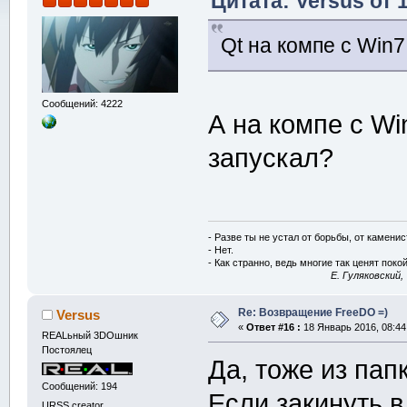
Цитата: Versus от 
Qt на компе с Win7
Сообщений: 4222
А на компе с Wi
запускал?
- Разве ты не устал от борьбы, от камени
- Нет.
- Как странно, ведь многие так ценят покой
E. Гуляковский,
Re: Возвращение FreeDO =)
Versus
«
Ответ #16 :
18 Январь 2016, 08:44
REALьный 3DOшник
Постоялец
Да, тоже из пап
Сообщений: 194
Если закинуть в
URSS creator