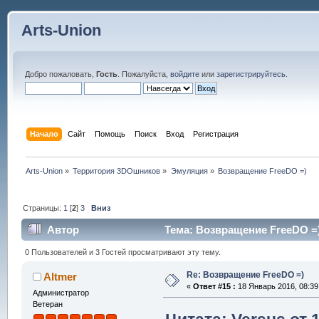
Arts-Union
Добро пожаловать,
Гость
. Пожалуйста,
войдите
или
зарегистрируйтесь
.
Начало
Сайт
Помощь
Поиск
Вход
Регистрация
Arts-Union
»
Территория 3DOшников
»
Эмуляция
»
Возвращение FreeDO =)
Страницы:
1
[
2
]
3
Вниз
Автор
Тема: Возвращение FreeDO =)
0 Пользователей и 3 Гостей просматривают эту тему.
Re: Возвращение FreeDO =)
Altmer
«
Ответ #15 :
18 Январь 2016, 08:39
Администратор
Ветеран