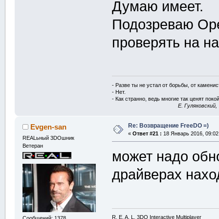
Думаю имеет.
Подозреваю Op
проверять на н
- Разве ты не устал от борьбы, от камени
- Нет.
- Как странно, ведь многие так ценят покой
E. Гуляковский,
Re: Возвращение FreeDO =)
Evgen-san
«
Ответ #21 :
18 Январь 2016, 09:02
REALьный 3DOшник
Ветеран
может надо обн
драйверах нахо
R. E. A. L. 3DO Interactive Multiplayer
Сообщений: 1378