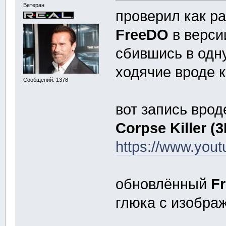
Ветеран
проверил как р
FreeDO
в версии
сбившись в одн
ходячие вроде 
Сообщений: 1378
вот запись врод
Corpse Killer (
https://www.yo
обновлённый
F
глюка с изобра