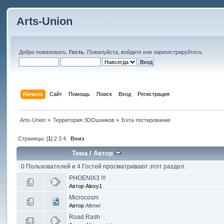
Arts-Union
Добро пожаловать,
Гость
. Пожалуйста,
войдите
или
зарегистрируйтесь
.
Начало
Сайт
Помощь
Поиск
Вход
Регистрация
Arts-Union
»
Территория 3DOшников
»
Бэта-тестирование
Страницы: [
1
]
2
3
4
Вниз
Тема
/
Автор
0 Пользователей и 4 Гостей просматривают этот раздел.
PHOENIX3 !!!
Автор Alexy1
Microcosm
Автор
Altmer
Road Rash