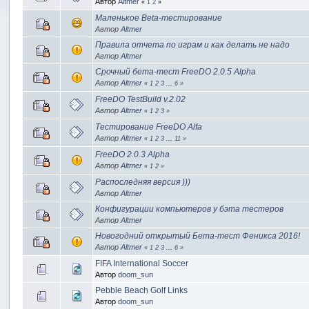
Автор
Altmer
«
1
2
»
Маленькое Beta-тестирование
Автор
Altmer
Правила отчета по играм и как делать не надо
Автор
Altmer
Срочный бета-тест FreeDO 2.0.5 Alpha
Автор
Altmer
«
1
2
3
...
6
»
FreeDO TestBuild v.2.02
Автор
Altmer
«
1
2
3
»
Тестирование FreeDO Alfa
Автор
Altmer
«
1
2
3
...
11
»
FreeDO 2.0.3 Alpha
Автор
Altmer
«
1
2
»
Распоследняя версия )))
Автор
Altmer
Конфигурации компьютеров у бэта тестеров
Автор
Altmer
Новогодний открытый Бета-тест Феникса 2016!
Автор
Altmer
«
1
2
3
...
6
»
FIFA International Soccer
Автор
doom_sun
Pebble Beach Golf Links
Автор
doom_sun