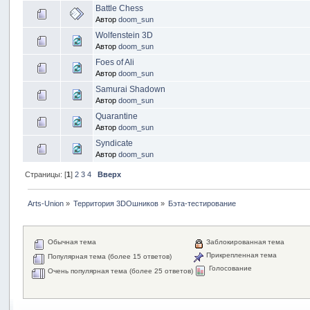
Battle Chess
Автор
doom_sun
Wolfenstein 3D
Автор
doom_sun
Foes of Ali
Автор
doom_sun
Samurai Shadown
Автор
doom_sun
Quarantine
Автор
doom_sun
Syndicate
Автор
doom_sun
Страницы: [
1
]
2
3
4
Вверх
Arts-Union
»
Территория 3DOшников
»
Бэта-тестирование
Обычная тема
Заблокированная тема
Прикрепленная тема
Популярная тема (более 15 ответов)
Голосование
Очень популярная тема (более 25 ответов)