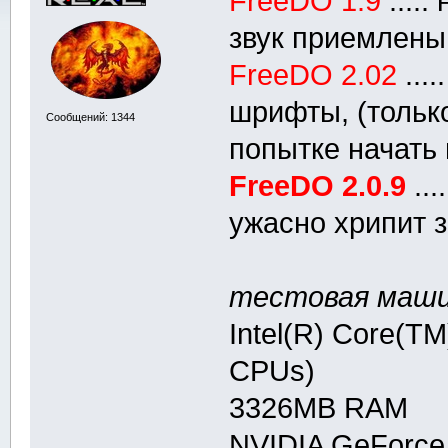
FreeDO 1.9
....
звук приемлены
FreeDO 2.02
...
шрифты, (тольк
Сообщений: 1344
попытке начать 
FreeDO 2.0.9
...
ужасно хрипит зв
тестовая маши
Intel(R) Core(T
CPUs)
3326MB RAM
NVIDIA GeForce