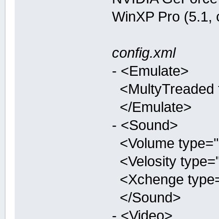
WinXP Pro (5.1,
config.xml
- <Emulate>
<MultyTreaded ty
</Emulate>
- <Sound>
<Volume type="in
<Velosity type="
<Xchenge type="b
</Sound>
- <Video>