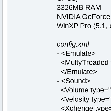
3326MB RAM
NVIDIA GeForce
WinXP Pro (5.1,
config.xml
- <Emulate>
<MultyTreaded ty
</Emulate>
- <Sound>
<Volume type="in
<Velosity type="
<Xchenge type="b