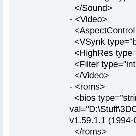
</Sound>
- <Video>
<AspectControl t
<VSynk type="boo
<HighRes type="b
<Filter type="int
</Video>
- <roms>
<bios type="stri
val="D:\Stuff\3
v1.59.1.1 (1994
</roms>