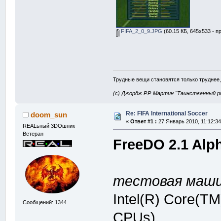
FIFA_2_0_9.JPG
(60.15 КБ, 645x533 - п
Трудные вещи становятся только труднее,
(с) Джордж Р.Р. Мартин "Таинственный р
Re: FIFA International Soccer
doom_sun
«
Ответ #1 :
27 Январь 2010, 11:12:34
REALьный 3DOшник
Ветеран
FreeDO 2.1 Alp
тестовая маши
Intel(R) Core(T
Сообщений: 1344
CPUs)