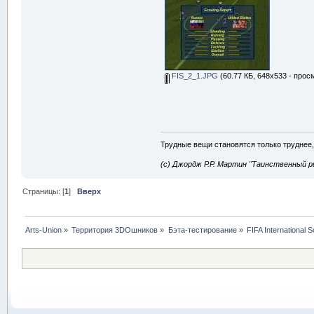
FIS_2_1.JPG
(60.77 КБ, 648x533 - прос
Трудные вещи становятся только труднее,
(с) Джордж Р.Р. Мартин "Таинственный р
Страницы: [
1
]
Вверх
Arts-Union
»
Территория 3DOшников
»
Бэта-тестирование
»
FIFA International 