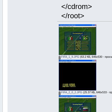
</cdrom>
</root>
FIFA_1_9.JPG
(63.2 КБ, 646x530 - прос
FIFA_2_0_2.JPG
(25.37 КБ, 646x533 - п