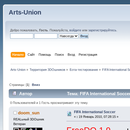
Arts-Union
Добро пожаловать,
Гость
. Пожалуйста,
войдите
или
зарегистрируйтесь
.
Начало
Сайт
Помощь
Поиск
Вход
Регистрация
Arts-Union
»
Территория 3DOшников
»
Бэта-тестирование
»
FIFA International 
Страницы: [
1
]
Вниз
Автор
Тема: FIFA International Socc
0 Пользователей и 1 Гость просматривают эту тему.
FIFA International Soccer
doom_sun
«
:
19 Январь 2010, 07:28:15 »
REALьный 3DOшник
Ветеран