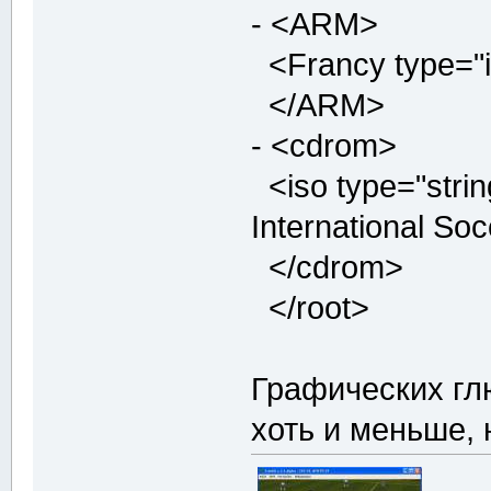
- <ARM>
<Francy type="i
</ARM>
- <cdrom>
<iso type="stri
International Soc
</cdrom>
</root>
Графических гл
хоть и меньше, 