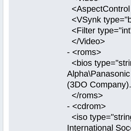
<AspectControl t
<VSynk type="boo
<Filter type="int
</Video>
- <roms>
<bios type="stri
Alpha\Panasonic
(3DO Company).
</roms>
- <cdrom>
<iso type="stri
International Soc