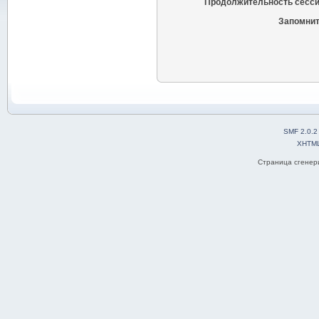
Продолжительность сесси
Запомнит
SMF 2.0.2
XHTM
Страница сгенери