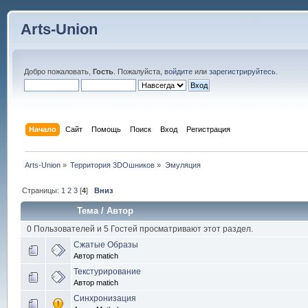
Arts-Union
Добро пожаловать,
Гость
. Пожалуйста,
войдите
или
зарегистрируйтесь
.
Начало
Сайт
Помощь
Поиск
Вход
Регистрация
Arts-Union
»
Территория 3DOшников
»
Эмуляция
Страницы:
1
2
3
[
4
]
Вниз
Тема
/
Автор
0 Пользователей и 5 Гостей просматривают этот раздел.
Сжатые Образы
Автор matich
Текстурирование
Автор matich
Синхронизация