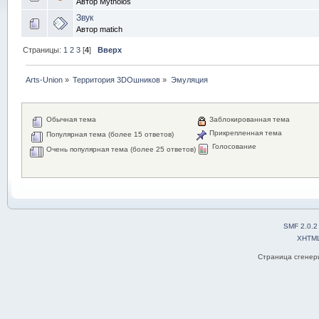
Автор Mytholos
Звук
Автор matich
Страницы:
1
2
3
[
4
]
Вверх
Arts-Union
»
Территория 3DOшников
»
Эмуляция
Обычная тема
Заблокированная тема
Прикрепленная тема
Популярная тема (более 15 ответов)
Голосование
Очень популярная тема (более 25 ответов)
SMF 2.0.2
XHTM
Страница сгенери