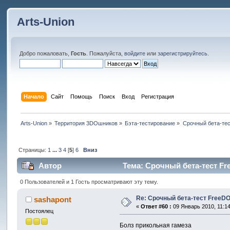
Arts-Union
Добро пожаловать,
Гость
. Пожалуйста,
войдите
или
зарегистрируйтесь
.
Начало
Сайт
Помощь
Поиск
Вход
Регистрация
Arts-Union
»
Территория 3DOшников
»
Бэта-тестирование
»
Срочный бета-тес
Страницы:
1
...
3
4
[
5
]
6
Вниз
Автор
Тема: Срочный бета-тест Fre
0 Пользователей и 1 Гость просматривают эту тему.
Re: Срочный бета-тест FreeDO 
sashapont
«
Ответ #60 :
09 Январь 2010, 11:14
Постоялец
Болз прикольная гамеза