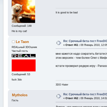
It is good to be bad
Сообщений: 148
He is my cat!
Re: Срочный бета-тест FreeDO 
Le Taon
«
Ответ #61 :
09 Январь 2010, 12:05
REALьный 3DOшник
Частый гость
мне кажется надо сократить бетатест
этих версиях - тем более Олег с Миф
кстати проверил редкую игру - Panaso
Сообщений: 53
fuck 3do
3DO Hater
Re: Срочный бета-тест FreeDO 
Mytholos
«
Ответ #62 :
09 Январь 2010, 14:02
Гость