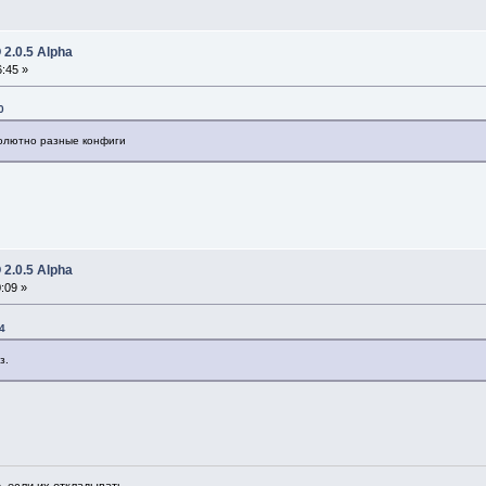
2.0.5 Alpha
:45 »
0
солютно разные конфиги
2.0.5 Alpha
:09 »
4
з.