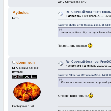
Win 7 Ultimate x64 ENU
Re: Срочный бета-тест FreeDO 
Mytholos
«
Ответ #65 :
10 Январь 2010, 05:06
Гость
Цитата: shitter от 09 Январь 2010, 15:51:5
тогда надо бы чтоб у тестеров были аб
Поверь...они разные
Re: Срочный бета-тест FreeDO 
doom_sun
«
Ответ #66 :
11 Январь 2010, 03:10
REALьный 3DOшник
Ветеран
Цитата: Altmer от 09 Январь 2010, 14:10:3
Согласен - так и сделаю в следующий ра
Хочется в это верить
Сообщений: 1344