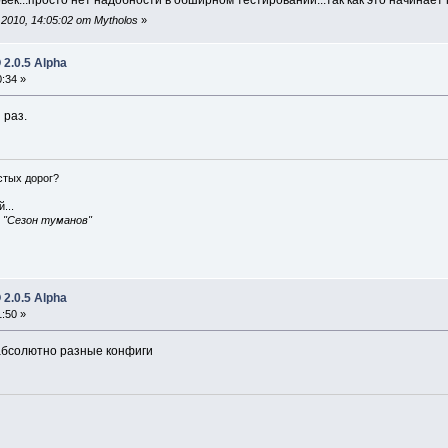
век...просто нет надобности в обширном тестировании...так как это начинае
010, 14:05:02 от Mytholos
»
2.0.5 Alpha
:34 »
 раз.
истых дорог?
...
, "Сезон туманов"
2.0.5 Alpha
:50 »
 абсолютно разные конфиги