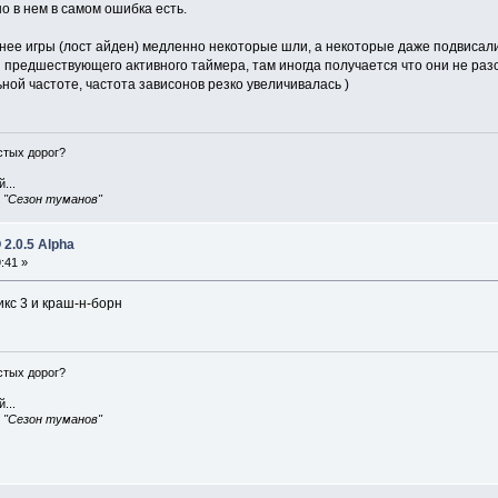
о в нем в самом ошибка есть.
нее игры (лост айден) медленно некоторые шли, а некоторые даже подвисали 
 предшествующего активного таймера, там иногда получается что они не разо
ной частоте, частота зависонов резко увеличивалась )
истых дорог?
...
, "Сезон туманов"
2.0.5 Alpha
:41 »
кс 3 и краш-н-борн
истых дорог?
...
, "Сезон туманов"