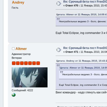
Re: Срочный бета-тест FreeDO 
Andrey
«
Ответ #70 :
11 Январь 2010, 15:43
Гость
Цитата: Altmer от 11 Январь 2010, 14:09:4
Неиграбельных видимо 3 - болз, феникс 
Ещё Total Eclipse, ing commander 3 и 
Re: Срочный бета-тест FreeDO 
Altmer
«
Ответ #71 :
11 Январь 2010, 16:04
Администратор
Ветеран
Цитата: Andrey от 11 Январь 2010, 15:43:
Цитата: Altmer от 11 Январь 2010, 14:0
Неиграбельных видимо 3 - болз, фени
Ещё Total Eclipse, ing commander 3 и Cor
Сообщений: 4222
Винг командер - надо глянуть как се