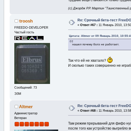
Трудные вещи становятся только труднее
(с) Джордж Р.Р. Мартин "Таинственный 
Re: Срочный бета-тест FreeDO 
troosh
«
Ответ #67 :
11 Январь 2010, 13:50
FREEDO-DEVELOPER
Частый гость
Цитата: Altmer от 09 Январь 2010, 10:55:4
нашел почему болз не работает.
Так что ей не хватало?
И сколько таких совершенно не играбе
Сообщений: 73
Э3М
Re: Срочный бета-тест FreeDO 
Altmer
«
Ответ #68 :
11 Январь 2010, 13:58
Администратор
Ветеран
Там режим прерываний для фифо нужн
после того как устройство выгребло 