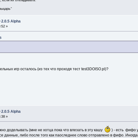
, если их откладывать.
рыцарь"
2.0.5 Alpha
:52 »
5
льных игр осталось (из тех что проходя тест test3DOISO.pl)?
2.0.5 Alpha
:38 »
о доделывать (мне не хотца пока что влезать в эту кашу
) - есть фифо 
все данные, либо после того как паоследнее слово отправлено в фифо. Иногд