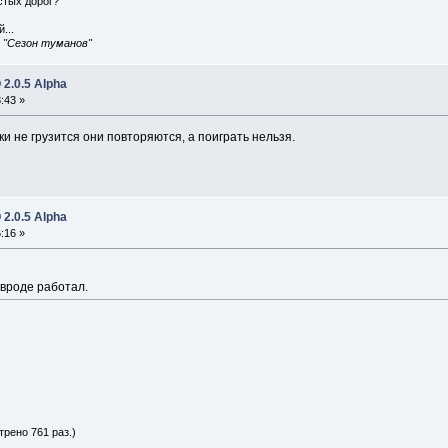
истых дорог?
...
, "Сезон туманов"
2.0.5 Alpha
:43 »
ки не грузится они повторяются, а поиграть нельзя.
2.0.5 Alpha
:16 »
о вроде работал.
трено 761 раз.)