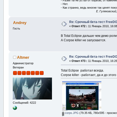
- Разве ты не устал от борьбы, от камен
- Нет.
- Как странно, ведь многие так ценят покой
E. Гуляковский
Re: Срочный бета-тест FreeDO 
Andrey
«
Ответ #72 :
11 Январь 2010, 16:08
Гость
В Total Eclipse дальше чем демо роли
А Corpse killer не запускается.
Re: Срочный бета-тест FreeDO 
Altmer
«
Ответ #73 :
11 Январь 2010, 16:26
Администратор
Ветеран
Total Eclipse работал всегда.
Corpse killer - работает, да и до этог
Сообщений: 4222
corps.JPG
(79.35 КБ, 780x595 - просмо