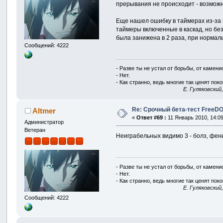
прерывания не происходит - возможн
Еще нашел ошибку в таймерах из-за 
таймеры включенные в каскад, но без
была занижена в 2 раза, при нормаль
Сообщений: 4222
- Разве ты не устал от борьбы, от камен
- Нет.
- Как странно, ведь многие так ценят покой
E. Гуляковский
Re: Срочный бета-тест FreeDO 
Altmer
«
Ответ #69 :
11 Январь 2010, 14:09
Администратор
Ветеран
Неиграбельных видимо 3 - болз, фени
- Разве ты не устал от борьбы, от камен
- Нет.
- Как странно, ведь многие так ценят покой
E. Гуляковский
Сообщений: 4222