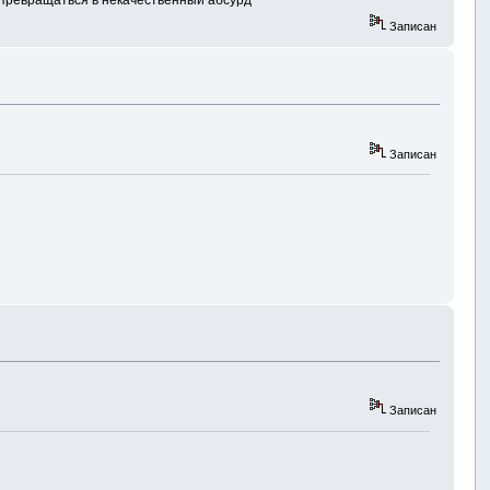
т превращаться в некачественный абсурд
Записан
Записан
Записан