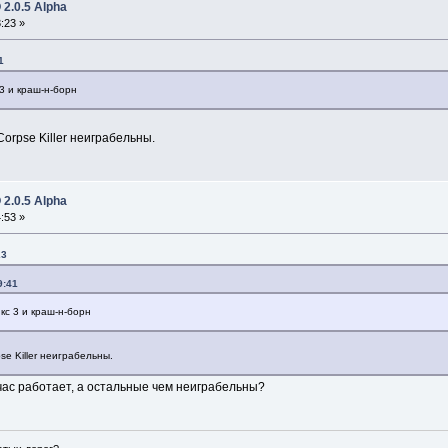
2.0.5 Alpha
:23 »
1
3 и краш-н-борн
Corpse Killer неиграбельны.
2.0.5 Alpha
:53 »
23
9:41
кс 3 и краш-н-борн
pse Killer неиграбельны.
йчас работает, а остальные чем неиграбельны?