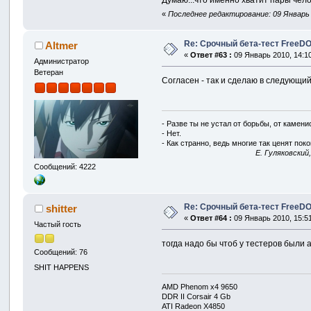
Думаю...что именно хватит пары чело
«
Последнее редактирование: 09 Январь 2
Re: Срочный бета-тест FreeDO 
Altmer
«
Ответ #63 :
09 Январь 2010, 14:10
Администратор
Ветеран
Согласен - так и сделаю в следующий
- Разве ты не устал от борьбы, от камен
- Нет.
- Как странно, ведь многие так ценят покой
E. Гуляковский
Сообщений: 4222
Re: Срочный бета-тест FreeDO 
shitter
«
Ответ #64 :
09 Январь 2010, 15:51
Частый гость
тогда надо бы чтоб у тестеров были
Сообщений: 76
SHIT HAPPENS
AMD Phenom x4 9650
DDR II Corsair 4 Gb
ATI Radeon X4850