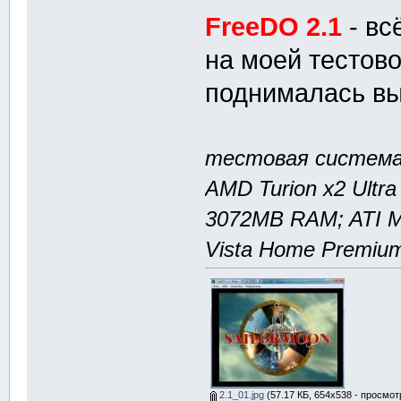
FreeDO 2.1
- вс
на моей тестово
поднималась вы
тестовая система 
AMD Turion x2 Ultra
3072MB RAM; ATI M
Vista Home Premium
2.1_01.jpg
(57.17 КБ, 654x538 - просмот