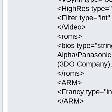
<HighRes type="b
<Filter type="int"
</Video>
<roms>
<bios type="stri
Alpha\Panasonic
(3DO Company).
</roms>
<ARM>
<Francy type="in
</ARM>