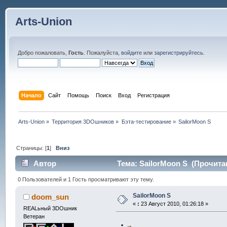
Arts-Union
Добро пожаловать,
Гость
. Пожалуйста,
войдите
или
зарегистрируйтесь
.
Начало
Сайт
Помощь
Поиск
Вход
Регистрация
Arts-Union
»
Территория 3DOшников
»
Бэта-тестирование
»
SailorMoon S
Страницы: [
1
]
Вниз
Автор
Тема: SailorMoon S (Прочитан
0 Пользователей и 1 Гость просматривают эту тему.
SailorMoon S
doom_sun
«
:
23 Август 2010, 01:26:18 »
REALьный 3DOшник
Ветеран