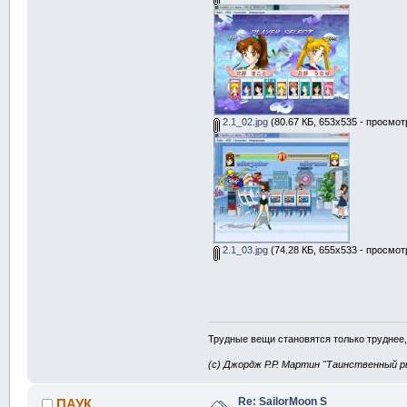
2.1_02.jpg
(80.67 КБ, 653x535 - просмот
2.1_03.jpg
(74.28 КБ, 655x533 - просмот
Трудные вещи становятся только труднее,
(с) Джордж Р.Р. Мартин "Таинственный р
Re: SailorMoon S
ПАУК