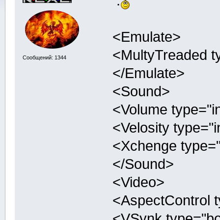
:
<Emulate>
<MultyTreaded ty
Сообщений: 1344
</Emulate>
<Sound>
<Volume type="in
<Velosity type="i
<Xchenge type="b
</Sound>
<Video>
<AspectControl t
<VSynk type="boo