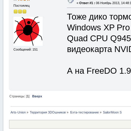
«
Ответ #1 :
06 Ноябрь 2013, 14:48:
Постоялец
Тоже дико тормо
Windows XP Pro 
Quad CPU Q945
видеокарта NVI
Сообщений: 151
А на FreeDO 1.9
Страницы: [
1
]
Вверх
Arts-Union
»
Территория 3DOшников
»
Бэта-тестирование
»
SailorMoon S