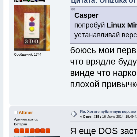
Цитата: Onizuka от
Casper
попробуй
Linux Mi
устанавливай вер
боюсь мои перв
Сообщений: 1744
что врядле буду
винде что нарк
плохой привыч
Re: Хотите публичную версию 
Altmer
«
Ответ #18 :
16 Июль 2014, 19:49:4
Администратор
Ветеран
Я еще DOS заста