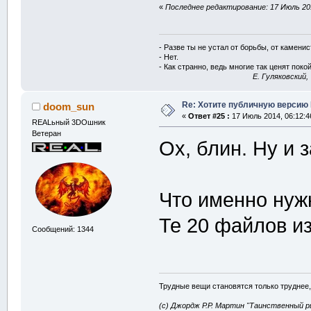
«
Последнее редактирование: 17 Июль 201
- Разве ты не устал от борьбы, от камени
- Нет.
- Как странно, ведь многие так ценят покой
E. Гуляковский,
Re: Хотите публичную версию 
doom_sun
«
Ответ #25 :
17 Июль 2014, 06:12:4
REALьный 3DOшник
Ветеран
Ох, блин. Ну и 
Что именно нуж
Те 20 файлов из
Сообщений: 1344
Трудные вещи становятся только труднее,
(с) Джордж Р.Р. Мартин "Таинственный р