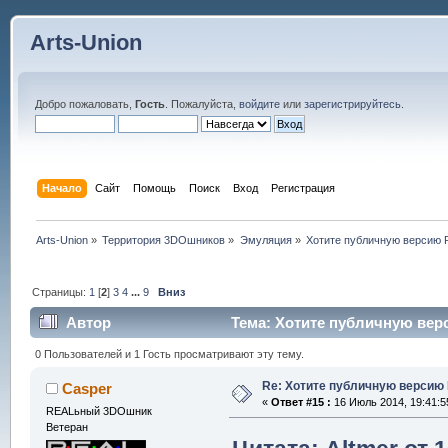
Arts-Union
Добро пожаловать,
Гость
. Пожалуйста,
войдите
или
зарегистрируйтесь
.
Начало
Сайт
Помощь
Поиск
Вход
Регистрация
Arts-Union
»
Территория 3DOшников
»
Эмуляция
»
Хотите публичную версию P
Страницы:
1
[
2
]
3
4
...
9
Вниз
Автор
Тема: Хотите публичную верс
0 Пользователей и 1 Гость просматривают эту тему.
Re: Хотите публичную версию 
Casper
«
Ответ #15 :
16 Июль 2014, 19:41:5
REALьный 3DOшник
Ветеран