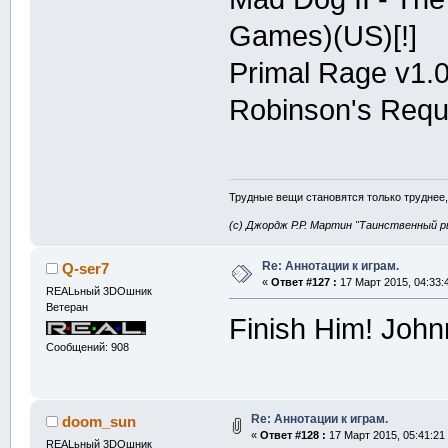
Games)(US)[!]
Primal Rage v1.
Robinson's Req
Трудные вещи становятся только труднее,
(с) Джордж Р.Р. Мартин "Таинственный р
Re: Аннотации к играм.
Q-ser7
«
Ответ #127 :
17 Март 2015, 04:33:
REALьный 3DOшник
Ветеран
Finish Him! Jo
Сообщений: 908
Re: Аннотации к играм.
doom_sun
«
Ответ #128 :
17 Март 2015, 05:41:21
REALьный 3DOшник