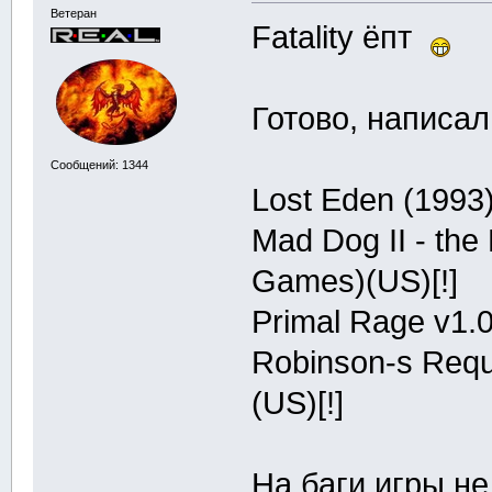
Ветеран
Fatality ёпт
Готово, написал
Сообщений: 1344
Lost Eden (1993)
Mad Dog II - the
Games)(US)[!]
Primal Rage v1.0
Robinson-s Requi
(US)[!]
На баги игры не