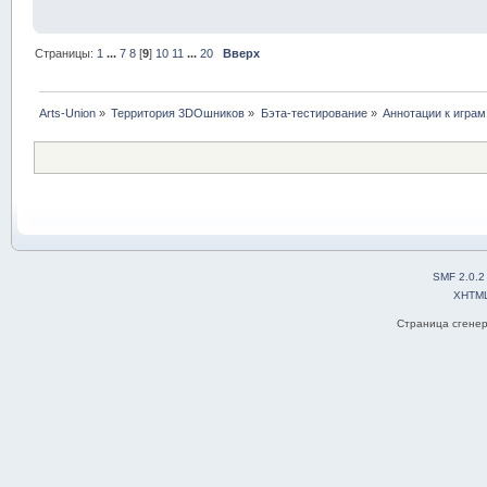
Страницы:
1
...
7
8
[
9
]
10
11
...
20
Вверх
Arts-Union
»
Территория 3DOшников
»
Бэта-тестирование
»
Аннотации к играм
SMF 2.0.2
XHTM
Страница сгенер