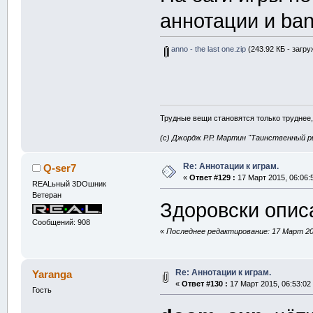
аннотации и ban
anno - the last one.zip
(243.92 КБ - загру
Трудные вещи становятся только труднее,
(с) Джордж Р.Р. Мартин "Таинственный р
Re: Аннотации к играм.
Q-ser7
«
Ответ #129 :
17 Март 2015, 06:06:
REALьный 3DOшник
Ветеран
Здоровски опи
Сообщений: 908
«
Последнее редактирование: 17 Март 201
Re: Аннотации к играм.
Yaranga
«
Ответ #130 :
17 Март 2015, 06:53:02
Гость