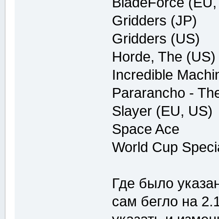
BladeForce (EU,
Gridders (JP)
Gridders (US)
Horde, The (US)
Incredible Machi
Pararancho - The
Slayer (EU, US)
Space Ace
World Cup Specia
Где было указан
сам бегло на 2.