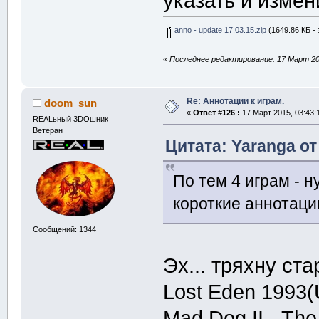
указать и измен
anno - update 17.03.15.zip
(1649.86 КБ - 
«
Последнее редактирование: 17 Март 201
Re: Аннотации к играм.
doom_sun
«
Ответ #126 :
17 Март 2015, 03:43:
REALьный 3DOшник
Ветеран
Цитата: Yaranga от
По тем 4 играм - н
короткие аннотаци
Сообщений: 1344
Эх... тряхну с
Lost Eden 1993
Mad Dog II - The