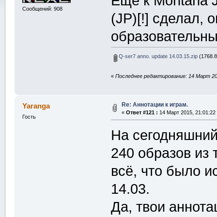
Ещё к Montana Jo
Сообщений: 908
(JP)[!] сделал, 
образовательны
Q-ser7 anno. update 14.03.15.zip
(1768.8
«
Последнее редактирование: 14 Март 201
Re: Аннотации к играм.
Yaranga
«
Ответ #121 :
14 Март 2015, 21:01:22
Гость
На сегодняшний
240 образов из 
всё, что было и
14.03.
Да, твои аннота