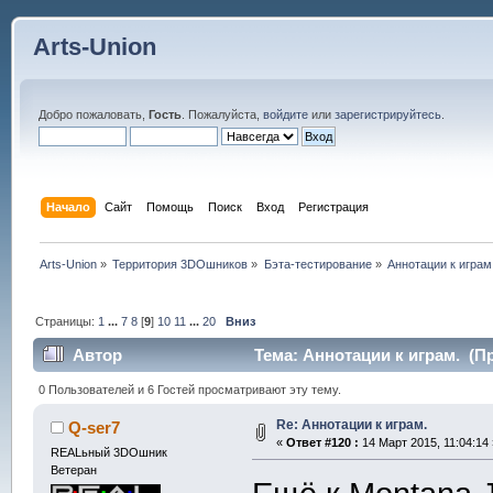
Arts-Union
Добро пожаловать,
Гость
. Пожалуйста,
войдите
или
зарегистрируйтесь
.
Начало
Сайт
Помощь
Поиск
Вход
Регистрация
Arts-Union
»
Территория 3DOшников
»
Бэта-тестирование
»
Аннотации к играм
Страницы:
1
...
7
8
[
9
]
10
11
...
20
Вниз
Автор
Тема: Аннотации к играм. (Пр
0 Пользователей и 6 Гостей просматривают эту тему.
Re: Аннотации к играм.
Q-ser7
«
Ответ #120 :
14 Март 2015, 11:04:14 
REALьный 3DOшник
Ветеран