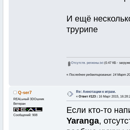
И ещё несколько
трурипе
Отсутств. регионы.txt
(0.47 КБ - загруж
«
Последнее редактирование: 14 Март 201
Re: Аннотации к играм.
Q-ser7
«
Ответ #123 :
16 Март 2015, 16:28:
REALьный 3DOшник
Ветеран
Если кто-то нап
Сообщений: 908
Yaranga
, отсут