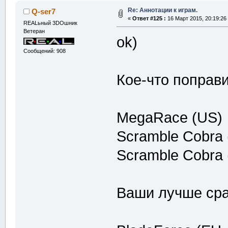
Re: Аннотации к играм.
Q-ser7
«
Ответ #125 :
16 Март 2015, 20:19:26
REALьный 3DOшник
Ветеран
ok)
Сообщений: 908
Кое-что поправ
MegaRace (US)
Scramble Cobra 
Scramble Cobra
Ваши лучше сра