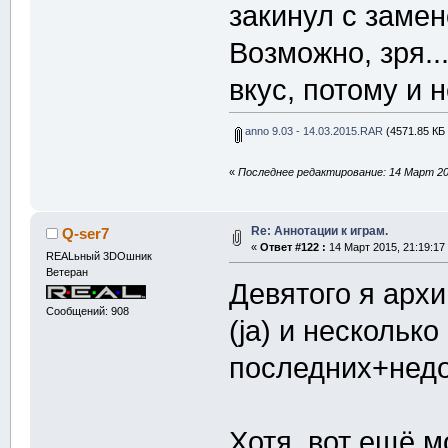
закинул с замен
Возможно, зря..
вкус, потому и 
anno 9.03 - 14.03.2015.RAR
(4571.85 КБ 
«
Последнее редактирование: 14 Март 201
Re: Аннотации к играм.
Q-ser7
«
Ответ #122 :
14 Март 2015, 21:19:17
REALьный 3DOшник
Ветеран
Девятого я арх
Сообщений: 908
(ja) и нескольк
последних+нед
Хотя, вот ещё м