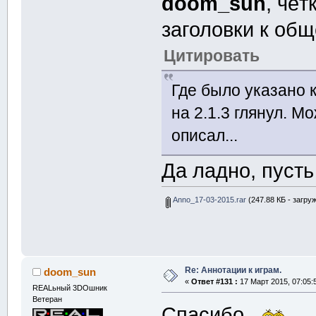
doom_sun
, чёт
заголовки к общ
Цитировать
Где было указано к
на 2.1.3 глянул. М
описал...
Да ладно, пусть
Anno_17-03-2015.rar
(247.88 КБ - загруж
Re: Аннотации к играм.
doom_sun
«
Ответ #131 :
17 Март 2015, 07:05:
REALьный 3DOшник
Ветеран
Спасибо