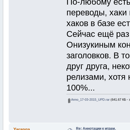
По-любому есть
переводы, хаки 
хаков в базе ест
Сейчас ещё раз
Онизукиным кон
заголовков. В т
друг друга, не
релизами, хотя
100%...
Anno_17-03-2015_UPD.rar
(641.67 КБ - 
Re: Аннотации к играм.
Yaranga