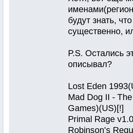
именами(регионы
будут знать, что
существенно, и
P.S. Остались э
описывал?
Lost Eden 1993
Mad Dog II - The
Games)(US)[!]
Primal Rage v1.
Robinson's Req