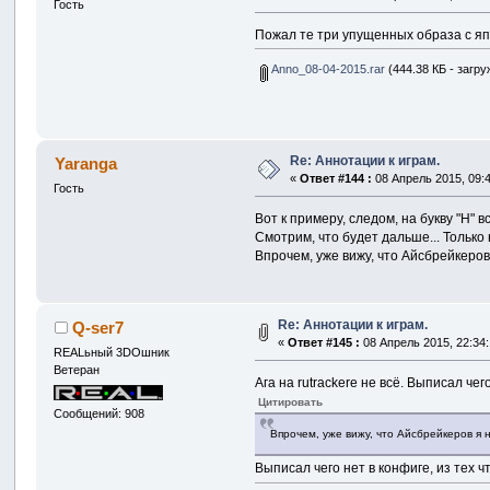
Гость
Пожал те три упущенных образа с яп
Anno_08-04-2015.rar
(444.38 КБ - загру
Re: Аннотации к играм.
Yaranga
«
Ответ #144 :
08 Апрель 2015, 09:4
Гость
Вот к примеру, следом, на букву "H" 
Смотрим, что будет дальше... Только 
Впрочем, уже вижу, что Айсбрейкеров
Re: Аннотации к играм.
Q-ser7
«
Ответ #145 :
08 Апрель 2015, 22:34:
REALьный 3DOшник
Ветеран
Ага на rutrackerе не всё. Выписал чег
Цитировать
Сообщений: 908
Впрочем, уже вижу, что Айсбрейкеров я 
Выписал чего нет в конфиге, из тех 