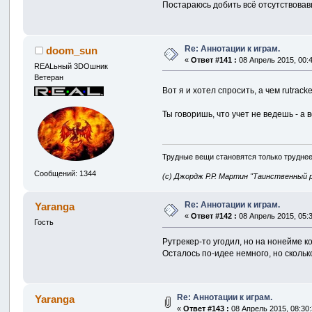
Постараюсь добить всё отсутствовавш
Re: Аннотации к играм.
doom_sun
«
Ответ #141 :
08 Апрель 2015, 00:4
REALьный 3DOшник
Ветеран
Вот я и хотел спросить, а чем rutrack
Ты говоришь, что учет не ведешь - а
Трудные вещи становятся только труднее
Сообщений: 1344
(с) Джордж Р.Р. Мартин "Таинственный 
Re: Аннотации к играм.
Yaranga
«
Ответ #142 :
08 Апрель 2015, 05:3
Гость
Рутрекер-то угодил, но на нонейме ко
Осталось по-идее немного, но сколько
Re: Аннотации к играм.
Yaranga
«
Ответ #143 :
08 Апрель 2015, 08:30: