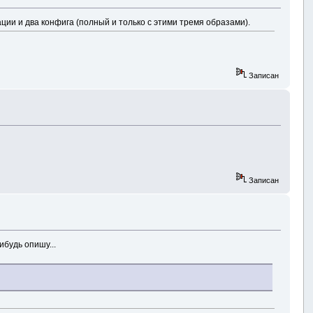
ии и два конфига (полный и только с этими тремя образами).
Записан
Записан
ибудь опишу...