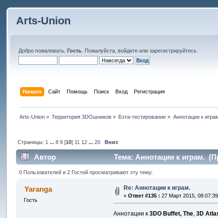
Arts-Union
Добро пожаловать,
Гость
. Пожалуйста,
войдите
или
зарегистрируйтесь
.
Начало
Сайт
Помощь
Поиск
Вход
Регистрация
Arts-Union
»
Территория 3DOшников
»
Бэта-тестирование
»
Аннотации к игра
Страницы:
1
...
8
9
[
10
]
11
12
...
20
Вниз
Автор
Тема: Аннотации к играм. (П
0 Пользователей и 2 Гостей просматривают эту тему.
Re: Аннотации к играм.
Yaranga
«
Ответ #135 :
27 Март 2015, 08:07:39
Гость
Аннотации к
3DO Buffet, The
,
3D Atla