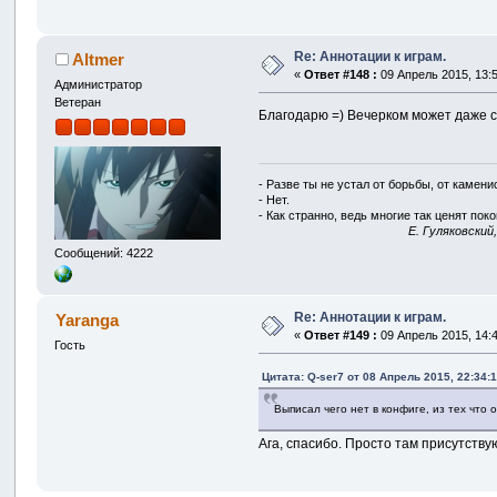
Re: Аннотации к играм.
Altmer
«
Ответ #148 :
09 Апрель 2015, 13:5
Администратор
Ветеран
Благодарю =) Вечерком может даже с
- Разве ты не устал от борьбы, от камен
- Нет.
- Как странно, ведь многие так ценят покой
E. Гуляковский
Сообщений: 4222
Re: Аннотации к играм.
Yaranga
«
Ответ #149 :
09 Апрель 2015, 14:4
Гость
Цитата: Q-ser7 от 08 Апрель 2015, 22:34:
Выписал чего нет в конфиге, из тех что 
Ага, спасибо. Просто там присутству