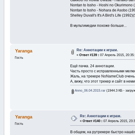
Gakkou no Kowai Uwasa - Hanako-san ga
Nontan to Issho - Hoshi no Okurimono 
Nontan to Issho - Nohara de Asobo (199
Shelley Duvall's It's A Bird's Life (199
В мультимедии похоже больше...
Re: Аннотации к играм.
Yaranga
«
Ответ #139 :
07 Апрель 2015, 20:35:
Гость
Ещё пачка. 24 аннотации.
Часть просто с исправленными мелки
Жаль, на трекере NoNameClub очень п
А, вижу, что этот трекер и сайт в н
Anno_06.04.2015.rar
(1944.3 КБ - загру
Re: Аннотации к играм.
Yaranga
«
Ответ #140 :
07 Апрель 2015, 23:3
Гость
В общем, на рутрекере быстро нашё