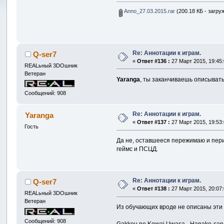
Anno_27.03.2015.rar
(200.18 КБ - загру
Re: Аннотации к играм.
Q-ser7
«
Ответ #136 :
27 Март 2015, 19:45:
REALьный 3DOшник
Ветеран
Yaranga
, ты заканчиваешь описывать
Сообщений: 908
Re: Аннотации к играм.
Yaranga
«
Ответ #137 :
27 Март 2015, 19:53:
Гость
Да не, оставшееся пережимаю и пери
геймс и ПСЦД.
Re: Аннотации к играм.
Q-ser7
«
Ответ #138 :
27 Март 2015, 20:07:
REALьный 3DOшник
Ветеран
Из обучающих вроде не описаны эти (п
Сообщений: 908