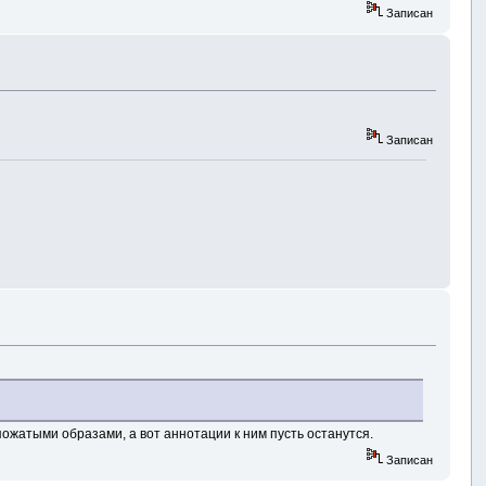
Записан
Записан
 пожатыми образами, а вот аннотации к ним пусть останутся.
Записан