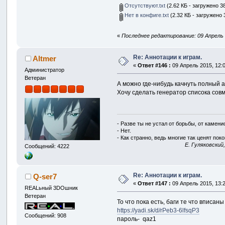
Отсутствуют.txt
(2.62 КБ - загружено 38
Нет в конфиге.txt
(2.32 КБ - загружено 
«
Последнее редактирование: 09 Апрель 
Re: Аннотации к играм.
Altmer
«
Ответ #146 :
09 Апрель 2015, 12:0
Администратор
Ветеран
А можно где-нибудь качнуть полный а
Хочу сделать генератор списока сов
- Разве ты не устал от борьбы, от камен
- Нет.
- Как странно, ведь многие так ценят покой
E. Гуляковский
Сообщений: 4222
Re: Аннотации к играм.
Q-ser7
«
Ответ #147 :
09 Апрель 2015, 13:2
REALьный 3DOшник
Ветеран
То что пока есть, баги те что вписаны
https://yadi.sk/d/rPeb3-6lfsqP3
Сообщений: 908
пароль- qaz1