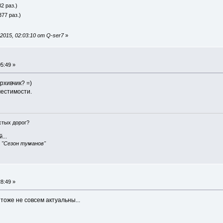
2 раз.)
377 раз.)
2015, 02:03:10 от Q-ser7
»
5:49 »
рхивчик? =)
местимости.
истых дорог?
...
, "Сезон туманов"
8:49 »
 тоже не совсем актуальны...