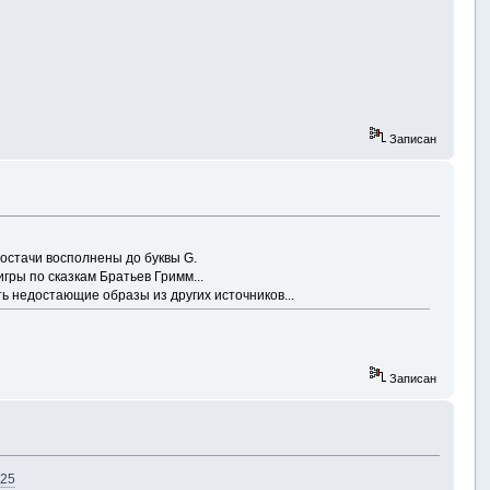
Записан
достачи восполнены до буквы G.
гры по сказкам Братьев Гримм...
ть недостающие образы из других источников...
Записан
825