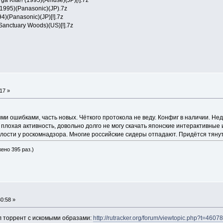
 Kita!! (1995)(Amuse)(JP)[!].7z
(1995)(Panasonic)(JP).7z
4)(Panasonic)(JP)[!].7z
2)(Sanctuary Woods)(US)[!].7z
17 »
ми ошибками, часть новых. Чёткого протокола не веду. Конфиг в наличии. Не
лохая активность, довольно долго не могу скачать японские интерактивные и
емилости у роскомнадзора. Многие российские сидеры отпадают. Придётся тяну
жено 395 раз.)
0:58 »
л торрент с искомыми образами:
http://rutracker.org/forum/viewtopic.php?t=4607