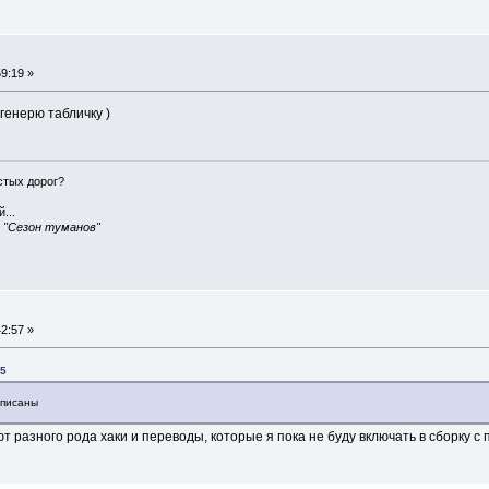
9:19 »
генерю табличку )
истых дорог?
...
, "Сезон туманов"
2:57 »
15
описаны
ют разного рода хаки и переводы, которые я пока не буду включать в сборку с