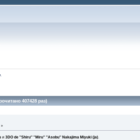
м.
рочитано 407428 раз)
 »
s
и
3DO de ''Shiru'' ''Miru'' ''Asobu'' Nakajima Miyuki (ja)
.