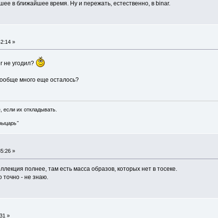
ее в ближайшее время. Ну и пережать, естественно, в binar.
2:14 »
er не угодил?
 вообще много еще осталось?
, если их откладывать.
рыцарь"
5:26 »
ллекция полнее, там есть масса образов, которых нет в тосеке.
 точно - не знаю.
31 »