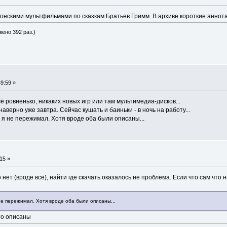
онскими мультфильмами по сказкам Братьев Гримм. В архиве короткие аннотац
жено 392 раз.)
9:59 »
всё ровненько, никаких новых игр или там мультимедиа-дисков...
наверно уже завтра. Сейчас кушать и баиньки - в ночь на работу...
 я не пережимал. Хотя вроде оба были описаны...
15 »
о нет (вроде все), найти где скачать оказалось не проблема. Если что сам что н
не пережимал. Хотя вроде оба были описаны...
что описаны