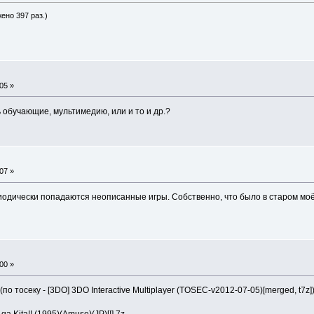
жено 397 раз.)
05 »
 обучающие, мультимедию, или и то и др.?
07 »
одически попадаются неописанные игры. Собственно, что было в старом моём
00 »
о тосеку - [3DO] 3DO Interactive Multiplayer (TOSEC-v2012-07-05)[merged, t7z]