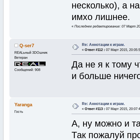
несколько), а н
имхо лишнее.
«
Последнее редактирование: 07 Март 201
Re: Аннотации к играм.
Q-ser7
«
Ответ #112 :
07 Март 2015, 20:05:5
REALьный 3DOшник
Ветеран
Да не я к тому ч
Сообщений: 908
и больше ничег
Re: Аннотации к играм.
Yaranga
«
Ответ #113 :
07 Март 2015, 20:07:4
Гость
А, ну можно и та
Так пожалуй пр