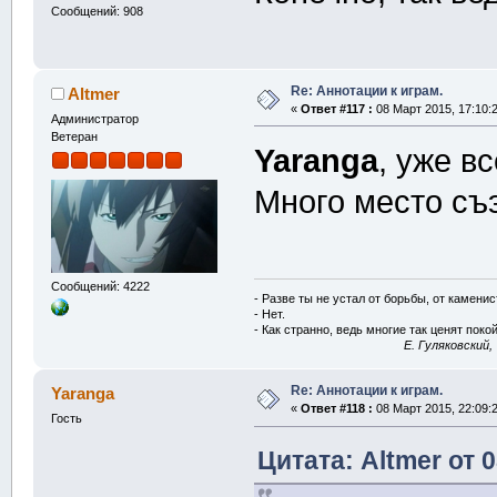
Сообщений: 908
Re: Аннотации к играм.
Altmer
«
Ответ #117 :
08 Март 2015, 17:10:2
Администратор
Ветеран
Yaranga
, уже в
Много место съ
Сообщений: 4222
- Разве ты не устал от борьбы, от камени
- Нет.
- Как странно, ведь многие так ценят покой
E. Гуляковский,
Re: Аннотации к играм.
Yaranga
«
Ответ #118 :
08 Март 2015, 22:09:2
Гость
Цитата: Altmer от 