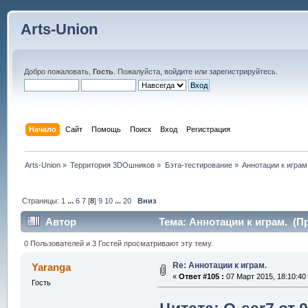
Arts-Union
Добро пожаловать,
Гость
. Пожалуйста,
войдите
или
зарегистрируйтесь
.
Начало
Сайт
Помощь
Поиск
Вход
Регистрация
Arts-Union
»
Территория 3DOшников
»
Бэта-тестирование
»
Аннотации к играм
Страницы:
1
...
6
7
[
8
]
9
10
...
20
Вниз
Автор
Тема: Аннотации к играм. (Пр
0 Пользователей и 3 Гостей просматривают эту тему.
Re: Аннотации к играм.
Yaranga
«
Ответ #105 :
07 Март 2015, 18:10:40
Гость