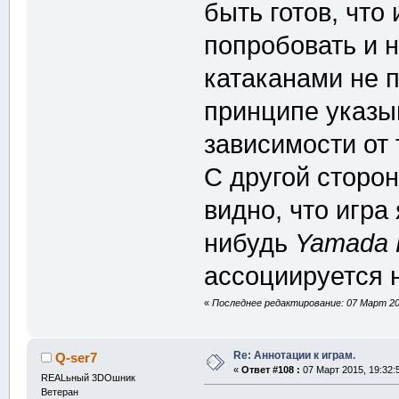
быть готов, что 
попробовать и н
катаканами не 
принципе указыв
зависимости от 
С другой сторон
видно, что игра 
нибудь
Yamada 
ассоциируется н
«
Последнее редактирование: 07 Март 201
Re: Аннотации к играм.
Q-ser7
«
Ответ #108 :
07 Март 2015, 19:32:
REALьный 3DOшник
Ветеран