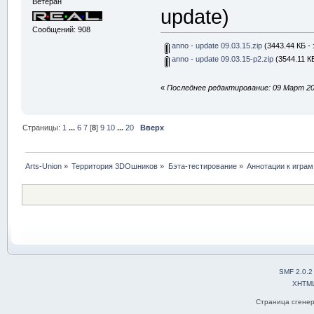
Ветеран
update)
Сообщений: 908
anno - update 09.03.15.zip
(3443.44 КБ - 
anno - update 09.03.15-p2.zip
(3544.11 КБ
«
Последнее редактирование: 09 Март 201
Страницы:
1
...
6
7
[
8
]
9
10
...
20
Вверх
Arts-Union
»
Территория 3DOшников
»
Бэта-тестирование
»
Аннотации к играм
SMF 2.0.2
XHTM
Страница сгенер