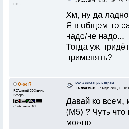
«
Ответ #109 :
07 Март 2015, 19:37:
Гость
Хм, ну да ладно
Я в общем-то с
надо/не надо...
Тогда уж придё
применять?
Re: Аннотации к играм.
Q-ser7
«
Ответ #110 :
07 Март 2015, 19:49:1
REALьный 3DOшник
Ветеран
Давай ко всем, 
Сообщений: 908
(M5) ? Чуть что
можно