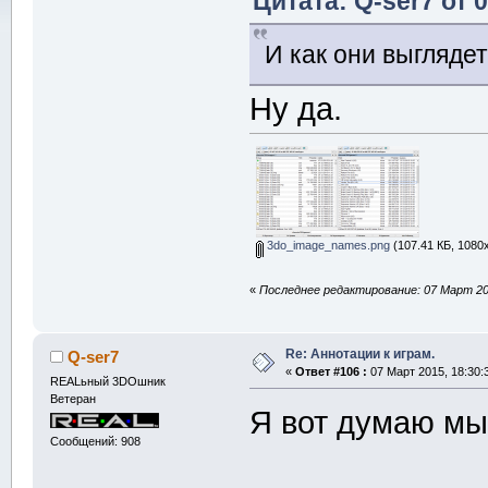
Цитата: Q-ser7 от 
И как они выглядет
Ну да.
3do_image_names.png
(107.41 КБ, 1080
«
Последнее редактирование: 07 Март 201
Re: Аннотации к играм.
Q-ser7
«
Ответ #106 :
07 Март 2015, 18:30:
REALьный 3DOшник
Ветеран
Я вот думаю мы 
Сообщений: 908