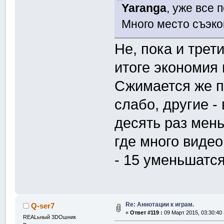
Yaranga
, уже все 
Много место съэко
Не, пока и трет
итоге экономия 
Сжимается же п
слабо, другие -
десять раз мень
где много виде
- 15 уменьшатся
Re: Аннотации к играм.
Q-ser7
«
Ответ #119 :
09 Март 2015, 03:30:40 
REALьный 3DOшник