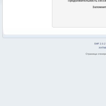
Продолжительность сесси
Запомнит
SMF 2.0.2
XHTM
Страница сгенери