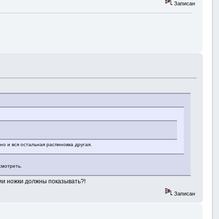
Записан
о и вся остальная распиновка другая.
смотреть.
нии ножки должны показывать?!
Записан