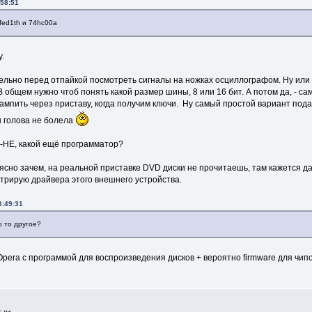
:58:51
fed1th и 74hc00a
у.
ельно перед отпайкой посмотреть сигналы на ножках осциллографом. Ну или 
В общем нужно чтоб понять какой размер шины, 8 или 16 бит. А потом да, - 
мпить через приставу, когда получим ключи. Ну самый простой вариант подар
ты голова не болела
И-НЕ, какой ещё программатор?
 ясно зачем, на реальной приставке DVD диски не прочитаешь, там кажется 
стрирую драйвера этого внешнего устройства.
3:49:31
о то другое?
pera с программой для воспроизведения дисков + вероятно firmware для чипо