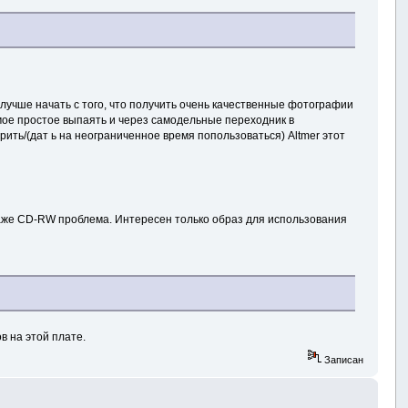
лучше начать с того, что получить очень качественные фотографии
самое простое выпаять и через самодельные переходник в
ить/(дат ь на неограниченное время попользоваться) Altmer этот
даже CD-RW проблема. Интересен только образ для использования
в на этой плате.
Записан