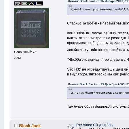
Цитата: Black Jack от 15 Январь 2010, 11
сделайте мне программатор для da6216
Спасибо за фотки - в первый раз виж
da6216fed1th - масочная ROM, желат
платы, что посмотрели на разводка. 
программатор. Ещё есть вариант зада
девайс, что у тебя на счет этой пла
Сообщений: 73
Э3М
74hc00a это логика - 4-ре элемента 
Это ПЗУ не отредактируешь, да и не
в эмуляторе, интересно как они реги
Цитата: Black Jack от 23 Декабрь 2009, 2
а что там будет? кодеки видео сд или чт
Там будет образ файловой системы O
Re: Video CD для 3do
Black Jack