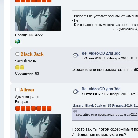
- Разве ты не устал от борьбы, от камен
- Нет.
- Как странно, ведь многие так ценят покой
E. Гуляковский
Сообщений: 4222
Re: Video CD для 3do
Black Jack
«
Ответ #16 :
15 Январь 2010, 11:58
Частый гость
сделайте мне программатор для da62
Сообщений: 63
Re: Video CD для 3do
Altmer
«
Ответ #17 :
15 Январь 2010, 12:15
Администратор
Ветеран
Цитата: Black Jack от 15 Январь 2010, 11
сделайте мне программатор для da6216
Просто так, ты потом содержимым п
Информация по микрухам где?