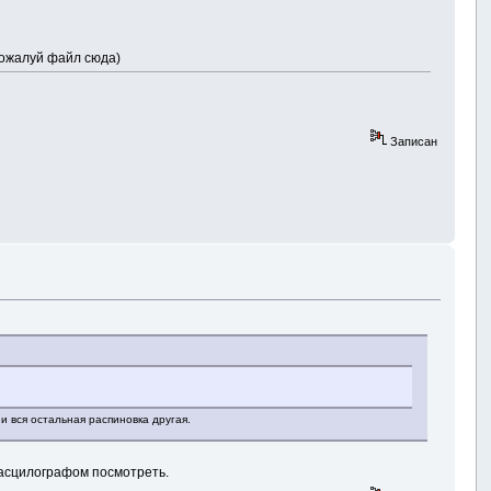
пожалуй файл сюда)
Записан
и вся остальная распиновка другая.
 асцилографом посмотреть.