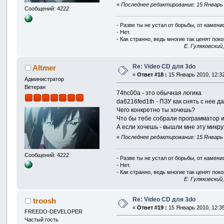
«
Последнее редактирование: 15 Январь 2
Сообщений: 4222
- Разве ты не устал от борьбы, от камен
- Нет.
- Как странно, ведь многие так ценят покой
E. Гуляковский
Re: Video CD для 3do
Altmer
«
Ответ #18 :
15 Январь 2010, 12:32
Администратор
Ветеран
74hc00a - это обычная логика
da6216fed1th - ПЗУ как снять с нее д
Чего конкретно ты хочешь?
Что бы тебе собрали программатор и
А если хочешь - вышли мне эту микрух
«
Последнее редактирование: 15 Январь 2
Сообщений: 4222
- Разве ты не устал от борьбы, от камен
- Нет.
- Как странно, ведь многие так ценят покой
E. Гуляковский
Re: Video CD для 3do
troosh
«
Ответ #19 :
15 Январь 2010, 12:35
FREEDO-DEVELOPER
Частый гость