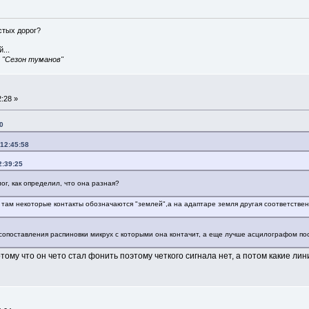
истых дорог?
...
, "Сезон туманов"
:28 »
0
 12:45:58
2:39:25
ог, как определил, что она разная?
 там некоторые контакты обозначаются "землей",а на адаптаре земля другая соответственн
 сопоставления распиновки микрух с которыми она контачит, а еще лучше асцилографом по
ому что он чето стал фонить поэтому четкого сигнала нет, а потом какие ли