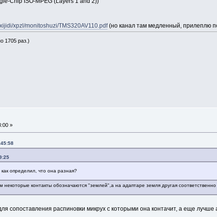
ngle-Chip ISO-MPEG (Layers 1 and 2))
ixijidi/xpzl/monitoshuzi/TMS320AV110.pdf
(но канал там медленный, прилеплю 
о 1705 раз.)
:00 »
:45:58
9:25
 как определил, что она разная?
м некоторые контакты обозначаются "землей",а на адаптаре земля другая соответственно 
 для сопоставления распиновки микрух с которыми она контачит, а еще лучше