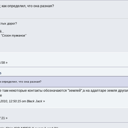
, как определил, что она разная?
истых дорог?
...
, "Сезон туманов"
:58 »
5
ак определил, что она разная?
е там некоторые контакты обозначаются "землей",а на адаптаре земля другая
te
010, 12:50:15 от Black Jack
»
:21 »