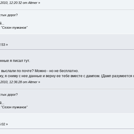
010, 12:20:32 от Altmer
»
истых дорог?
...
, "Сезон туманов"
:53 »
анные я писал тут.
 выслали по почте? Можно - но не бесплатно.
у, я сниму с нее данные и верну ее тебе вместе с дампом. (Дамп разумеется с
010, 12:36:28 от Altmer
»
истых дорог?
...
, "Сезон туманов"
:02 »