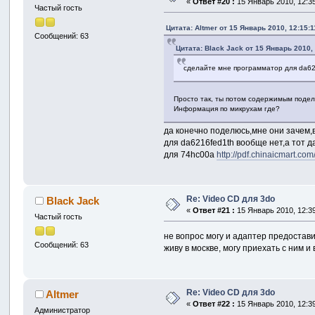
«
Ответ #20 :
15 Январь 2010, 12:35
Частый гость
Цитата: Altmer от 15 Январь 2010, 12:15:1
Сообщений: 63
Цитата: Black Jack от 15 Январь 2010, 
сделайте мне программатор для da62
Просто так, ты потом содержимым поде
Информация по микрухам где?
да конечно поделюсь,мне они зачем,в
для da6216fed1th вообще нет,а тот 
для 74hc00a
http://pdf.chinaicmart.
Re: Video CD для 3do
Black Jack
«
Ответ #21 :
15 Январь 2010, 12:39
Частый гость
не вопрос могу и адаптер предостави
Сообщений: 63
живу в москве, могу приехать с ним 
Re: Video CD для 3do
Altmer
«
Ответ #22 :
15 Январь 2010, 12:39
Администратор