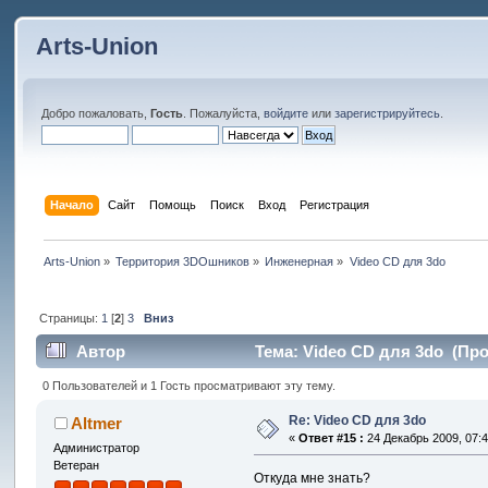
Arts-Union
Добро пожаловать,
Гость
. Пожалуйста,
войдите
или
зарегистрируйтесь
.
Начало
Сайт
Помощь
Поиск
Вход
Регистрация
Arts-Union
»
Территория 3DOшников
»
Инженерная
»
Video CD для 3do
Страницы:
1
[
2
]
3
Вниз
Автор
Тема: Video CD для 3do (Про
0 Пользователей и 1 Гость просматривают эту тему.
Re: Video CD для 3do
Altmer
«
Ответ #15 :
24 Декабрь 2009, 07:4
Администратор
Ветеран
Откуда мне знать?