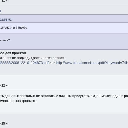
:31 »
1
11:58:51
16fed1th и 74hc00a
лишься?
се для проекта!
даташит не подходит,распиновка разная.
com/88888/2008122101124873.pdf
или
http://www.chinaicmart.com/pdf/?keyword=7
:22 »
ть для опытов,только не оставлю ,с личным присутствием, он может один в ро
и вместе поковыряемся.
:25 »