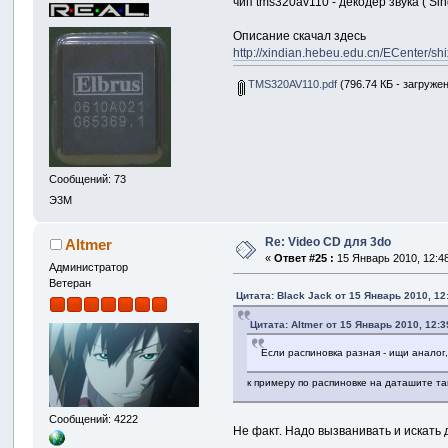
чип tms320av110 - декодер звука ( Si
Описание скачал здесь
http://xindian.hebeu.edu.cn/ECenter/sh
TMS320AV110.pdf
(796.74 КБ - загружен
Сообщений: 73
Э3М
Re: Video CD для 3do
Altmer
«
Ответ #25 :
15 Январь 2010, 12:48
Администратор
Ветеран
Цитата: Black Jack от 15 Январь 2010, 12
Цитата: Altmer от 15 Январь 2010, 12:3
Если распиновка разная - ищи аналог,
к примеру по распиновке на даташите та
Сообщений: 4222
Не факт. Надо вызванивать и искать