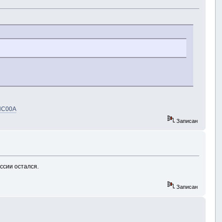
4HC00A
Записан
ссии остался.
Записан