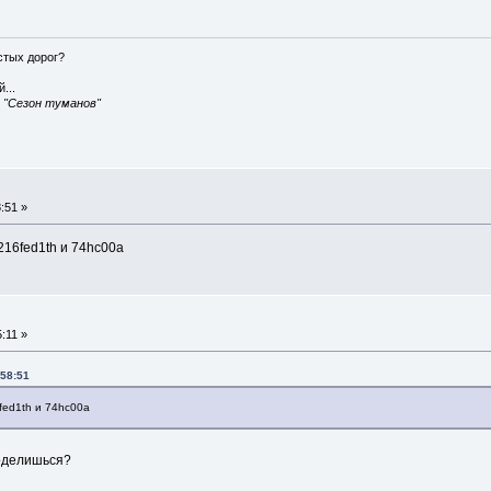
истых дорог?
...
, "Сезон туманов"
:51 »
16fed1th и 74hc00a
:11 »
:58:51
fed1th и 74hc00a
оделишься?