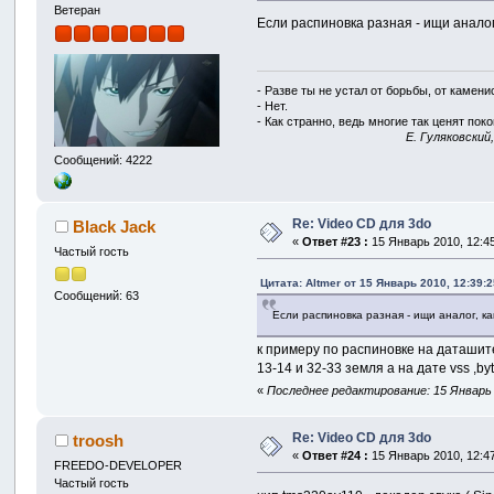
Ветеран
Если распиновка разная - ищи аналог
- Разве ты не устал от борьбы, от камен
- Нет.
- Как странно, ведь многие так ценят покой
E. Гуляковский
Сообщений: 4222
Re: Video CD для 3do
Black Jack
«
Ответ #23 :
15 Январь 2010, 12:45
Частый гость
Цитата: Altmer от 15 Январь 2010, 12:39:2
Сообщений: 63
Если распиновка разная - ищи аналог, к
к примеру по распиновке на даташит
13-14 и 32-33 земля а на дате vss ,by
«
Последнее редактирование: 15 Январь 2
Re: Video CD для 3do
troosh
«
Ответ #24 :
15 Январь 2010, 12:47
FREEDO-DEVELOPER
Частый гость