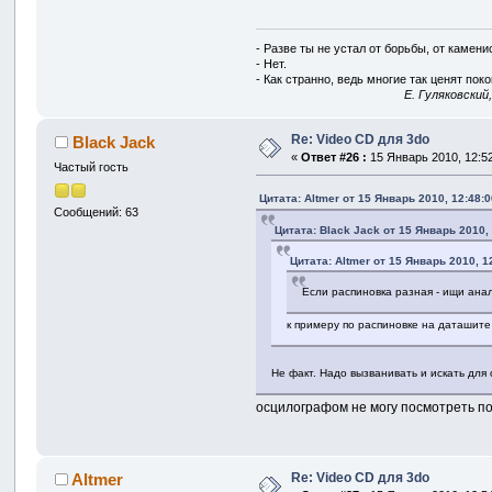
- Разве ты не устал от борьбы, от камен
- Нет.
- Как странно, ведь многие так ценят покой
E. Гуляковский
Re: Video CD для 3do
Black Jack
«
Ответ #26 :
15 Январь 2010, 12:52
Частый гость
Цитата: Altmer от 15 Январь 2010, 12:48:0
Сообщений: 63
Цитата: Black Jack от 15 Январь 2010,
Цитата: Altmer от 15 Январь 2010, 1
Если распиновка разная - ищи анал
к примеру по распиновке на даташите
Не факт. Надо вызванивать и искать для
осцилографом не могу посмотреть пот
Re: Video CD для 3do
Altmer