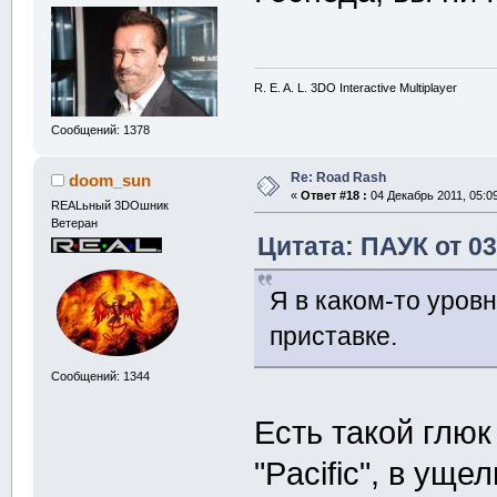
R. E. A. L. 3DO Interactive Multiplayer
Сообщений: 1378
Re: Road Rash
doom_sun
«
Ответ #18 :
04 Декабрь 2011, 05:09
REALьный 3DOшник
Ветеран
Цитата: ПАУК от 03
Я в каком-то уровн
приставке.
Сообщений: 1344
Есть такой глюк
"Pacific", в ущ