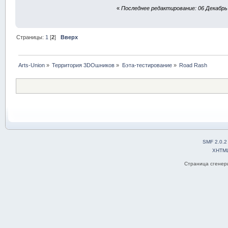
«
Последнее редактирование: 06 Декабрь 
Страницы:
1
[
2
]
Вверх
Arts-Union
»
Территория 3DOшников
»
Бэта-тестирование
»
Road Rash
SMF 2.0.2
XHTM
Страница сгенери