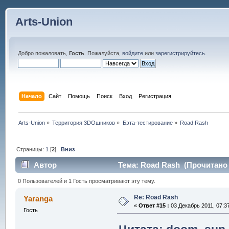
Arts-Union
Добро пожаловать,
Гость
. Пожалуйста,
войдите
или
зарегистрируйтесь
.
Начало
Сайт
Помощь
Поиск
Вход
Регистрация
Arts-Union
»
Территория 3DOшников
»
Бэта-тестирование
»
Road Rash
Страницы:
1
[
2
]
Вниз
Автор
Тема: Road Rash (Прочитано 
0 Пользователей и 1 Гость просматривают эту тему.
Re: Road Rash
Yaranga
«
Ответ #15 :
03 Декабрь 2011, 07:37
Гость