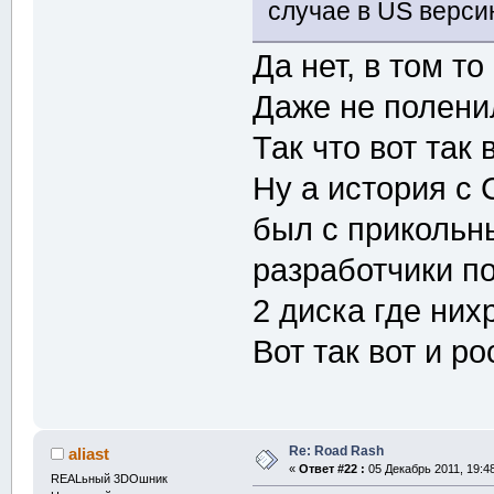
случае в US верси
Да нет, в том то
Даже не поленил
Так что вот так 
Ну а история с 
был с прикольн
разработчики п
2 диска где них
Вот так вот и р
Re: Road Rash
aliast
«
Ответ #22 :
05 Декабрь 2011, 19:48
REALьный 3DOшник