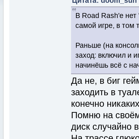
Цитата: doom_sun о
В Road Rash'е нет
самой игре, в том 
Раньше (на консол
заход: включил и 
начинёшь всё с на
Да не, в биг г
заходить в туал
конечно никаки
Помню на своём
диск случайно в
На трассе глюк