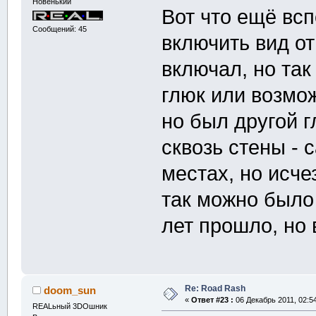
Новенький
Вот что ещё вс
Сообщений: 45
включить вид от
включал, но так
глюк или возмо
но был другой 
сквозь стены - 
местах, но исче
так можно было 
лет прошло, но 
Re: Road Rash
doom_sun
«
Ответ #23 :
06 Декабрь 2011, 02:54
REALьный 3DOшник