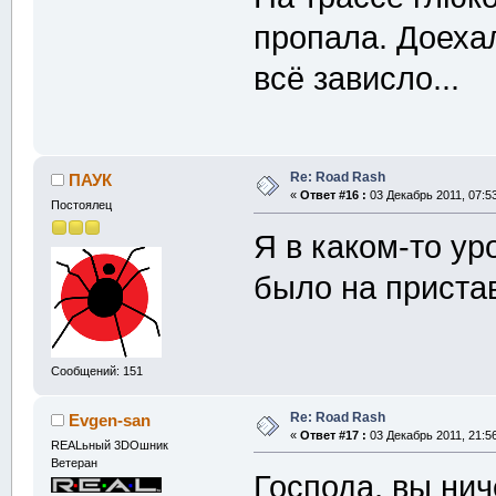
пропала. Доеха
всё зависло...
Re: Road Rash
ПАУК
«
Ответ #16 :
03 Декабрь 2011, 07:53
Постоялец
Я в каком-то ур
было на приста
Сообщений: 151
Re: Road Rash
Evgen-san
«
Ответ #17 :
03 Декабрь 2011, 21:56
REALьный 3DOшник
Ветеран
Господа, вы нич