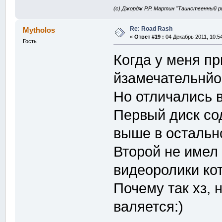
(с) Джордж Р.Р. Мартин "Таинственный р
Re: Road Rash
Mytholos
«
Ответ #19 :
04 Декабрь 2011, 10:54
Гость
Когда у меня пр
йзамечательнйо 
Но отличались в
Первый диск со
выше в остальн
Второй не имел
видеоролики ко
Почему так хз, 
валяется:)