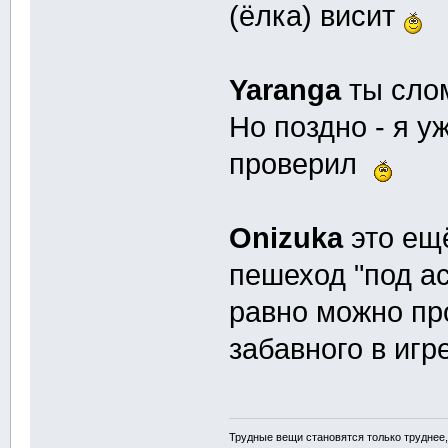
(ёлка) висит
Yaranga
ты слом
Но поздно - я у
проверил
Onizuka
это ещё
пешеход "под ас
равно можно про
забавного в иг
Трудные вещи становятся только труднее,