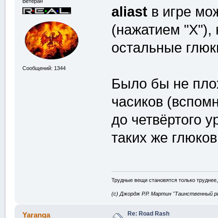
Ветеран
aliast
в игре мо
(нажатием "Х"), 
остальные глюки
Сообщений: 1344
Было бы не плох
часиков (вспом
до четвёртого у
таких же глюков
Трудные вещи становятся только труднее,
(с) Джордж Р.Р. Мартин "Таинственный р
Re: Road Rash
Yaranga