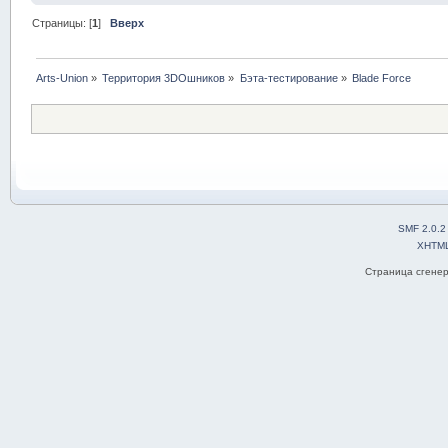
Страницы: [
1
]
Вверх
Arts-Union
»
Территория 3DOшников
»
Бэта-тестирование
»
Blade Force
SMF 2.0.2
XHTM
Страница сгенер