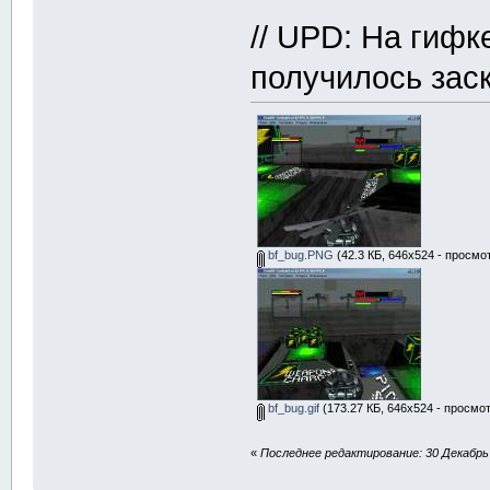
// UPD: На гифк
получилось заск
bf_bug.PNG
(42.3 КБ, 646x524 - просмо
bf_bug.gif
(173.27 КБ, 646x524 - просмот
«
Последнее редактирование: 30 Декабрь 