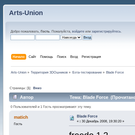
Arts-Union
Добро пожаловать,
Гость
. Пожалуйста,
войдите
или
зарегистрируйтесь
.
Начало
Сайт
Помощь
Поиск
Вход
Регистрация
Arts-Union
»
Территория 3DOшников
»
Бэта-тестирование
»
Blade Force
Страницы: [
1
]
Вниз
Автор
Тема: Blade Force (Прочитано
0 Пользователей и 1 Гость просматривают эту тему.
Blade Force
matich
«
:
30 Декабрь 2008, 19:30:20 »
Гость