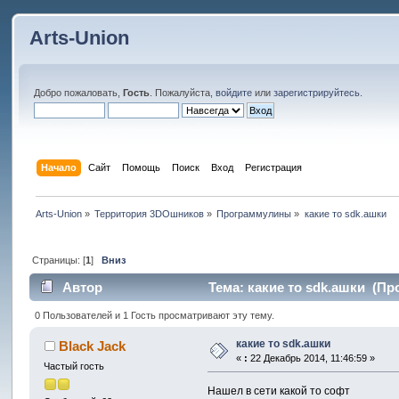
Arts-Union
Добро пожаловать,
Гость
. Пожалуйста,
войдите
или
зарегистрируйтесь
.
Начало
Сайт
Помощь
Поиск
Вход
Регистрация
Arts-Union
»
Территория 3DOшников
»
Программулины
»
какие то sdk.ашки
Страницы: [
1
]
Вниз
Автор
Тема: какие то sdk.ашки (Пр
0 Пользователей и 1 Гость просматривают эту тему.
какие то sdk.ашки
Black Jack
«
:
22 Декабрь 2014, 11:46:59 »
Частый гость
Нашел в сети какой то софт