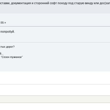
ставки, документация и сторонний софт походу под старую винду или дос(зап
:55 »
е попробуй.
истых дорог?
...
, "Сезон туманов"