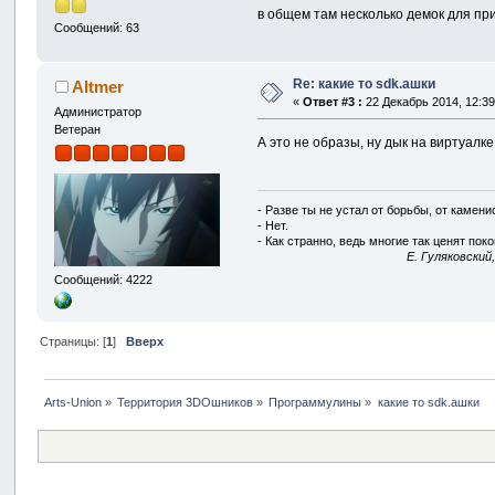
в общем там несколько демок для при
Сообщений: 63
Re: какие то sdk.ашки
Altmer
«
Ответ #3 :
22 Декабрь 2014, 12:39
Администратор
Ветеран
А это не образы, ну дык на виртуалк
- Разве ты не устал от борьбы, от камен
- Нет.
- Как странно, ведь многие так ценят покой
E. Гуляковский
Сообщений: 4222
Страницы: [
1
]
Вверх
Arts-Union
»
Территория 3DOшников
»
Программулины
»
какие то sdk.ашки