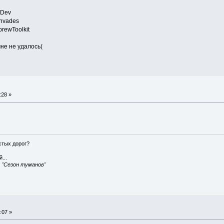
Dev
nvades
rewToolkit
мне не удалось(
:28 »
истых дорог?
...
, "Сезон туманов"
:07 »