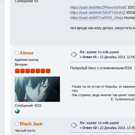
Сообщений: 63
https://yadi.sk/d/WeZRNwv0dXxdE
3DO
https://yadi.sk/d/mKr581PYdXxhQ
3DOI
https://yadi.sk/d/07ueR2G_dXxjx
Homeb
чел вроде как игру делал, запустить 
Re: какие то sdk.ашки
Altmer
«
Ответ #1 :
22 Декабрь 2014, 11:55
Администратор
Ветеран
Попробуй биос с отключенным RSA
- Разве ты не устал от борьбы, от камен
- Нет.
- Как странно, ведь многие так ценят покой
E. Гуляковский
Сообщений: 4222
Re: какие то sdk.ашки
Black Jack
«
Ответ #2 :
22 Декабрь 2014, 12:35
Частый гость