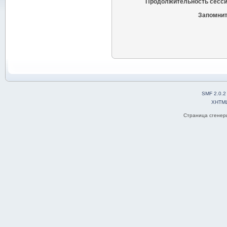
Продолжительность сесси
Запомнит
SMF 2.0.2
XHTM
Страница сгенери