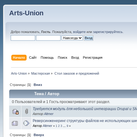
Arts-Union
Добро пожаловать,
Гость
. Пожалуйста,
войдите
или
зарегистрируйтесь
.
Начало
Сайт
Помощь
Поиск
Вход
Регистрация
Arts-Union
»
Мастерская
»
Стол заказов и предложений
Страницы: [
1
]
Вниз
Тема
/
Автор
0 Пользователей и 1 Гость просматривают этот раздел.
Требуется модуль для небольшой интеграции Drupal и S
Автор
Altmer
Реверсинженеринг структуры файлов не использующих ш
Автор
Altmer
«
1
2
3
...
9
»
Страницы: [
1
]
Вверх