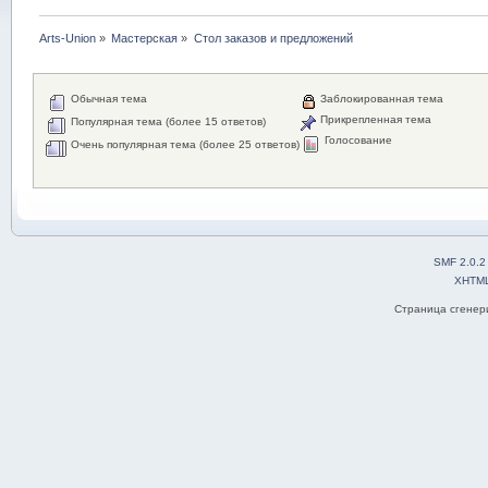
Arts-Union
»
Мастерская
»
Стол заказов и предложений
Обычная тема
Заблокированная тема
Прикрепленная тема
Популярная тема (более 15 ответов)
Голосование
Очень популярная тема (более 25 ответов)
SMF 2.0.2
XHTM
Страница сгенери