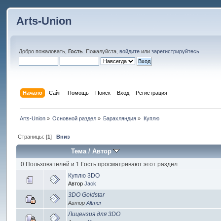
Arts-Union
Добро пожаловать,
Гость
. Пожалуйста,
войдите
или
зарегистрируйтесь
.
Начало
Сайт
Помощь
Поиск
Вход
Регистрация
Arts-Union
»
Основной раздел
»
Барахляндия
»
Куплю
Страницы: [
1
]
Вниз
Тема
/
Автор
0 Пользователей и 1 Гость просматривают этот раздел.
Куплю 3DO
Автор
Jack
3DO Goldstar
Автор
Altmer
Лицензия для 3DO