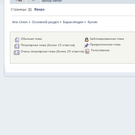
Автор
Altmer
Страницы: [
1
]
Вверх
Arts-Union
»
Основной раздел
»
Барахляндия
»
Куплю
Обычная тема
Заблокированная тема
Прикрепленная тема
Популярная тема (более 15 ответов)
Голосование
Очень популярная тема (более 25 ответов)