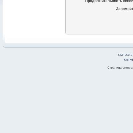
Продолжительность сесси
Запомнит
SMF 2.0.2
XHTM
Страница сгенери