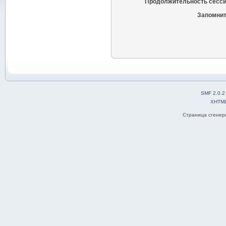
Продолжительность сесси
Запомнит
SMF 2.0.2
XHTM
Страница сгенери