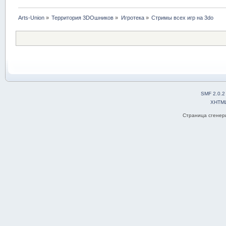
Arts-Union
»
Территория 3DOшников
»
Игротека
»
Стримы всех игр на 3do
SMF 2.0.2
XHTM
Страница сгенери