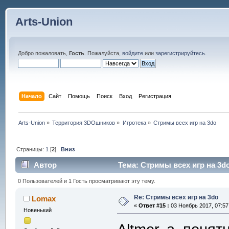
Arts-Union
Добро пожаловать,
Гость
. Пожалуйста,
войдите
или
зарегистрируйтесь
.
Начало
Сайт
Помощь
Поиск
Вход
Регистрация
Arts-Union
»
Территория 3DOшников
»
Игротека
»
Стримы всех игр на 3do
Страницы:
1
[
2
]
Вниз
Автор
Тема: Стримы всех игр на 3do
0 Пользователей и 1 Гость просматривают эту тему.
Re: Стримы всех игр на 3do
Lomax
«
Ответ #15 :
03 Ноябрь 2017, 07:57
Новенький