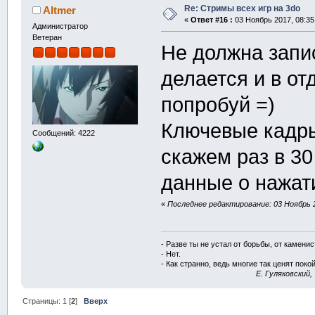
Re: Стримы всех игр на 3do
Altmer
«
Ответ #16 :
03 Ноябрь 2017, 08:35
Администратор
Ветеран
Не должна запис
делается и в от
попробуй =)
Ключевые кадры
Сообщений: 4222
скажем раз в 30
данные о нажат
«
Последнее редактирование: 03 Ноябрь 2
- Разве ты не устал от борьбы, от камени
- Нет.
- Как странно, ведь многие так ценят покой
E. Гуляковский,
Страницы:
1
[
2
]
Вверх