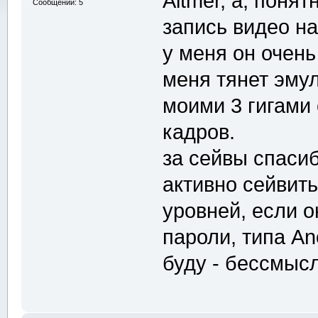
Altmer, а, понят
Сообщений: 5
запись видео н
у меня он очень
меня тянет эмул
моими 3 гигами 
кадров.
за сейвы спаси
активно сейвит
уровней, если о
пароли, типа An
буду - бессмыс