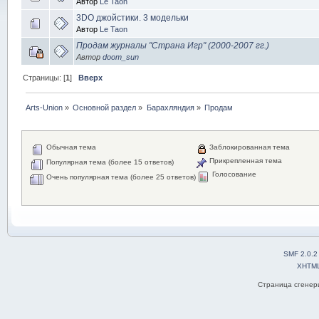
Автор
Le Taon
3DO джойстики. 3 модельки
Автор
Le Taon
Продам журналы "Страна Игр" (2000-2007 гг.)
Автор
doom_sun
Страницы: [
1
]
Вверх
Arts-Union
»
Основной раздел
»
Барахляндия
»
Продам
Обычная тема
Заблокированная тема
Прикрепленная тема
Популярная тема (более 15 ответов)
Голосование
Очень популярная тема (более 25 ответов)
SMF 2.0.2
XHTM
Страница сгенери