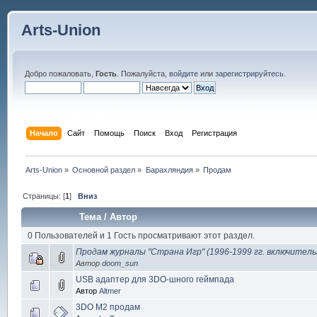
Arts-Union
Добро пожаловать,
Гость
. Пожалуйста,
войдите
или
зарегистрируйтесь
.
Начало
Сайт
Помощь
Поиск
Вход
Регистрация
Arts-Union
»
Основной раздел
»
Барахляндия
»
Продам
Страницы: [
1
]
Вниз
Тема
/
Автор
0 Пользователей и 1 Гость просматривают этот раздел.
Продам журналы "Страна Игр" (1996-1999 гг. включительн
Автор
doom_sun
USB адаптер для 3DO-шного геймпада
Автор
Altmer
3DO M2 продам