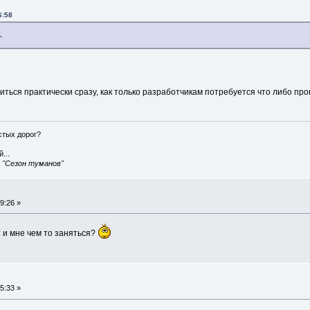
6:58
.
ться практически сразу, как только разработчикам потребуется что либо пров
истых дорог?
...
, "Сезон туманов"
9:26 »
т и мне чем то заняться?
5:33 »