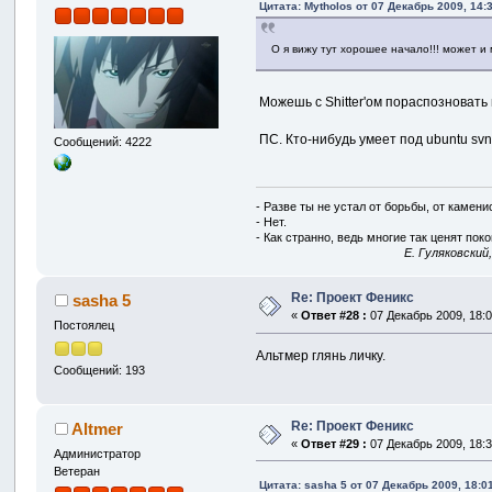
Цитата: Mytholos от 07 Декабрь 2009, 14:
О я вижу тут хорошее начало!!! может и
Можешь с Shitter'ом пораспозновать
ПС. Кто-нибудь умеет под ubuntu sv
Сообщений: 4222
- Разве ты не устал от борьбы, от камен
- Нет.
- Как странно, ведь многие так ценят покой
E. Гуляковский
Re: Проект Феникс
sasha 5
«
Ответ #28 :
07 Декабрь 2009, 18:0
Постоялец
Альтмер глянь личку.
Сообщений: 193
Re: Проект Феникс
Altmer
«
Ответ #29 :
07 Декабрь 2009, 18:3
Администратор
Ветеран
Цитата: sasha 5 от 07 Декабрь 2009, 18:0