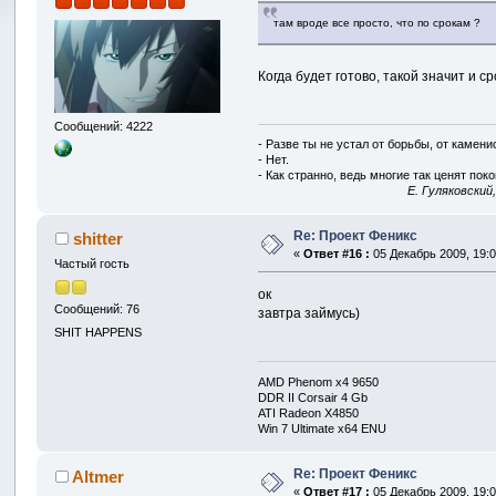
там вроде все просто, что по срокам ?
Когда будет готово, такой значит и сро
Сообщений: 4222
- Разве ты не устал от борьбы, от камен
- Нет.
- Как странно, ведь многие так ценят покой
E. Гуляковский
Re: Проект Феникс
shitter
«
Ответ #16 :
05 Декабрь 2009, 19:0
Частый гость
ок
Сообщений: 76
завтра займусь)
SHIT HAPPENS
AMD Phenom x4 9650
DDR II Corsair 4 Gb
ATI Radeon X4850
Win 7 Ultimate x64 ENU
Re: Проект Феникс
Altmer
«
Ответ #17 :
05 Декабрь 2009, 19:0