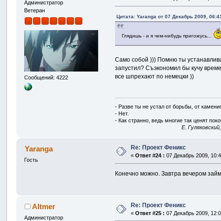
Администратор
Ветеран
Цитата: Yaranga от 07 Декабрь 2009, 06:4
Глядишь - и я чем-нибудь пригожусь...
Само собой ))) Помню ты устанавлива
запустил? Съэкономил бы кучу времен
все шпрехают по немецки ))
Сообщений: 4222
- Разве ты не устал от борьбы, от камен
- Нет.
- Как странно, ведь многие так ценят покой
E. Гуляковский
Re: Проект Феникс
Yaranga
«
Ответ #24 :
07 Декабрь 2009, 10:4
Гость
Конечно можно. Завтра вечером займ
Re: Проект Феникс
Altmer
«
Ответ #25 :
07 Декабрь 2009, 12:0
Администратор