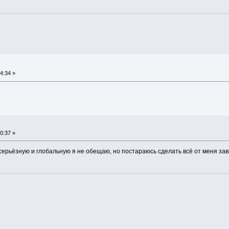
4:34 »
0:37 »
 серьёзную и глобальную я не обещаю, но постараюсь сделать всё от меня за