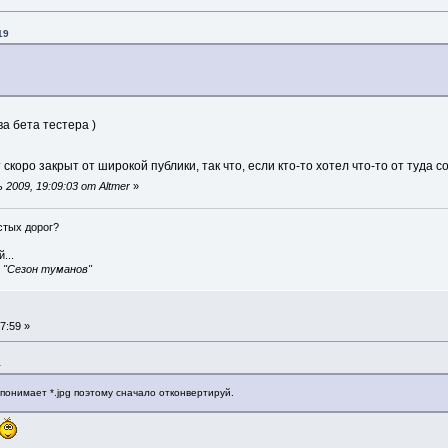
19
а бета тестера )
скоро закрыт от широкой публики, так что, если кто-то хотел что-то от туда 
2009, 19:09:03 от Altmer
»
истых дорог?
...
, "Сезон туманов"
7:59 »
4
 понимает *.jpg поэтому сначало отконвертируй.