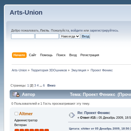
Arts-Union
Добро пожаловать,
Гость
. Пожалуйста,
войдите
или
зарегистрируйтесь
.
Начало
Сайт
Помощь
Поиск
Вход
Регистрация
Arts-Union
»
Территория 3DOшников
»
Эмуляция
»
Проект Феникс
Страницы:
1
[
2
]
3
4
...
6
Вниз
Автор
Тема: Проект Феникс (Прочи
0 Пользователей и 1 Гость просматривают эту тему.
Re: Проект Феникс
Altmer
«
Ответ #15 :
05 Декабрь 2009, 18:5
Администратор
Ветеран
Цитата: shitter от 05 Декабрь 2009, 18:50: