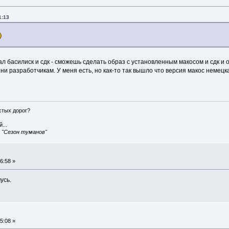
1:13
л басилиск и сдк - сможешь сделать образ с установленным макосом и сдк и ор
и разработчикам. У меня есть, но как-то так вышло что версия макос немецка
истых дорог?
...
, "Сезон туманов"
6:58 »
усь.
5:08 »