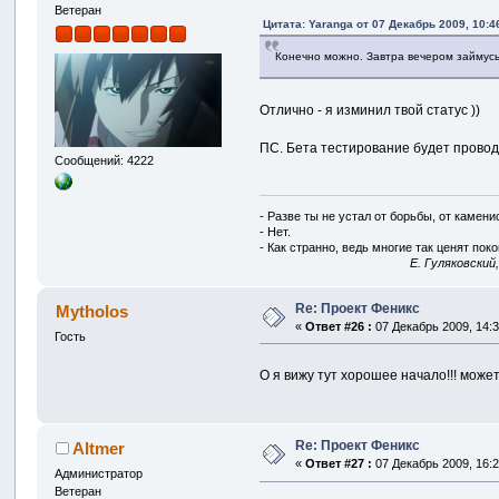
Ветеран
Цитата: Yaranga от 07 Декабрь 2009, 10:4
Конечно можно. Завтра вечером займусь
Отлично - я изминил твой статус ))
ПС. Бета тестирование будет проводи
Сообщений: 4222
- Разве ты не устал от борьбы, от камен
- Нет.
- Как странно, ведь многие так ценят покой
E. Гуляковский
Re: Проект Феникс
Mytholos
«
Ответ #26 :
07 Декабрь 2009, 14:3
Гость
О я вижу тут хорошее начало!!! може
Re: Проект Феникс
Altmer
«
Ответ #27 :
07 Декабрь 2009, 16:2
Администратор
Ветеран