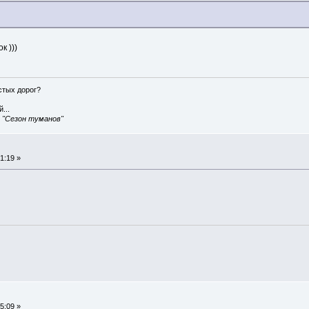
к )))
истых дорог?
...
, "Сезон туманов"
1:19 »
5:09 »