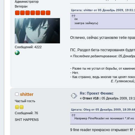
Администратор
Ветеран
Цитата: shitter от 05 Декабрь 2009, 19:01:
ок
завтра займусь)
Отлично, сейчас установлю тебе прав
Сообщений: 4222
ПС. Раздел бета-тестирования будет 
«
Последнее редактирование: 05 Декабрь 
- Разве ты не устал от борьбы, от камен
- Нет.
- Как странно, ведь многие так ценят покой
E. Гуляковский
Re: Проект Феникс
shitter
«
Ответ #18 :
05 Декабрь 2009, 19:1
Частый гость
Цитата: Oleg от 05 Декабрь 2009, 18:39:4
Сообщений: 76
Напрмер FineReader не понимает *.tif но
SHIT HAPPENS
9 fine reader прекрасно открывает tif