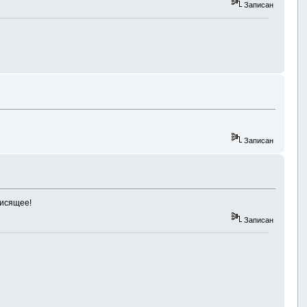
Записан
Записан
висящее!
Записан