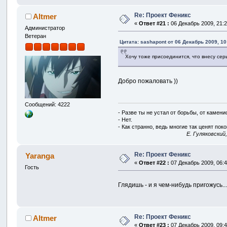
Re: Проект Феникс
Altmer
«
Ответ #21 :
06 Декабрь 2009, 21:2
Администратор
Ветеран
Цитата: sashapont от 06 Декабрь 2009, 10
Хочу тоже присоединится, что внесу сер
Добро пожаловать ))
Сообщений: 4222
- Разве ты не устал от борьбы, от камен
- Нет.
- Как странно, ведь многие так ценят покой
E. Гуляковский
Re: Проект Феникс
Yaranga
«
Ответ #22 :
07 Декабрь 2009, 06:4
Гость
Глядишь - и я чем-нибудь пригожусь..
Re: Проект Феникс
Altmer
«
Ответ #23 :
07 Декабрь 2009, 09:4