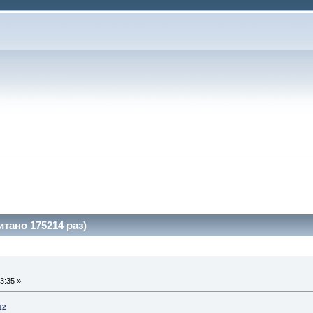
тано 175214 раз)
3:35 »
12