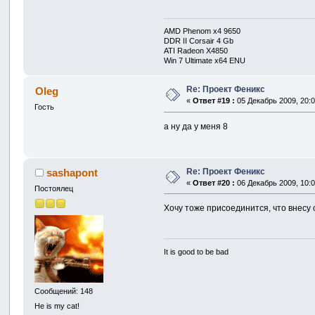
AMD Phenom x4 9650
DDR II Corsair 4 Gb
ATI Radeon X4850
Win 7 Ultimate x64 ENU
Re: Проект Феникс
Oleg
«
Ответ #19 :
05 Декабрь 2009, 20:0
Гость
а ну да у меня 8
Re: Проект Феникс
sashapont
«
Ответ #20 :
06 Декабрь 2009, 10:0
Постоялец
Хочу тоже присоединится, что внесу
It is good to be bad
Сообщений: 148
He is my cat!