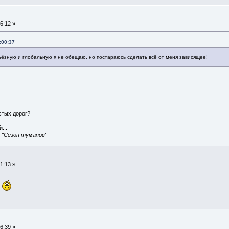
6:12 »
:00:37
ьёзную и глобальную я не обещаю, но постараюсь сделать всё от меня зависящее!
истых дорог?
...
, "Сезон туманов"
1:13 »
.
6:39 »