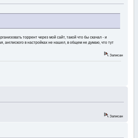
ганизовать торрент через мой сайт, такой что бы скачал - и
я, англиского в настройках не нашел, в общем не думаю, что тут
Записан
Записан