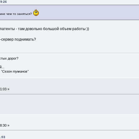
39:26
 мне чем то заняться?
 патенты - там довольно большой объем работы ))
n-сервер поднимать?
истых дорог?
...
, "Сезон туманов"
1:03 »
8:30 »
1:03