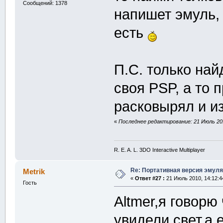
Сообщений: 1378
напишет эмуль,
есть
П.С. только най
своя PSP, а то 
расковырял и и
«
Последнее редактирование: 21 Июль 201
R. E. A. L. 3DO Interactive Multiplayer
Re: Портативная версия эмуля
Metrik
«
Ответ #27 :
21 Июль 2010, 14:12:4
Гость
Altmer,я говорю 
увидели свет,а 