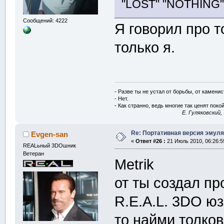
"LOST" "NOTHING".
Сообщений: 4222
Я говорил про т
только я.
- Разве ты не устал от борьбы, от камени
- Нет.
- Как странно, ведь многие так ценят покой
E. Гуляковский,
Re: Портативная версия эмуля
Evgen-san
«
Ответ #26 :
21 Июль 2010, 06:26:5
REALьный 3DOшник
Ветеран
Metrik
от ты создал пр
R.E.A.L. 3DO юз
то найми толков