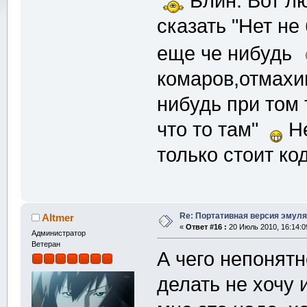
Блин. Вот лю
сказать "Нет не
еще че нибудь
комаров,отмахи
нибудь при том т
что то там"
Не
только стоит ко
Re: Портативная версия эмуля
Altmer
«
Ответ #16 :
20 Июль 2010, 16:14:0
Администратор
Ветеран
А чего непонятн
делать не хочу 