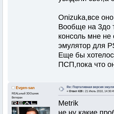
Onizuka,все оно
Вообще на 3до т
консоль мне не
эмулятор для P
Еще бы хотелос
ПСП,пока что он
Re: Портативная версия эмуля
Evgen-san
«
Ответ #28 :
21 Июль 2010, 14:30:4
REALьный 3DOшник
Ветеран
Metrik
не ну какие пр