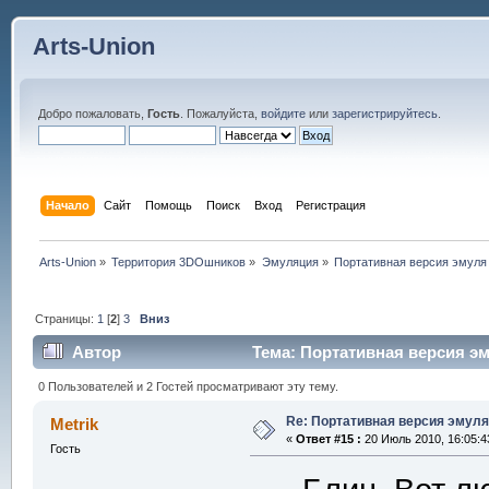
Arts-Union
Добро пожаловать,
Гость
. Пожалуйста,
войдите
или
зарегистрируйтесь
.
Начало
Сайт
Помощь
Поиск
Вход
Регистрация
Arts-Union
»
Территория 3DOшников
»
Эмуляция
»
Портативная версия эмуля
Страницы:
1
[
2
]
3
Вниз
Автор
Тема: Портативная версия эм
0 Пользователей и 2 Гостей просматривают эту тему.
Re: Портативная версия эмуля
Metrik
«
Ответ #15 :
20 Июль 2010, 16:05:4
Гость