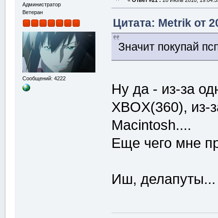
«
Ответ #21 :
20 Июль 2010, 19:04:5
Администратор
Ветеран
Цитата: Metrik от 
Значит покупай пс
Сообщений: 4222
Ну да - из-за од
XBOX(360), из-з
Macintosh....
Еще чего мне п
Иш, делапуты...