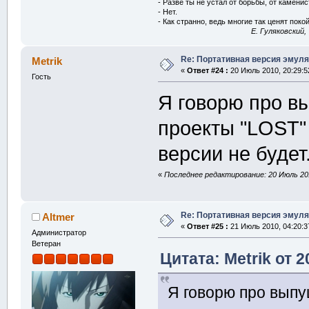
- Разве ты не устал от борьбы, от камени
- Нет.
- Как странно, ведь многие так ценят покой
E. Гуляковский,
Re: Портативная версия эмуля
Metrik
«
Ответ #24 :
20 Июль 2010, 20:29:5
Гость
Я говорю про в
проекты "LOST"
версии не будет
«
Последнее редактирование: 20 Июль 201
Re: Портативная версия эмуля
Altmer
«
Ответ #25 :
21 Июль 2010, 04:20:3
Администратор
Ветеран
Цитата: Metrik от 
Я говорю про выпу