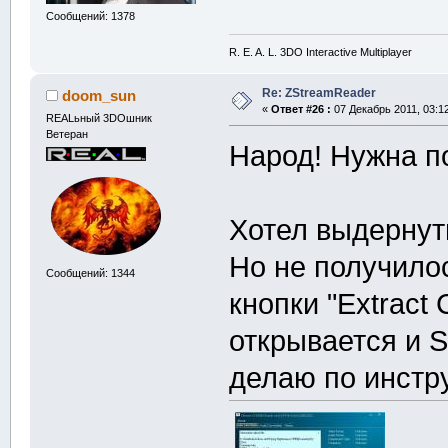
Сообщений: 1378
R. E. A. L. 3DO Interactive Multiplayer
Re: ZStreamReader
doom_sun
«
Ответ #26 :
07 Декабрь 2011, 03:12
REALьный 3DOшник
Ветеран
Народ! Нужна п
Хотел выдернуть
Но не получилос
Сообщений: 1344
кнопки "Extract
открывается и 
делаю по инстру