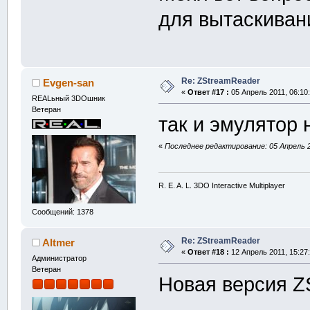
для вытаскиван
Re: ZStreamReader
Evgen-san
«
Ответ #17 :
05 Апрель 2011, 06:10:
REALьный 3DOшник
Ветеран
так и эмулятор
«
Последнее редактирование: 05 Апрель 2
R. E. A. L. 3DO Interactive Multiplayer
Сообщений: 1378
Re: ZStreamReader
Altmer
«
Ответ #18 :
12 Апрель 2011, 15:27:
Администратор
Ветеран
Новая версия ZS