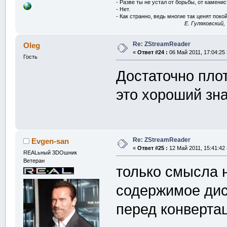
- Разве ты не устал от борьбы, от камени
- Нет.
- Как странно, ведь многие так ценят покой
E. Гуляковский,
Re: ZStreamReader
Oleg
«
Ответ #24 :
06 Май 2011, 17:04:25 
Гость
Достаточно пло
это хороший зна
Re: ZStreamReader
Evgen-san
«
Ответ #25 :
12 Май 2011, 15:41:42 
REALьный 3DOшник
Ветеран
только смысла н
содержимое дис
перед конверта