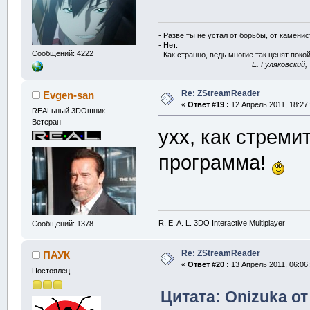
- Разве ты не устал от борьбы, от камени
- Нет.
Сообщений: 4222
- Как странно, ведь многие так ценят покой
E. Гуляковский,
Re: ZStreamReader
Evgen-san
«
Ответ #19 :
12 Апрель 2011, 18:27:
REALьный 3DOшник
Ветеран
ухх, как стреми
программа!
R. E. A. L. 3DO Interactive Multiplayer
Сообщений: 1378
Re: ZStreamReader
ПАУК
«
Ответ #20 :
13 Апрель 2011, 06:06:
Постоялец
Цитата: Onizuka от