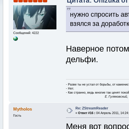
Цитата: Onizuka от
нужно спросить ав
взялся за доработ
Сообщений: 4222
Наверное потом
дельфи.
- Разве ты не устал от борьбы, от камени
- Нет.
- Как странно, ведь многие так ценят покой
E. Гуляковский,
Re: ZStreamReader
Mytholos
«
Ответ #16 :
04 Апрель 2011, 14:24:
Гость
Меня вот вопрос