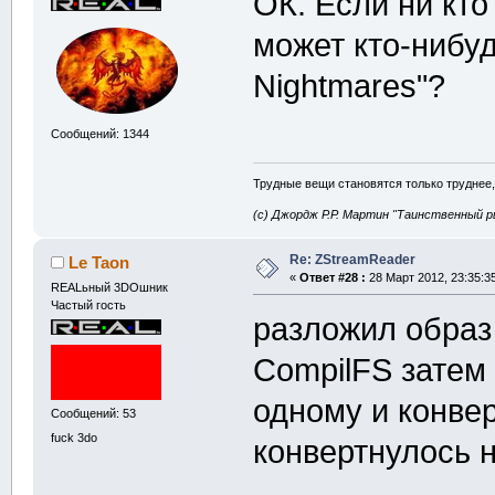
ОК. Если ни кто
может кто-нибуд
Nightmares"?
Сообщений: 1344
Трудные вещи становятся только труднее,
(с) Джордж Р.Р. Мартин "Таинственный р
Re: ZStreamReader
Le Taon
«
Ответ #28 :
28 Март 2012, 23:35:3
REALьный 3DOшник
Частый гость
разложил образ 
CompilFS затем 
одному и конвер
Сообщений: 53
fuck 3do
конвертнулось 