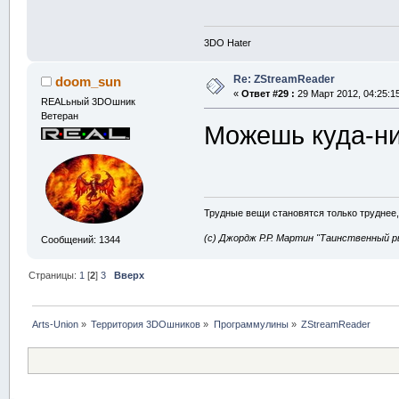
3DO Hater
Re: ZStreamReader
doom_sun
«
Ответ #29 :
29 Март 2012, 04:25:1
REALьный 3DOшник
Ветеран
Можешь куда-ни
Трудные вещи становятся только труднее,
(с) Джордж Р.Р. Мартин "Таинственный р
Сообщений: 1344
Страницы:
1
[
2
]
3
Вверх
Arts-Union
»
Территория 3DOшников
»
Программулины
»
ZStreamReader