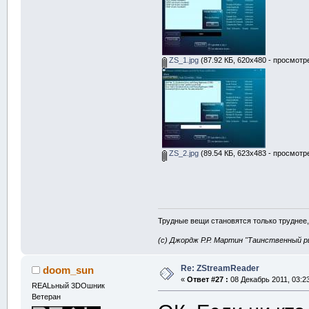
ZS_1.jpg
(87.92 КБ, 620x480 - просмотре
ZS_2.jpg
(89.54 КБ, 623x483 - просмотре
Трудные вещи становятся только труднее,
(с) Джордж Р.Р. Мартин "Таинственный р
Re: ZStreamReader
doom_sun
«
Ответ #27 :
08 Декабрь 2011, 03:23
REALьный 3DOшник
Ветеран