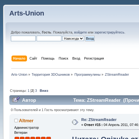
Arts-Union
Добро пожаловать,
Гость
. Пожалуйста,
войдите
или
зарегистрируйтесь
.
Начало
Сайт
Помощь
Поиск
Вход
Регистрация
Arts-Union
»
Территория 3DOшников
»
Программулины
»
ZStreamReader
Страницы:
1
[
2
]
3
Вниз
Автор
Тема: ZStreamReader (Прочит
0 Пользователей и 1 Гость просматривают эту тему.
Re: ZStreamReader
Altmer
«
Ответ #15 :
04 Апрель 2011, 07:46:
Администратор
Ветеран