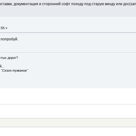
ставки, документация и сторонний софт походу под старую винду или дос(зап
:55 »
е попробуй.
истых дорог?
...
, "Сезон туманов"