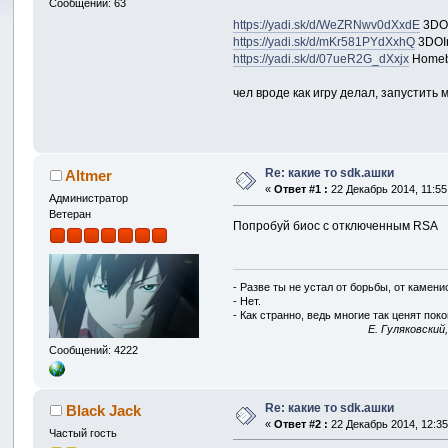
Сообщений: 63
https://yadi.sk/d/WeZRNwv0dXxdE
3DO
https://yadi.sk/d/mKr581PYdXxhQ
3DOI
https://yadi.sk/d/07ueR2G_dXxjx
Homeb
чел вроде как игру делал, запустить 
Re: какие то sdk.ашки
Altmer
«
Ответ #1 :
22 Декабрь 2014, 11:55
Администратор
Ветеран
Попробуй биос с отключенным RSA
- Разве ты не устал от борьбы, от камен
- Нет.
- Как странно, ведь многие так ценят покой
E. Гуляковский
Сообщений: 4222
Re: какие то sdk.ашки
Black Jack
«
Ответ #2 :
22 Декабрь 2014, 12:35
Частый гость