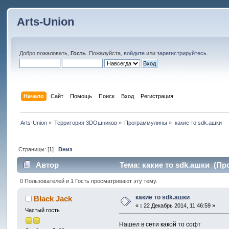
Arts-Union
Добро пожаловать,
Гость
. Пожалуйста,
войдите
или
зарегистрируйтесь
.
Начало
Сайт
Помощь
Поиск
Вход
Регистрация
Arts-Union
»
Территория 3DOшников
»
Программулины
»
какие то sdk.ашки
Страницы: [
1
]
Вниз
Автор
Тема: какие то sdk.ашки (Пр
0 Пользователей и 1 Гость просматривают эту тему.
какие то sdk.ашки
Black Jack
«
:
22 Декабрь 2014, 11:46:59 »
Частый гость
Нашел в сети какой то софт