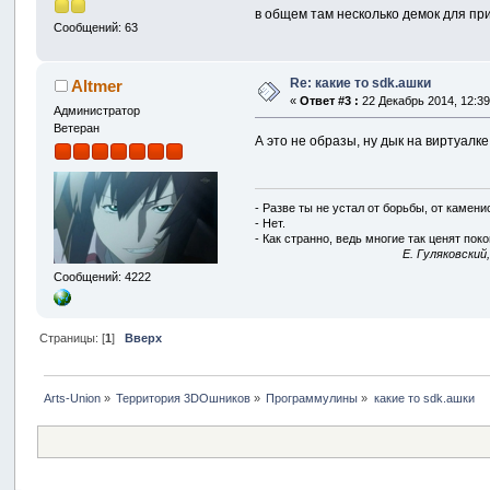
в общем там несколько демок для при
Сообщений: 63
Re: какие то sdk.ашки
Altmer
«
Ответ #3 :
22 Декабрь 2014, 12:39
Администратор
Ветеран
А это не образы, ну дык на виртуалк
- Разве ты не устал от борьбы, от камен
- Нет.
- Как странно, ведь многие так ценят покой
E. Гуляковский
Сообщений: 4222
Страницы: [
1
]
Вверх
Arts-Union
»
Территория 3DOшников
»
Программулины
»
какие то sdk.ашки