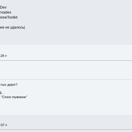
Dev
nvades
rewToolkit
мне не удалось(
:28 »
истых дорог?
...
, "Сезон туманов"
:07 »