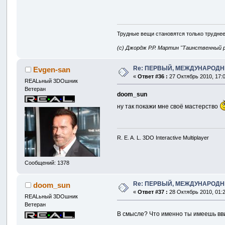
Трудные вещи становятся только труднее
(с) Джордж Р.Р. Мартин "Таинственный 
Re: ПЕРВЫЙ, МЕЖДУНАРОДН
Evgen-san
«
Ответ #36 :
27 Октябрь 2010, 17:0
REALьный 3DOшник
Ветеран
doom_sun
ну так покажи мне своё мастерство
R. E. A. L. 3DO Interactive Multiplayer
Сообщений: 1378
Re: ПЕРВЫЙ, МЕЖДУНАРОДН
doom_sun
«
Ответ #37 :
28 Октябрь 2010, 01:2
REALьный 3DOшник
Ветеран
В смысле? Что именно ты имеешь вви