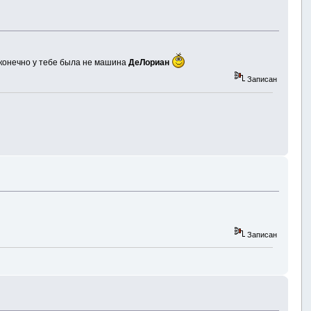
и конечно у тебе была не машина
ДеЛориан
Записан
Записан