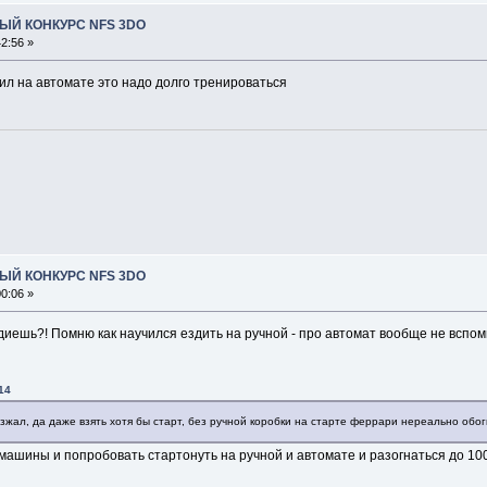
ЫЙ КОНКУРС NFS 3DO
2:56 »
дил на автомате это надо долго тренироваться
ЫЙ КОНКУРС NFS 3DO
0:06 »
ездиешь?! Помню как научился ездить на ручной - про автомат вообще не вспом
14
жал, да даже взять хотя бы старт, без ручной коробки на старте феррари нереально обогна
машины и попробовать стартонуть на ручной и автомате и разогнаться до 100 