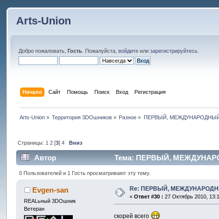
Arts-Union
Добро пожаловать,
Гость
. Пожалуйста,
войдите
или
зарегистрируйтесь
.
Начало
Сайт
Помощь
Поиск
Вход
Регистрация
Arts-Union
»
Территория 3DOшников
»
Разное
»
ПЕРВЫЙ, МЕЖДУНАРОДНЫЙ
Страницы:
1
2
[
3
]
4
Вниз
Автор
Тема: ПЕРВЫЙ, МЕЖДУНАРОД
0 Пользователей и 1 Гость просматривают эту тему.
Re: ПЕРВЫЙ, МЕЖДУНАРОДН
Evgen-san
«
Ответ #30 :
27 Октябрь 2010, 13:1
REALьный 3DOшник
Ветеран
скорей всего