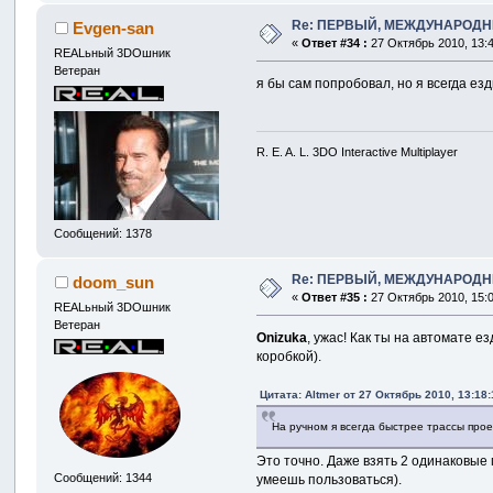
Re: ПЕРВЫЙ, МЕЖДУНАРОДН
Evgen-san
«
Ответ #34 :
27 Октябрь 2010, 13:4
REALьный 3DOшник
Ветеран
я бы сам попробовал, но я всегда ез
R. E. A. L. 3DO Interactive Multiplayer
Сообщений: 1378
Re: ПЕРВЫЙ, МЕЖДУНАРОДН
doom_sun
«
Ответ #35 :
27 Октябрь 2010, 15:0
REALьный 3DOшник
Ветеран
Onizuka
, ужас! Как ты на автомате 
коробкой).
Цитата: Altmer от 27 Октябрь 2010, 13:18:
На ручном я всегда быстрее трассы проез
Это точно. Даже взять 2 одинаковые 
Сообщений: 1344
умеешь пользоваться).