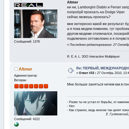
Altmer
ни ни, Lamborgini Diablo и Ferrari з
попробуй проехать на Dodge Viper
сейчас можешь проехать?
мне интересно какой же результат б
а я пока модем поменяю, тут пробоем
другом модеме отключался, поскорей 
подключено оптоволокно и я почувств
Сообщений: 1378
«
Последнее редактирование: 27 Октябрь
R. E. A. L. 3DO Interactive Multiplayer
Re: ПЕРВЫЙ, МЕЖДУНАРОДН
Altmer
«
Ответ #33 :
27 Октябрь 2010, 13:4
Администратор
Ветеран
Мне больше заняться нечем как в го
- Разве ты не устал от борьбы, от камен
- Нет.
- Как странно, ведь многие так ценят покой
E. Гуляковский
Сообщений: 4222