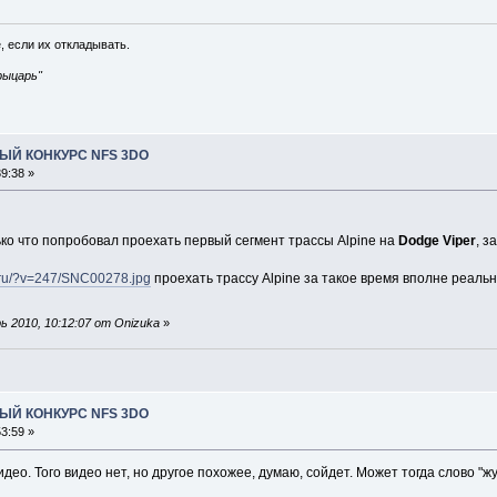
, если их откладывать.
рыцарь"
ЫЙ КОНКУРС NFS 3DO
9:38 »
ько что попробовал проехать первый сегмент трассы Alpine на
Dodge Viper
, 
t.ru/?v=247/SNC00278.jpg
проехать трассу Alpine за такое время вполне реально
 2010, 10:12:07 от Onizuka
»
ЫЙ КОНКУРС NFS 3DO
3:59 »
идео. Того видео нет, но другое похожее, думаю, сойдет. Может тогда слово "ж