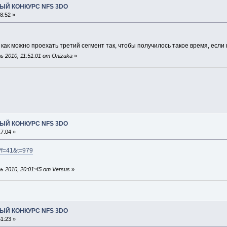
ЫЙ КОНКУРС NFS 3DO
8:52 »
, как можно проехать третий сегмент так, чтобы получилось такое время, есл
 2010, 11:51:01 от Onizuka
»
ЫЙ КОНКУРС NFS 3DO
7:04 »
p?f=41&t=979
 2010, 20:01:45 от Versus
»
ЫЙ КОНКУРС NFS 3DO
1:23 »