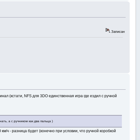
Записан
инал (кстати, NFS для 3DO единственная игра где ездил с ручной
ть, а с ручником как два пальца )
км/ч - разница будет (конечно при условии, что ручной коробкой