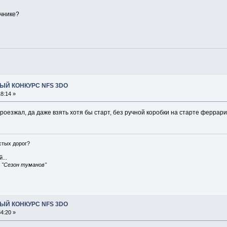
учнике?
ЫЙ КОНКУРС NFS 3DO
8:14 »
роезжал, да даже взять хотя бы старт, без ручной коробки на старте феррари 
истых дорог?
...
, "Сезон туманов"
ЫЙ КОНКУРС NFS 3DO
4:20 »