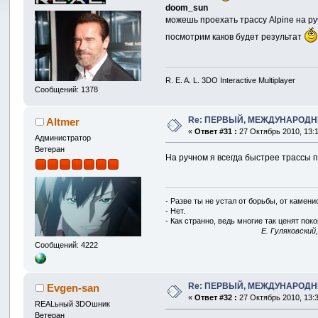
doom_sun
можешь проехать трассу Alpine на р
посмотрим каков будет результат
R. E. A. L. 3DO Interactive Multiplayer
Сообщений: 1378
Re: ПЕРВЫЙ, МЕЖДУНАРОДН
Altmer
«
Ответ #31 :
27 Октябрь 2010, 13:1
Администратор
Ветеран
На ручном я всегда быстрее трассы п
- Разве ты не устал от борьбы, от камен
- Нет.
- Как странно, ведь многие так ценят покой
E. Гуляковский
Сообщений: 4222
Re: ПЕРВЫЙ, МЕЖДУНАРОДН
Evgen-san
«
Ответ #32 :
27 Октябрь 2010, 13:3
REALьный 3DOшник
Ветеран