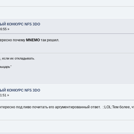
ЫЙ КОНКУРС NFS 3DO
6:55 »
тересно почему
MNEMO
так решил.
, если их откладывать.
рыцарь"
ЫЙ КОНКУРС NFS 3DO
1:51 »
нтересно под пиво почитать его аргументированный ответ. ::LOL:Тем более, ч