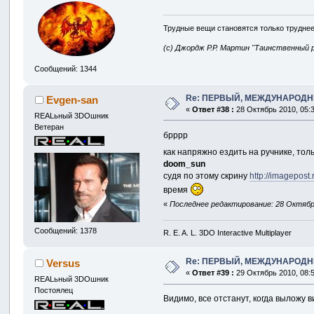
Трудные вещи становятся только труднее
(с) Джордж Р.Р. Мартин "Таинственный 
Сообщений: 1344
Re: ПЕРВЫЙ, МЕЖДУНАРОДН
Evgen-san
«
Ответ #38 :
28 Октябрь 2010, 05:3
REALьный 3DOшник
Ветеран
брррр
как напряжно ездить на ручнике, тол
doom_sun
судя по этому скрину
http://imagepos
время
«
Последнее редактирование: 28 Октябрь
Сообщений: 1378
R. E. A. L. 3DO Interactive Multiplayer
Re: ПЕРВЫЙ, МЕЖДУНАРОДН
Versus
«
Ответ #39 :
29 Октябрь 2010, 08:5
REALьный 3DOшник
Постоялец
Видимо, все отстанут, когда выложу в