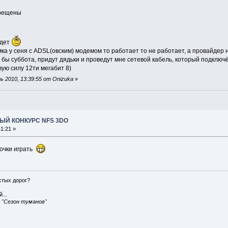
апрещены
удет
ка у сеня с ADSL(овским) модемом то работает то не работает, а провайдер не 
бы суббота, придут дядьки и проведут мне сетевой кабель, который подключён 
ую силу 12ти мегабит 8)
 2010, 13:39:55 от Onizuka
»
ЫЙ КОНКУРС NFS 3DO
1:21 »
ночки играть
истых дорог?
...
, "Сезон туманов"