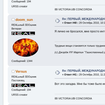
Сообщений: 194
URSS creator
IBI VICTORIA UBI CONCORDIA
Re: ПЕРВЫЙ, МЕЖДУНАРОДН
doom_sun
«
Ответ #40 :
29 Октябрь 2010, 10:1
REALьный 3DOшник
Ветеран
Я лично не бросался, мне просто ин
Трудные вещи становятся только труднее
(с) Джордж Р.Р. Мартин "Таинственный 
Сообщений: 1344
Re: ПЕРВЫЙ, МЕЖДУНАРОДН
Versus
«
Ответ #41 :
29 Октябрь 2010, 11:2
REALьный 3DOшник
Постоялец
Вот это загадка. Мне бы тоже было и
Сообщений: 194
URSS creator
IBI VICTORIA UBI CONCORDIA