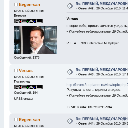
Re: ПЕРВЫЙ, МЕЖДУНАРОДН
Evgen-san
«
Ответ #42 :
29 Октябрь 2010, 11:4
REALьный 3DOшник
Ветеран
Versus
я верю тебе, просто хочется увидеть
«
Последнее редактирование: 29 Октябрь
R. E. A. L. 3DO Interactive Multiplayer
Сообщений: 1378
Re: ПЕРВЫЙ, МЕЖДУНАРОДН
Versus
«
Ответ #43 :
29 Октябрь 2010, 17:1
REALьный 3DOшник
Постоялец
http://forum.3doplanet.ru/viewtopic.ph
Результаты есть, скрины и видео.
Сообщений: 194
«
Последнее редактирование: 29 Октябрь
URSS creator
IBI VICTORIA UBI CONCORDIA
Re: ПЕРВЫЙ, МЕЖДУНАРОДН
Evgen-san
«
Ответ #44 :
29 Октябрь 2010, 20:5
REALьный 3DOшник