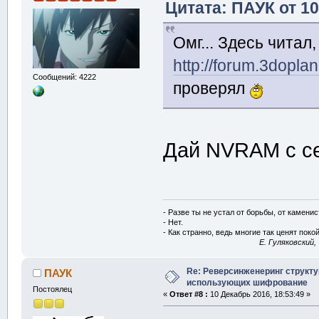
Цитата: ПАУК от 10
Омг... Здесь читал,
http://forum.3dopl
Сообщений: 4222
проверял
Дай NVRAM с сей
- Разве ты не устал от борьбы, от камени
- Нет.
- Как странно, ведь многие так ценят покой
E. Гуляковский,
Re: Реверсинженеринг структ
ПАУК
использующих шифрование
Постоялец
«
Ответ #8 :
10 Декабрь 2016, 18:53:49 »