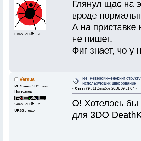
Глянул щас на э
вроде нормальн
А на приставке 
Сообщений: 151
не пишет.
Фиг знает, чо у
Re: Реверсинженеринг структ
Versus
использующих шифрование
REALьный 3DOшник
«
Ответ #9 :
11 Декабрь 2016, 09:31:07 »
Постоялец
О! Хотелось бы
Сообщений: 194
URSS creator
для 3DO Death