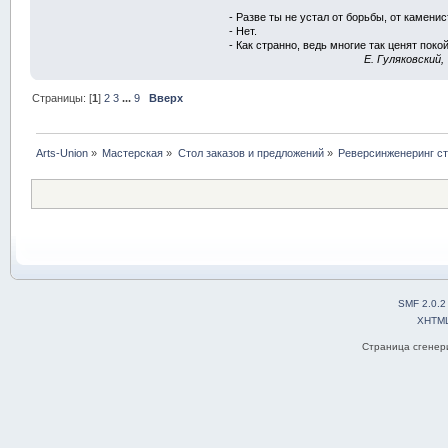
- Разве ты не устал от борьбы, от камени
- Нет.
- Как странно, ведь многие так ценят покой
E. Гуляковский,
Страницы: [
1
]
2
3
...
9
Вверх
Arts-Union
»
Мастерская
»
Стол заказов и предложений
»
Реверсинженеринг с
SMF 2.0.2
XHTM
Страница сгенери