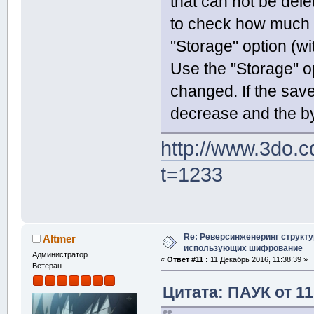
that can not be dele
to check how much n
"Storage" option (wi
Use the "Storage" o
changed. If the sav
decrease and the b
http://www.3do.c
t=1233
Re: Реверсинженеринг структ
Altmer
использующих шифрование
Администратор
«
Ответ #11 :
11 Декабрь 2016, 11:38:39 »
Ветеран
Цитата: ПАУК от 11