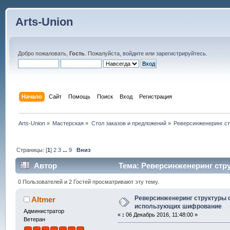
Arts-Union
Добро пожаловать,
Гость
. Пожалуйста,
войдите
или
зарегистрируйтесь
.
Начало
Сайт
Помощь
Поиск
Вход
Регистрация
Arts-Union
»
Мастерская
»
Стол заказов и предложений
»
Реверсинженеринг с
Страницы: [
1
]
2
3
...
9
Вниз
Автор
Тема: Реверсинженеринг стр
раз)
0 Пользователей и 2 Гостей просматривают эту тему.
Реверсинженеринг структуры 
Altmer
использующих шифрование
Администратор
«
:
06 Декабрь 2016, 11:48:00 »
Ветеран