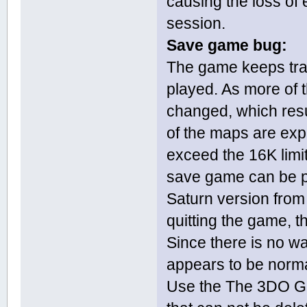
causing the loss of
session.
Save game bug:
The game keeps trac
played. As more of 
changed, which resul
of the maps are expl
exceed the 16K limi
save game can be pr
Saturn version fro
quitting the game, th
Since there is no w
appears to be norma
Use the The 3DO Ga