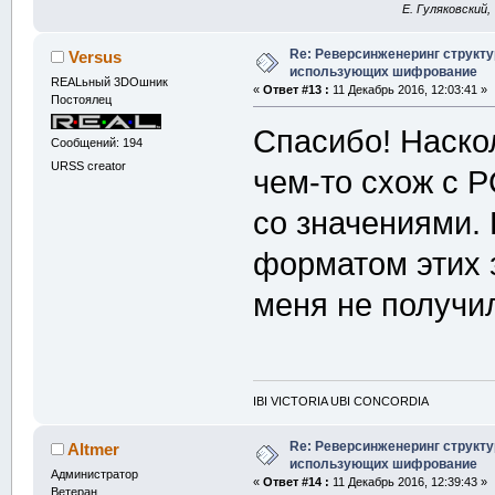
E. Гуляковский,
Re: Реверсинженеринг структ
Versus
использующих шифрование
REALьный 3DOшник
«
Ответ #13 :
11 Декабрь 2016, 12:03:41 »
Постоялец
Спасибо! Наско
Сообщений: 194
URSS creator
чем-то схож с 
со значениями. 
форматом этих з
меня не получи
IBI VICTORIA UBI CONCORDIA
Re: Реверсинженеринг структ
Altmer
использующих шифрование
Администратор
«
Ответ #14 :
11 Декабрь 2016, 12:39:43 »
Ветеран