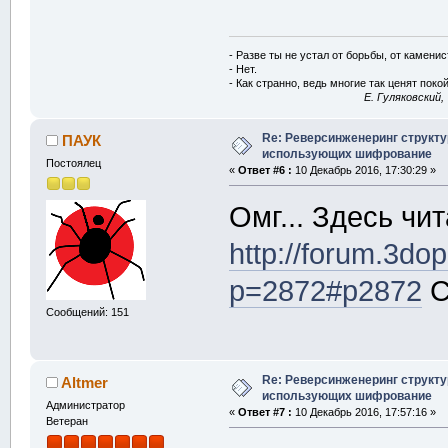
- Разве ты не устал от борьбы, от камени
- Нет.
- Как странно, ведь многие так ценят покой
E. Гуляковский,
Re: Реверсинженеринг структ
ПАУК
использующих шифрование
Постоялец
«
Ответ #6 :
10 Декабрь 2016, 17:30:29 »
Омг... Здесь чит
http://forum.3dop
p=2872#p2872
С
Сообщений: 151
Re: Реверсинженеринг структ
Altmer
использующих шифрование
Администратор
«
Ответ #7 :
10 Декабрь 2016, 17:57:16 »
Ветеран