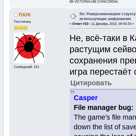
IBI VICTORIA UBI CONCORDIA
Re: Реверсинженеринг структ
ПАУК
использующих шифрование
Постоялец
«
Ответ #10 :
11 Декабрь 2016, 09:40:33 »
Не, всё-таки в 
растущим сейво
сохранения пре
Сообщений: 151
игра перестаёт 
Цитировать
Casper
File manager bug:
The game's file man
down the list of sa