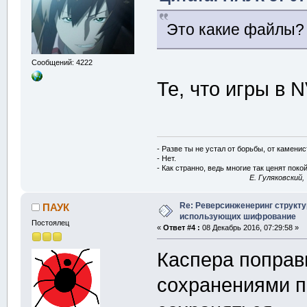
структуру rec
Это какие файлы
размером 64 б
Сообщений: 4222
//поля ниже
Те, что игры в
байта
  u32b fsize
;
следуют сразу
должен превыш
- Разве ты не устал от борьбы, от камени
  u32b zero
;
- Нет.
- Как странно, ведь многие так ценят покой
возможно это 
E. Гуляковский,
  c8   ext
[
4
]
но иногда быв
Re: Реверсинженеринг структ
ПАУК
использующих шифрование
расширения у 
Постоялец
«
Ответ #4 :
08 Декабрь 2016, 07:29:58 »
имени
Каспера поправи
  c8   file_n
}
сохранениями п