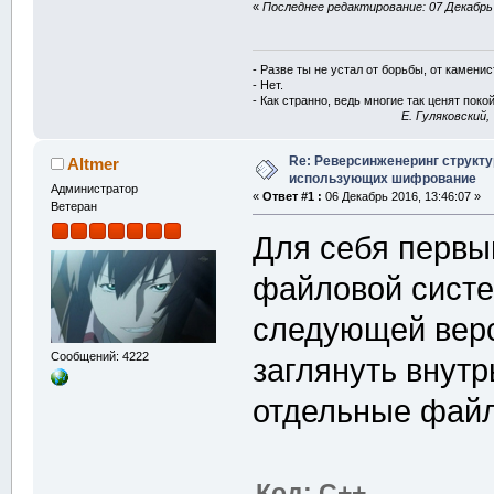
«
Последнее редактирование: 07 Декабрь 2
- Разве ты не устал от борьбы, от камени
- Нет.
- Как странно, ведь многие так ценят покой
E. Гуляковский,
Re: Реверсинженеринг структ
Altmer
использующих шифрование
Администратор
«
Ответ #1 :
06 Декабрь 2016, 13:46:07 »
Ветеран
Для себя первы
файловой сист
следующей верс
Сообщений: 4222
заглянуть внутр
отдельные файл
Код: C++