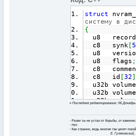
struct
 nvram_
систему в дис
{
  u8   record
  c8   synk
[
5
  u8   versio
  u8   flags
;
  c8   commen
  c8   id
[
32
]
  u32b volume
  u32b volume
  u32b volume
«
Последнее редактирование: 06 Декабрь 2
  u32b root_u
корня
- Разве ты не устал от борьбы, от камени
  u32b root_c
- Нет.
- Как странно, ведь многие так ценят покой
нет, NVRAM во
E. Гуляковский,