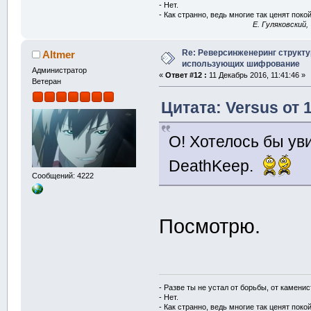
- Нет.
- Как странно, ведь многие так ценят покой
E. Гуляковский,
Re: Реверсинженеринг структ
Altmer
использующих шифрование
Администратор
«
Ответ #12 :
11 Декабрь 2016, 11:41:46 »
Ветеран
Цитата: Versus от 
О! Хотелось бы ув
DeathKeep.
Сообщений: 4222
Посмотрю.
- Разве ты не устал от борьбы, от камени
- Нет.
- Как странно, ведь многие так ценят покой