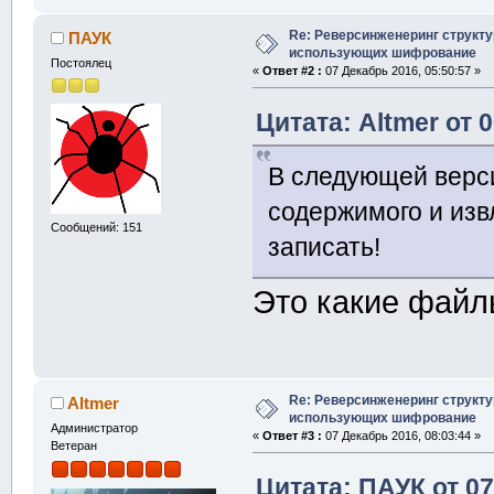
  u32b root_s
директории
Re: Реверсинженеринг структ
ПАУК
использующих шифрование
  u32b last_a
Постоялец
«
Ответ #2 :
07 Декабрь 2016, 05:50:57 »
дублирование 
Цитата: Altmer от 
  u32b avatar
двусвязном сп
В следующей верси
}
содержимого и изв
Сообщений: 151
//каждая запи
записать!
struct
 nvram_
{
Это какие фай
  u32b uniq
;
  u32b next
;
равен avatar,
Re: Реверсинженеринг структ
Altmer
  u32b prev
;
использующих шифрование
Администратор
  u32b size
;
«
Ответ #3 :
07 Декабрь 2016, 08:03:44 »
Ветеран
с записью вкл
Цитата: ПАУК от 07
  u32b head_s