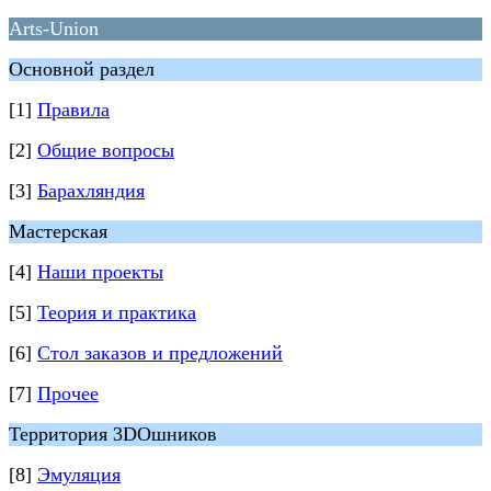
Arts-Union
Основной раздел
[1]
Правила
[2]
Общие вопросы
[3]
Барахляндия
Мастерская
[4]
Наши проекты
[5]
Теория и практика
[6]
Стол заказов и предложений
[7]
Прочее
Территория 3DOшников
[8]
Эмуляция