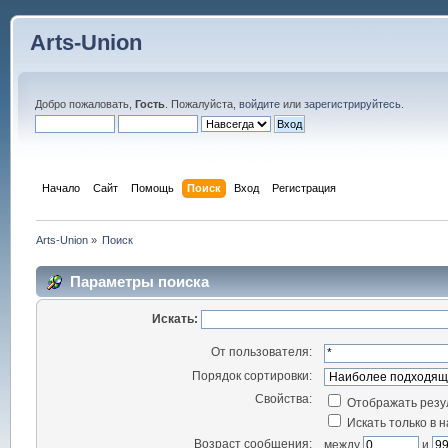
Arts-Union
Добро пожаловать,
Гость
. Пожалуйста,
войдите
или
зарегистрируйтесь
.
Начало
Сайт
Помощь
Поиск
Вход
Регистрация
Arts-Union
»
Поиск
Параметры поиска
Искать:
От пользователя:
Порядок сортировки:
Свойства:
Отображать резу
Искать только в 
Возраст сообщения:
между
и