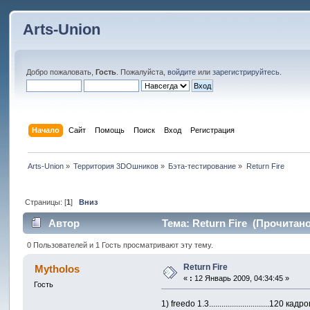
Arts-Union
Добро пожаловать,
Гость
. Пожалуйста,
войдите
или
зарегистрируйтесь
.
Начало
Сайт
Помощь
Поиск
Вход
Регистрация
Arts-Union
»
Территория 3DOшников
»
Бэта-тестирование
»
Return Fire
Страницы: [
1
]
Вниз
Автор
Тема: Return Fire (Прочитано
0 Пользователей и 1 Гость просматривают эту тему.
Return Fire
Mytholos
«
:
12 Январь 2009, 04:34:45 »
Гость
1) freedo 1.3.............................12