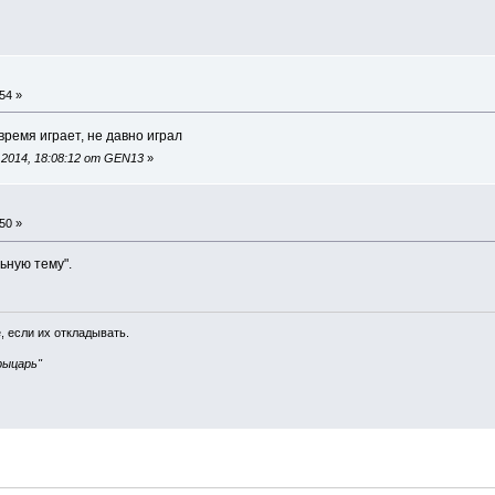
54 »
время играет, не давно играл
2014, 18:08:12 от GEN13
»
50 »
ьную тему".
, если их откладывать.
рыцарь"