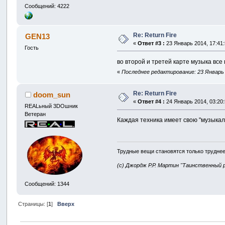
Сообщений: 4222
Re: Return Fire
GEN13
«
Ответ #3 :
23 Январь 2014, 17:41:
Гость
во второй и третей карте музыка все 
«
Последнее редактирование: 23 Январь 
Re: Return Fire
doom_sun
«
Ответ #4 :
24 Январь 2014, 03:20:
REALьный 3DOшник
Ветеран
Каждая техника имеет свою "музыкал
Трудные вещи становятся только труднее
(с) Джордж Р.Р. Мартин "Таинственный 
Сообщений: 1344
Страницы: [
1
]
Вверх