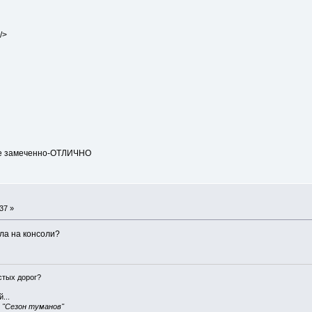
/>
в не замеченно-ОТЛИЧНО
37 »
ыла на консоли?
истых дорог?
...
, "Сезон туманов"