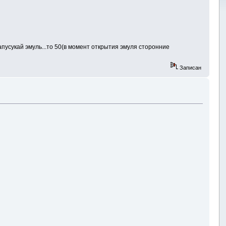
перезапусукай эмуль...то 50(в момент открытия эмуля сторонние
Записан