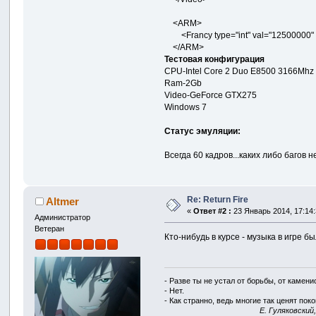
<ARM>
<Francy type="int" val="12500000" 
</ARM>
Тестовая конфигурация
CPU-Intel Core 2 Duo E8500 3166Mhz
Ram-2Gb
Video-GeForce GTX275
Windows 7
Статус эмуляции:
Всегда 60 кадров...каких либо баго
Re: Return Fire
Altmer
«
Ответ #2 :
23 Январь 2014, 17:14:
Администратор
Ветеран
Кто-нибудь в курсе - музыка в игре б
- Разве ты не устал от борьбы, от камен
- Нет.
- Как странно, ведь многие так ценят покой
E. Гуляковский