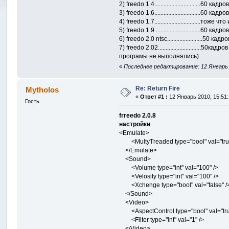
2) freedo 1.4..............................60 кад
3) freedo 1.6..............................60 
4) freedo 1.7..............................тоже что
5) freedo 1.9..............................60 ка
6) freedo 2.0 ntsc.......................50
7) freedo 2.02........................
програмы не выполнялись)
«
Последнее редактирование: 12 Январь 2
Re: Return Fire
Mytholos
«
Ответ #1 :
12 Январь 2010, 15:51:
Гость
frreedo 2.0.8
настройки
<Emulate>
<MultyTreaded type="bool" val="true
</Emulate>
<Sound>
<Volume type="int" val="100" />
<Velosity type="int" val="100" />
<Xchenge type="bool" val="false" /
</Sound>
<Video>
<AspectControl type="bool" val="tru
<Filter type="int" val="1" />
</Video>