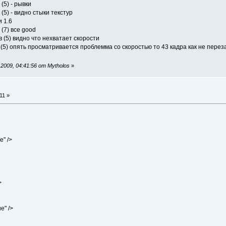
ров (5) - рывки
кадров (5) - видно стыки текстур
 и 1.6
дров (7) все good
 кадров (5) видно что нехватает скорости
....50кадров (5) опять просматривается проблемма со скоростью то 43 кадра как не 
009, 04:41:56 от Mytholos
»
11 »
" />
>
e" />