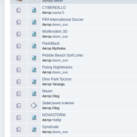
Автор
Altmer
CYBERDILLO
Автор
sasha 5
FIFA International Soccer
Автор
doom_sun
Wolfenstein 3D
Автор
doom_sun
FlashBack
Автор Mytholos
Pebble Beach Golf Links
Автор
doom_sun
Flying Nightmares
Автор
doom_sun
Dino Park Tycoon
Автор Yaranga
Mazer
Автор Oleg
Зависание в меню
Автор Oleg
NOVASTORM
Автор
Haffgt
Syndicate
Автор
doom_sun