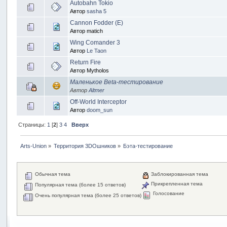
Autobahn Tokio
Автор
sasha 5
Cannon Fodder (E)
Автор matich
Wing Comander 3
Автор
Le Taon
Return Fire
Автор Mytholos
Маленькое Beta-тестирование
Автор
Altmer
Off-World Interceptor
Автор
doom_sun
Страницы:
1
[
2
]
3
4
Вверх
Arts-Union
»
Территория 3DOшников
»
Бэта-тестирование
Обычная тема
Заблокированная тема
Прикрепленная тема
Популярная тема (более 15 ответов)
Голосование
Очень популярная тема (более 25 ответов)