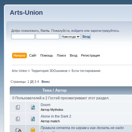
Arts-Union
Добро пожаловать,
Гость
. Пожалуйста,
войдите
или
зарегистрируйтесь
.
Начало
Сайт
Помощь
Поиск
Вход
Регистрация
Arts-Union
»
Территория 3DOшников
»
Бэта-тестирование
Страницы:
1
[
2
]
3
4
Вниз
Тема
/
Автор
0 Пользователей и 2 Гостей просматривают этот раздел.
Doom
Автор Mytholos
Alone in the Dark 2
Автор matich
Правила отчета по играм и как делать не надо