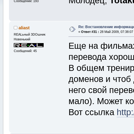
Молодец,
Tota
Сообщений: 193
Re: Востановление информац
aliast
«
Ответ #31 :
28 Май 2009, 07:38:07
REALьный 3DOшник
Новенький
Еще на фильмах
Сообщений: 45
перевода хорош
В общем тренир
доменов и чтоб
него свой пере
мало). Может к
Вот ссылка
http: