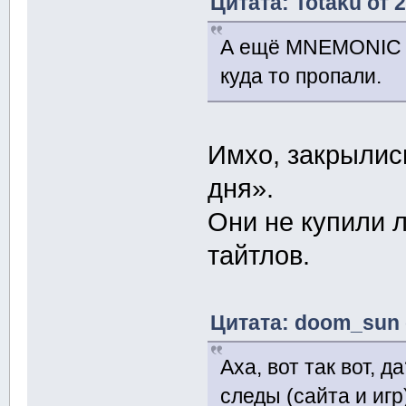
Цитата: Totaku от 
А ещё MNEMONIC го
куда то пропали.
Имхо, закрылис
дня».
Они не купили 
тайтлов.
Цитата: doom_sun о
Аха, вот так вот, 
следы (сайта и иг