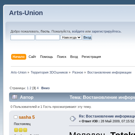
Arts-Union
Добро пожаловать,
Гость
. Пожалуйста,
войдите
или
зарегистрируйтесь
.
Начало
Сайт
Помощь
Поиск
Вход
Регистрация
Arts-Union
»
Территория 3DOшников
»
Разное
»
Востановление информации
Страницы:
1
2
[
3
]
4
Вниз
Автор
Тема: Востановление информ
0 Пользователей и 1 Гость просматривают эту тему.
Re: Востановление информац
sasha 5
«
Ответ #30 :
28 Май 2009, 07:15:52
Постоялец