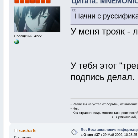
Цитата: MNEMONIC 
Начни с руссифик
У меня трояк - 
Сообщений: 4222
У тебя этот "тре
подпись делал.
- Разве ты не устал от борьбы, от камени
- Нет.
- Как странно, ведь многие так ценят покой
E. Гуляковский,
Re: Востановление информац
sasha 5
«
Ответ #37 :
29 Май 2009, 10:28:25
Постоялец