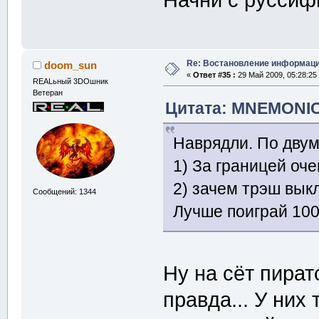
Re: Востановление информац
doom_sun
«
Ответ #35 :
29 Май 2009, 05:28:25
REALьный 3DOшник
Ветеран
Цитата: MNEMONIC 
Наврядли. По двум
1) За границей оч
2) зачем трэш вы
Сообщений: 1344
Лучше поиграй 100
Ну на сёт пират
правда... У них