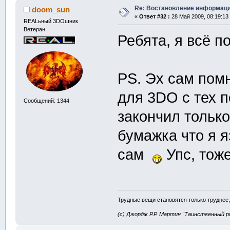
Re: Востановление информац
doom_sun
«
Ответ #32 :
28 Май 2009, 08:19:13
REALьный 3DOшник
Ветеран
Ребята, я всё 
PS. Эх сам пом
для 3DO с тех п
Сообщений: 1344
закончил тольк
бумажка что я я
сам
Упс, тоже
Трудные вещи становятся только труднее,
(с) Джордж Р.Р. Мартин "Таинственный р