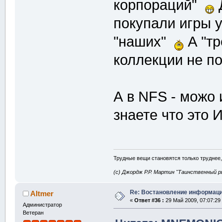
корпораций"
покупали игры у
"наших"
А "тр
коллекции не п
А в NFS - можо 
знаете что это 
Трудные вещи становятся только труднее,
(с) Джордж Р.Р. Мартин "Таинственный р
Re: Востановление информац
Altmer
«
Ответ #36 :
29 Май 2009, 07:07:29
Администратор
Ветеран