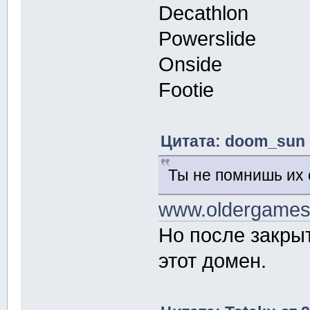
Decathlon
Powerslide
Onside
Footie
Цитата: doom_sun о
Ты не помнишь их 
www.oldergame
Но после закры
этот домен.