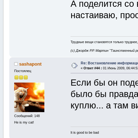
А поделится с
настаиваю, пр
Трудные вещи становятся только труднее,
(с) Джордж Р.Р. Мартин "Таинственный р
Re: Востановление информац
sashapont
«
Ответ #44 :
01 Июнь 2009, 06:44:5
Постоялец
Если бы он под
было бы правда к
куплю... а там в
Сообщений: 148
He is my cat!
It is good to be bad