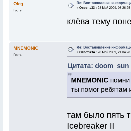
Re: Востановление информац
Oleg
«
Ответ #33 :
28 Май 2009, 08:26:25
Гость
клёва тему по
Re: Востановление информац
MNEMONIC
«
Ответ #34 :
28 Май 2009, 21:04:28
Гость
Цитата: doom_sun о
MNEMONIC
помнит
ты помог ребятам
там было пять т
Icebreaker II