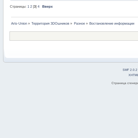
Страницы:
1
2
[
3
]
4
Вверх
Arts-Union
»
Территория 3DOшников
»
Разное
»
Востановление информации
SMF 2.0.2
XHTM
Страница сгенери