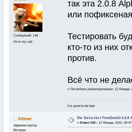
так эта 2.0.8 A
или пофиксена
Тестировать буд
Сообщений: 148
He is my cat!
кто-то из них от
против.
Всё что не дел
«
Последнее редактирование: 12 Январь 2
It is good to be bad
Re: Бета-тест FreeDemO 2.0.8 
Altmer
«
Ответ #33 :
12 Январь 2010, 09:47
Администратор
Ветеран