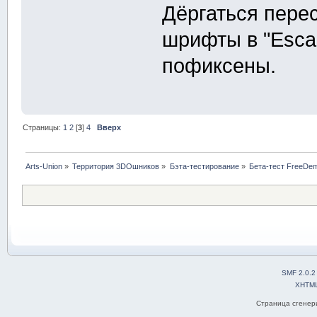
Дёргаться перес
шрифты в "Esca
пофиксены.
Страницы:
1
2
[
3
]
4
Вверх
Arts-Union
»
Территория 3DOшников
»
Бэта-тестирование
»
Бета-тест FreeDem
SMF 2.0.2
XHTM
Страница сгенери