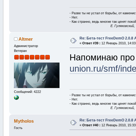
- Разве ты не устал от борьбы, от камени
- Нет.
- Как странно, ведь многие так ценят покой
E. Гуляковский,
Re: Бета-тест FreeDemO 2.0.8 
Altmer
«
Ответ #39 :
12 Январь 2010, 14:03
Администратор
Ветеран
Напоминаю про
union.ru/smf/in
Сообщений: 4222
- Разве ты не устал от борьбы, от камени
- Нет.
- Как странно, ведь многие так ценят покой
E. Гуляковский,
Re: Бета-тест FreeDemO 2.0.8 
Mytholos
«
Ответ #40 :
12 Январь 2010, 15:33
Гость