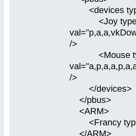
<devices type=
<Joy type="
val="p,a,a,vkDo
/>
<Mouse type
val="a,p,a,a,
/>
</devices>
</pbus>
<ARM>
<Francy type="
</ARM>