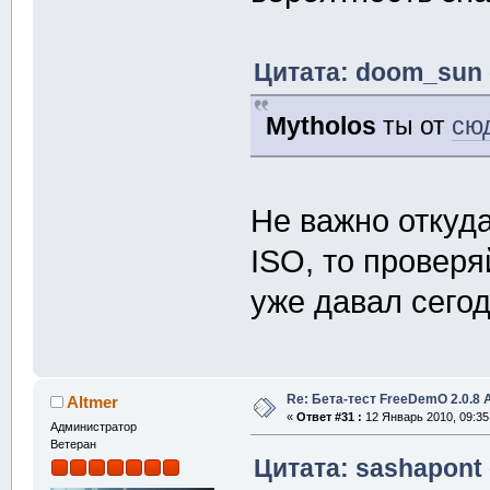
Цитата: doom_sun 
Mytholos
ты от
сю
Не важно откуда
ISO, то проверя
уже давал сегод
Re: Бета-тест FreeDemO 2.0.8 
Altmer
«
Ответ #31 :
12 Январь 2010, 09:35
Администратор
Ветеран
Цитата: sashapont 