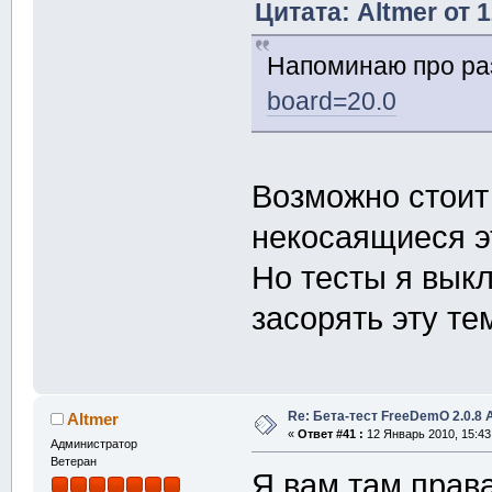
Цитата: Altmer от 
Напоминаю про р
board=20.0
Возможно стоит 
некосаящиеся э
Но тесты я вык
засорять эту те
Re: Бета-тест FreeDemO 2.0.8 
Altmer
«
Ответ #41 :
12 Январь 2010, 15:43
Администратор
Ветеран
Я вам там прав