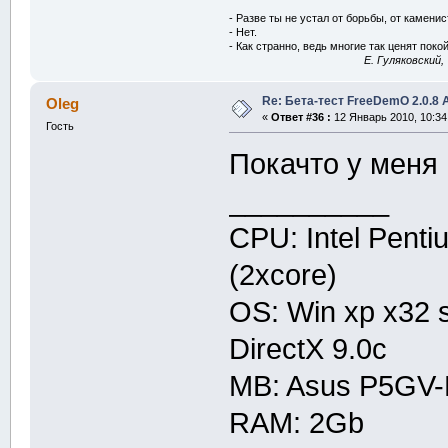
- Разве ты не устал от борьбы, от камени
- Нет.
- Как странно, ведь многие так ценят покой
E. Гуляковский,
Re: Бета-тест FreeDemO 2.0.8 
Oleg
«
Ответ #36 :
12 Январь 2010, 10:34
Гость
Покачто у меня 
__________
CPU: Intel Penti
(2xcore)
OS: Win xp x32 
DirectX 9.0c
MB: Asus P5GV
RAM: 2Gb