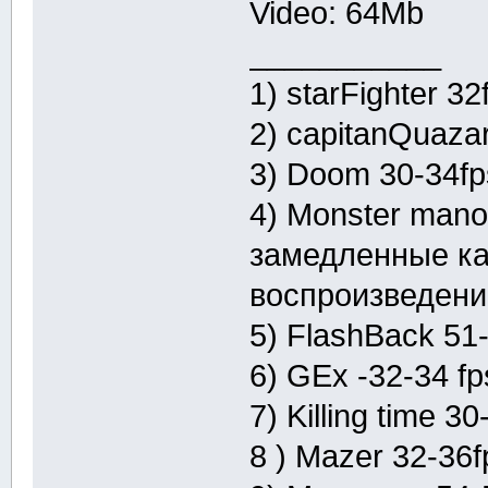
Video: 64Mb
___________
1) starFighter 32
2) capitanQuaza
3) Doom 30-34fp
4) Monster mano
замедленные ка
воспроизведени
5) FlashBack 51
6) GEx -32-34 fp
7) Killing time 3
8 ) Mazer 32-36f