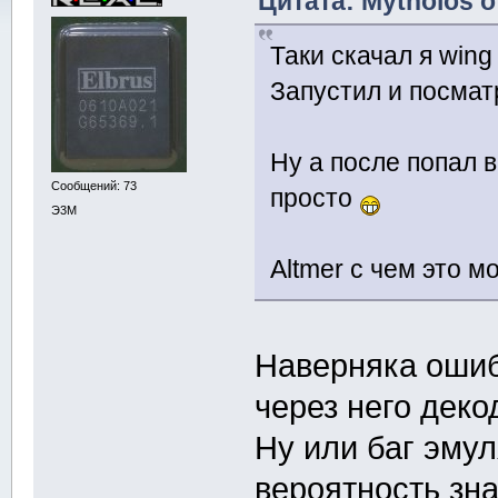
Цитата: Mytholos о
Таки скачал я win
Запустил и посма
Ну а после попал в
Сообщений: 73
просто
Э3М
Altmer с чем это 
Наверняка ошибк
через него деко
Ну или баг эму
вероятность зн