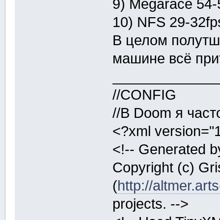
9) Megarace 54-
10) NFS 29-32fp
В целом полутше
машине всё при
_____________
//CONFIG
//В Doom я част
<?xml version="
<!-- Generated by
Copyright (c) Gr
(
http://altmer.art
projects. -->