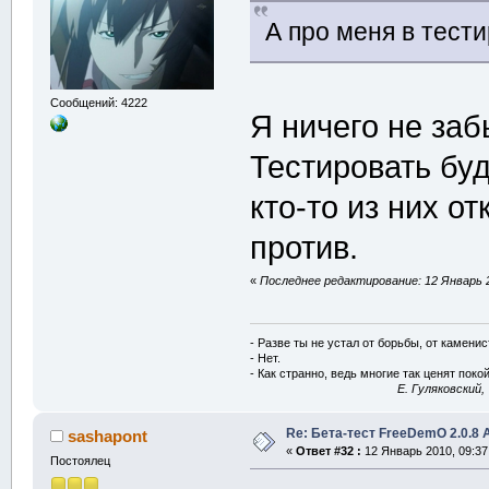
А про меня в тести
Сообщений: 4222
Я ничего не за
Тестировать буд
кто-то из них от
против.
«
Последнее редактирование: 12 Январь 2
- Разве ты не устал от борьбы, от камени
- Нет.
- Как странно, ведь многие так ценят покой
E. Гуляковский,
Re: Бета-тест FreeDemO 2.0.8 
sashapont
«
Ответ #32 :
12 Январь 2010, 09:37
Постоялец