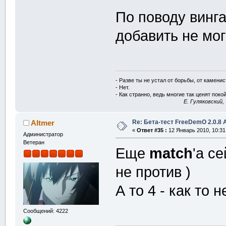
По поводу винга
добавить не мог
- Разве ты не устал от борьбы, от камени
- Нет.
- Как странно, ведь многие так ценят покой
E. Гуляковский,
Re: Бета-тест FreeDemO 2.0.8 
Altmer
«
Ответ #35 :
12 Январь 2010, 10:31
Администратор
Ветеран
Еще
match
'a с
не против )
А то 4 - как то н
Сообщений: 4222