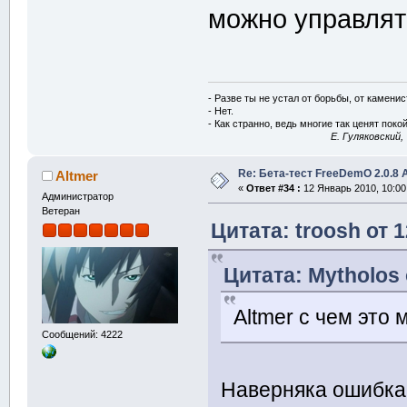
можно управлят
- Разве ты не устал от борьбы, от камени
- Нет.
- Как странно, ведь многие так ценят покой
E. Гуляковский,
Re: Бета-тест FreeDemO 2.0.8 
Altmer
«
Ответ #34 :
12 Январь 2010, 10:00
Администратор
Ветеран
Цитата: troosh от 
Цитата: Mytholos 
Altmer с чем это
Сообщений: 4222
Наверняка ошибка в