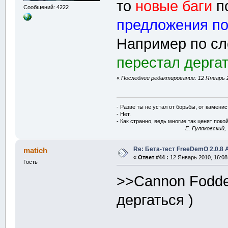
то
новые баги
по
Сообщений: 4222
предложения п
Например по сл
перестал дерга
«
Последнее редактирование: 12 Январь 2
- Разве ты не устал от борьбы, от камени
- Нет.
- Как странно, ведь многие так ценят покой
E. Гуляковский,
Re: Бета-тест FreeDemO 2.0.8 
matich
«
Ответ #44 :
12 Январь 2010, 16:08
Гость
>>Cannon Fodde
дергаться )