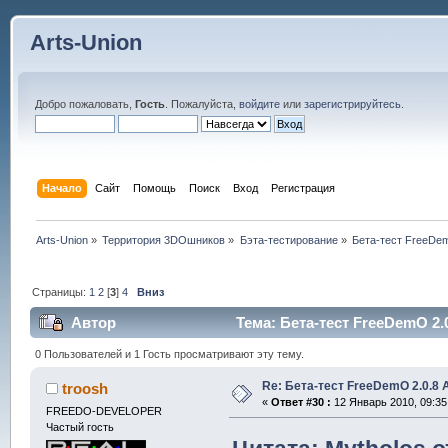
Arts-Union
Добро пожаловать,
Гость
. Пожалуйста,
войдите
или
зарегистрируйтесь
.
Начало
Сайт
Помощь
Поиск
Вход
Регистрация
Arts-Union
»
Территория 3DOшников
»
Бэта-тестирование
»
Бета-тест FreeDem
Страницы:
1
2
[
3
]
4
Вниз
Автор
Тема: Бета-тест FreeDemO 2.0
0 Пользователей и 1 Гость просматривают эту тему.
Re: Бета-тест FreeDemO 2.0.8 
troosh
«
Ответ #30 :
12 Январь 2010, 09:35
FREEDO-DEVELOPER
Частый гость