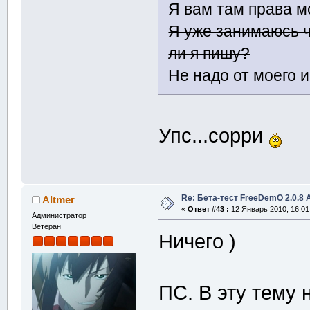
Я вам там права м
Я уже занимаюсь ч
ли я пишу?
Не надо от моего 
Упс...сорри
Re: Бета-тест FreeDemO 2.0.8 
Altmer
«
Ответ #43 :
12 Январь 2010, 16:01
Администратор
Ветеран
Ничего )
ПС. В эту тему 