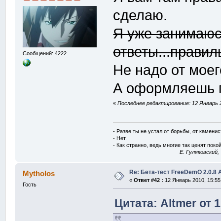
сделаю.
Я уже занимаюс
ответы...правил
Сообщений: 4222
Не надо от моег
А оформляешь п
«
Последнее редактирование: 12 Январь 2
- Разве ты не устал от борьбы, от камени
- Нет.
- Как странно, ведь многие так ценят покой
E. Гуляковский,
Re: Бета-тест FreeDemO 2.0.8 
Mytholos
«
Ответ #42 :
12 Январь 2010, 15:55
Гость
Цитата: Altmer от 