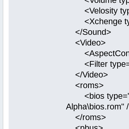
<Velosity type=
<Xchenge type=
</Sound>
<Video>
<AspectControl 
<Filter type="i
</Video>
<roms>
<bios type="st
Alpha\bios.rom" 
</roms>
<pbus>