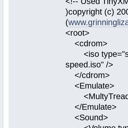
<!-- Used TinyXML
)copyright (c) 
(
www.grinningliz
<root>
<cdrom>
<iso type="str
speed.iso" />
</cdrom>
<Emulate>
<MultyTreaded 
</Emulate>
<Sound>
<Volume type="