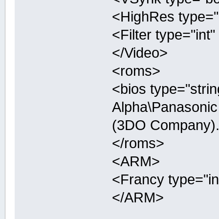
<HighRes type="b
<Filter type="int"
</Video>
<roms>
<bios type="stri
Alpha\Panasonic
(3DO Company).
</roms>
<ARM>
<Francy type="in
</ARM>