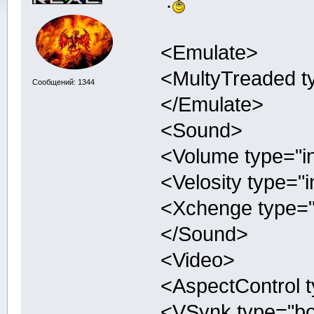
:
<Emulate>
<MultyTreaded ty
Сообщений: 1344
</Emulate>
<Sound>
<Volume type="in
<Velosity type="i
<Xchenge type="b
</Sound>
<Video>
<AspectControl t
<VSynk type="boo