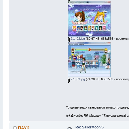
2.1_02.jpg
(80.67 КБ, 653x535 - просмот
2.1_03.jpg
(74.28 КБ, 655x533 - просмот
Трудные вещи становятся только труднее,
(с) Джордж Р.Р. Мартин "Таинственный р
Re: SailorMoon S
ПАУК