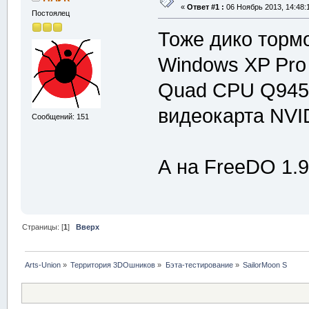
«
Ответ #1 :
06 Ноябрь 2013, 14:48:
Постоялец
Тоже дико тормо
Windows XP Pro 
Quad CPU Q945
видеокарта NVI
Сообщений: 151
А на FreeDO 1.9
Страницы: [
1
]
Вверх
Arts-Union
»
Территория 3DOшников
»
Бэта-тестирование
»
SailorMoon S