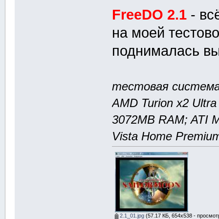
FreeDO 2.1
- вс
на моей тестово
поднималась вы
тестовая система 
AMD Turion x2 Ultra
3072MB RAM; ATI M
Vista Home Premium
2.1_01.jpg
(57.17 КБ, 654x538 - просмот