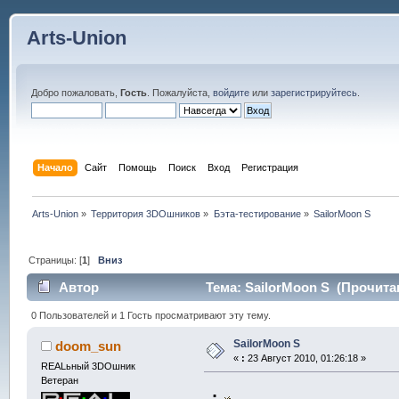
Arts-Union
Добро пожаловать,
Гость
. Пожалуйста,
войдите
или
зарегистрируйтесь
.
Начало
Сайт
Помощь
Поиск
Вход
Регистрация
Arts-Union
»
Территория 3DOшников
»
Бэта-тестирование
»
SailorMoon S
Страницы: [
1
]
Вниз
Автор
Тема: SailorMoon S (Прочитан
0 Пользователей и 1 Гость просматривают эту тему.
SailorMoon S
doom_sun
«
:
23 Август 2010, 01:26:18 »
REALьный 3DOшник
Ветеран