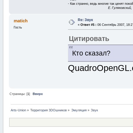
- Как странно, ведь многие так ценят покой
E. Гуляковский,
Re: Звук
matich
«
Ответ #5 :
06 Сентябрь 2007, 18:2
Гость
Цитировать
Кто сказал?
QuadroOpenGL.
Страницы: [
1
]
Вверх
Arts-Union
»
Территория 3DOшников
»
Эмуляция
»
Звук