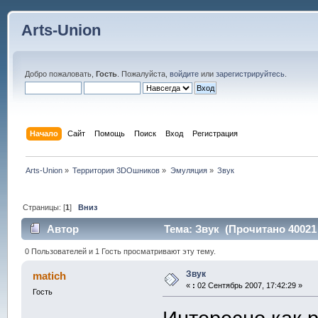
Arts-Union
Добро пожаловать,
Гость
. Пожалуйста,
войдите
или
зарегистрируйтесь
.
Начало
Сайт
Помощь
Поиск
Вход
Регистрация
Arts-Union
»
Территория 3DOшников
»
Эмуляция
»
Звук
Страницы: [
1
]
Вниз
Автор
Тема: Звук (Прочитано 40021 
0 Пользователей и 1 Гость просматривают эту тему.
Звук
matich
«
:
02 Сентябрь 2007, 17:42:29 »
Гость