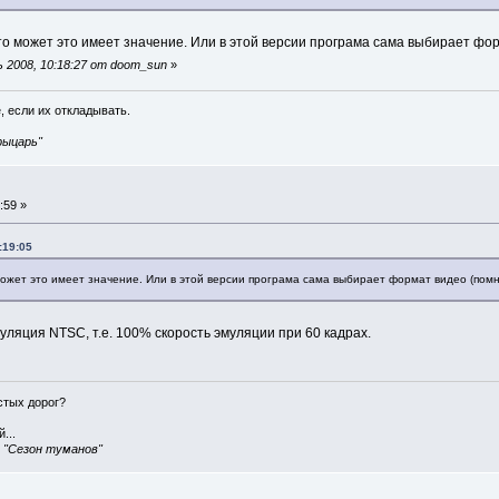
то может это имеет значение. Или в этой версии програма сама выбирает фор
 2008, 10:18:27 от doom_sun
»
, если их откладывать.
рыцарь"
:59 »
:19:05
может это имеет значение. Или в этой версии програма сама выбирает формат видео (помн
уляция NTSC, т.е. 100% скорость эмуляции при 60 кадрах.
истых дорог?
...
, "Сезон туманов"