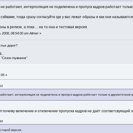
 не работают, интерполяция не подключена и пропуск кадров работает тольк
сэйвами, тогда сразу согласуйте где у вас лежат образы и как они называются
ы в релизе, а пока ... на то она и тестовая версия.
2008, 08:54:00 от Altmer
»
истых дорог?
...
, "Сезон туманов"
:05 »
02
работают, интерполяция не подключена и пропуск кадров работает только в двухпоточном 
ял почему включение и отключение пропуска кадров не даёт соответсвующий 
39
 старой версии.