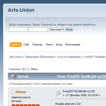
Arts-Union
Добро пожаловать,
Гость
. Пожалуйста,
войдите
или
зарегистрируйтесь
.
Начало
Сайт
Помощь
Поиск
Вход
Регистрация
Arts-Union
»
Территория 3DOшников
»
Бэта-тестирование
»
FreeDO TestBuild 
Страницы: [
1
]
2
3
Вниз
Автор
Тема: FreeDO TestBuild v.2.0
0 Пользователей и 1 Гость просматривают эту тему.
FreeDO TestBuild v.2.02
Altmer
«
:
27 Декабрь 2008, 20:33:39 »
Администратор
Ветеран
Альфа версия 2.02