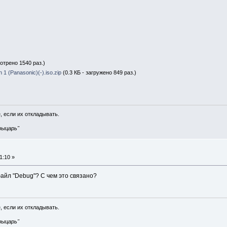
отрено 1540 раз.)
1 (Panasonic)(-).iso.zip
(0.3 КБ - загружено 849 раз.)
, если их откладывать.
рыцарь"
1:10 »
файл "Debug"? С чем это связано?
, если их откладывать.
рыцарь"