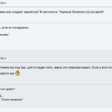
:53 »
ых игр создаёт эмулятор? В частности: "Samurai Shodown (U).iso.kprint"
, если их откладывать.
рыцарь"
:52 »
чиков игр под 3до, для отладки типо, эмуль это перехватывает. Если у кого 
работе игр
истых дорог?
...
, "Сезон туманов"