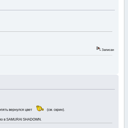
Записан
 опять вернулся цвет
(см. скрин).
 было в SAMURAI SHADOWN.