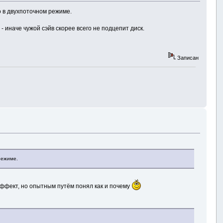
о в двухпоточном режиме.
 - иначе чужой сэйв скорее всего не подцепит диск.
Записан
режиме.
эффект, но опытным путём понял как и почему