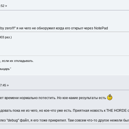
:52 »
n by zero!!!" я ни чего не обноружил когда его открыл через NotePad
803 раз.)
, если их откладывать.
рыцарь"
7:45 »
нет времени нормально потестить. Но кое-какие результаты есть
довать пока не из чего, но кое-что уже есть. Приятная новость к THE HORDE
ез "debug" файл, я его тоже прикрепил. Там совсем что-то другое нежели