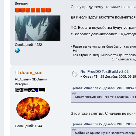
Ветеран
Сразу предупрежу - горячие клавиши
Да и если вдруг захотите поменяться 
ПС. Все эти неудобства будут устранен
«
Последнее редактирование: 28 Декабрь 
Сообщений: 4222
- Разве ты не устал от борьбы, от камен
- Нет.
- Как странно, ведь многие так ценят покой
E. Гуляковский
Re: FreeDO TestBuild v.2.02
doom_sun
«
Ответ #5 :
28 Декабрь 2008, 09:19
REALьный 3DOшник
Ветеран
Цитата: Altmer от 28 Декабрь 2008, 08:47:
Сразу предупрежу - горячие клавиши не 
Это я уже заметил. С начало не пон
Цитата: Altmer от 27 Декабрь 2008, 20:33:
Сообщений: 1344
Файлы из архива нужно записать поверх