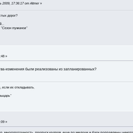
2009, 17:36:17 от Altmer
»
истых дорог?
...
, "Сезон туманов"
:48 »
тва-изменения были реализованы из запланированных?
, если их откладывать.
рыцарь"
:09 »
р, многопоточность, пропуск кадров, еще по мелочи и баги поправлены некот