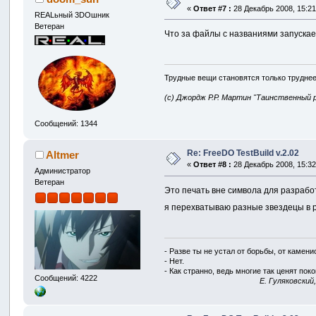
«
Ответ #7 :
28 Декабрь 2008, 15:21
REALьный 3DOшник
Ветеран
Что за файлы с названиями запускаем
Трудные вещи становятся только труднее
(с) Джордж Р.Р. Мартин "Таинственный 
Сообщений: 1344
Re: FreeDO TestBuild v.2.02
Altmer
«
Ответ #8 :
28 Декабрь 2008, 15:32
Администратор
Ветеран
Это печать вне символа для разработ
я перехватываю разные звездецы в 
- Разве ты не устал от борьбы, от камен
- Нет.
- Как странно, ведь многие так ценят покой
Сообщений: 4222
E. Гуляковский