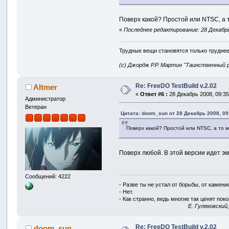
Поверх какой? Простой или NTSC, а 
«
Последнее редактирование: 28 Декабрь
Трудные вещи становятся только труднее
(с) Джордж Р.Р. Мартин "Таинственный 
Re: FreeDO TestBuild v.2.02
Altmer
«
Ответ #6 :
28 Декабрь 2008, 09:35
Администратор
Ветеран
Цитата: doom_sun от 28 Декабрь 2008, 09
Поверх какой? Простой или NTSC, а то 
Поверх любой. В этой версии идет эм
Сообщений: 4222
- Разве ты не устал от борьбы, от камен
- Нет.
- Как странно, ведь многие так ценят покой
E. Гуляковский
Re: FreeDO TestBuild v.2.02
doom_sun