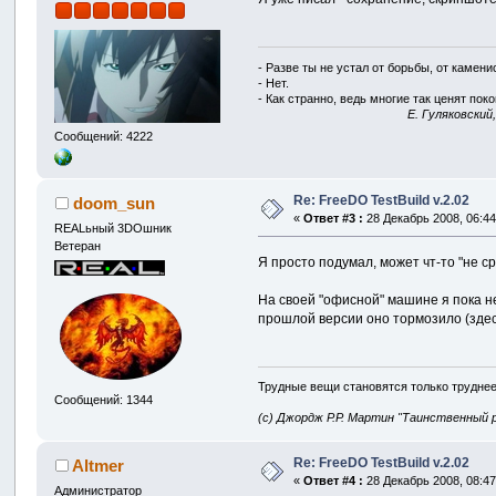
- Разве ты не устал от борьбы, от камен
- Нет.
- Как странно, ведь многие так ценят покой
E. Гуляковский
Сообщений: 4222
Re: FreeDO TestBuild v.2.02
doom_sun
«
Ответ #3 :
28 Декабрь 2008, 06:44
REALьный 3DOшник
Ветеран
Я просто подумал, может чт-то "не с
На своей "офисной" машине я пока н
прошлой версии оно тормозило (здесь
Трудные вещи становятся только труднее
Сообщений: 1344
(с) Джордж Р.Р. Мартин "Таинственный 
Re: FreeDO TestBuild v.2.02
Altmer
«
Ответ #4 :
28 Декабрь 2008, 08:47
Администратор