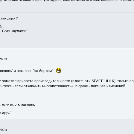
истых дорог?
...
, "Сезон туманов"
:49 »
рослось" и осталось "за бортом".
е заметил прироста производительности (в чатсноти SPACE HULK), только при
 тоже - если отключить многопоточность). In-game - пока без изменений...
, если их откладывать.
рыцарь"
:02 »