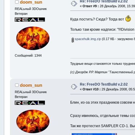
Re: FreeDO TestBuild v.2.02
doom_sun
«
Ответ #9 :
28 Декабрь 2008, 15:39
REALьный 3DOшник
Ветеран
Куда постить? Сюда? Тогда вот
Только там кроме надписи: "!!!Divisio
spacehulk.img.zip
(0.17 КБ - загружено 
Сообщений: 1344
Трудные вещи становятся только труднее
(с) Джордж Р.Р. Мартин "Таинственный 
Re: FreeDO TestBuild v.2.02
doom_sun
«
Ответ #10 :
29 Декабрь 2008, 05:5
REALьный 3DOшник
Ветеран
Блин, из-за этих праздников совсем 
Сразу ивиняюсь, отдельные темы соз
Так же протестил SAMPLER CD-1. Выл