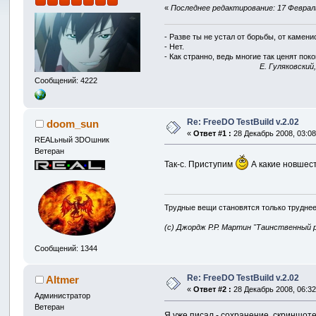
«
Последнее редактирование: 17 Февраль 
- Разве ты не устал от борьбы, от камен
- Нет.
- Как странно, ведь многие так ценят покой
E. Гуляковский
Сообщений: 4222
Re: FreeDO TestBuild v.2.02
doom_sun
«
Ответ #1 :
28 Декабрь 2008, 03:08
REALьный 3DOшник
Ветеран
Так-с. Приступим
А какие новшес
Трудные вещи становятся только труднее
(с) Джордж Р.Р. Мартин "Таинственный 
Сообщений: 1344
Re: FreeDO TestBuild v.2.02
Altmer
«
Ответ #2 :
28 Декабрь 2008, 06:32
Администратор
Ветеран
Я уже писал - сохранение, скриншоте