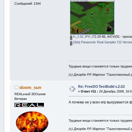
Сообщений: 1344
H_2.02.JPG
(72.29 КБ, 647x531 - просм
[3do] Panasonic Real Sampler CD Version 
Трудные вещи становятся только труднее
(с) Джордж Р.Р. Мартин "Таинственный 
Re: FreeDO TestBuild v.2.02
doom_sun
«
Ответ #11 :
29 Декабрь 2008, 16:0
REALьный 3DOшник
Ветеран
А почему не у всех игр выгружается 
Трудные вещи становятся только труднее
(с) Джордж Р.Р. Мартин "Таинственный 